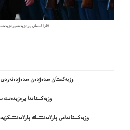
قازاقستان پرەزيدەنتپرەزيدەنت
وزبەكستان ەمدەۋدەن ەمدەۋدەنەردى ج
وزبەكستاندا پرەزيدەنت سپ
وزبەكستانداعى پارلامەنتتىك پارلامەنتتىكزي