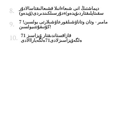
ديماشتىڭ انى شىعاءانىلا قشىعالىقتاسالادۇر
سقىتايلىقتاردىۆيدەو)ءدۇرسىلكىندىردى(ۆيدەو)
7 مامىر - وتان وتاناۋشىلقورعاۋشىلارتى بولسىن!
كۇنىقۇتتىبولسىن!
قازاقستاندىقتار ۆيزاسىز 71
ەلگەۆيزاسىزلادى71ەلگەباراالادى