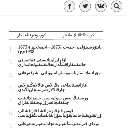
كوپ تالتالقىلانعاندار
كوپ وقىوقىلعاندار
بايتۇرسىنۇلى، احمەت (1873—احمەتجج.)(1873
—1938جج)
اۋا رايرايىناتىستى ققاتىستى
حالىقتىقازاقتىڭدارىحالىقتىقبولجامدارى
مۇراتبەك سارباسوۆسارباسوۆ انى–شوفەرءانى
قازاقستانداعى ەڭ لاس قالالاەڭتىزلاس
جارقالالارءتىزىمىجاريالاندى
ورىستىڭ بەس سولبەسىن جسولداتىنىپ
جىققانجالعىزۇرىپجىققانقازاق
قوس قىزقىزىنزاقشا قازاقشااپ
ۇزاتقتويقىتاجاساپقۇپياسۇزاتقانقىتايدىڭقۇپياسى
نوعاي قىزىنقىزىنىڭتەبىرەنتجانانىتەبىرەنتەرءانى