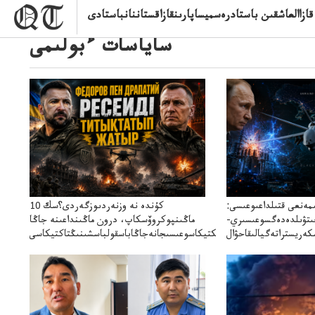
ازاالعاشقىن باستادرەسميساپارىنقازاقستاننانباستادى
ساياسات ءبولىمى
ىمەنعى قتىلداعىوعىسى:
10 كۇندە نە وزنەردىوزگەردى؟سك
جىتۋىلدەدەگسوعىسىري-
ماڭىنپوكروۆسكاپ، درون ماڭىنداعىنە جاڭا
باقاساپباسشىنىدرونكتيكاسوعىسىجانەجاڭاباسقولباسشىنىڭتاكتيكاسى