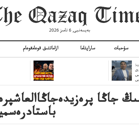
بەيسەنبى, 6 تامىز 2026
سۇحبات
ساراپتاما
ازاماتتىق قوعامقوعام
ە
:
ى
سى
ىڭ جاڭا پرەزيدەجاڭاالعاشپرەز
باستادرەسميس