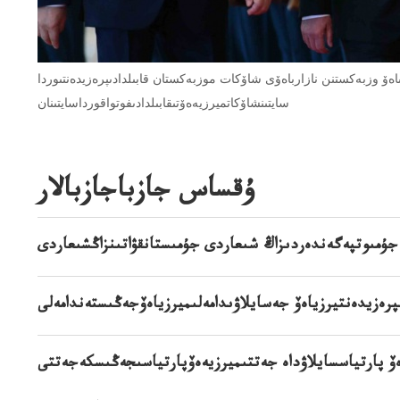
ىاەۆ وزبەكستنن نازارباەۆى شاۆكات موزبەكستان قابىلدادىپرەزيدەنتىوردا
سايتىنشاۆكاتميرزيەەۆتىقابىلدادىفوتواقورداسايتىنان
ۇقساس جازباجازبالار
ۇمىوتپەگەندەردىزاڭ شىعاردى جۇمىستانقۋاتىنزاڭشىعاردى
رەزيدەنتيرزياەۆ جەسايلاۋىدامەلىميرزياەۆجەڭىستەندامەلى
ەەۆ پارتياسسايلاۋداە جەتتىميرزيەەۆپارتياسىجەڭىسكەجەتتى