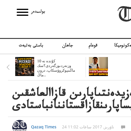
بولىمدەر
كونوميكا
قوعام
جاھان
باستى بەتبەت
10 كۇندە نە
وزنەردىوزگەردى؟سك
ماڭىنپوكروۆسكاپ، درون
ماڭ..
يدەنتىاپارىن قازاالعاشقىن
اپارىنقازاقستاننانباستادى
24 ناۋرىز, 2017 ساعات 11:02
Qazaq Times