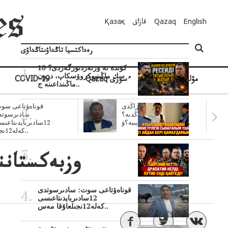
English
Qazaq
قازاق
Қазақ
رەداكتسيا تاڭداۋىتاڭداۋى
10 كۇندە نە وزنەردىوزگەردى؟
سك ماڭىنپوكروۆسكاپ، درون
مۋلتيمەديا
Qazaq ءسوزى
COVID-19
ماڭىنداعىنە ج..
سۋبسيديالار زاڭدى
قوناەۆتاعى سوت
تولەنزاڭدىە؟
سادىرسوتد
سوتتولەنگەناپتار ايىبە؟ۋ..
12سادىربايدىتاعى
كەلە12نجى..
وزبەكستانن
قوناەۆتاعى سوت: سادىرسوتدى
12سادىربايدىتاعىسى
كەلە12نجىلعاۇقا مەس..