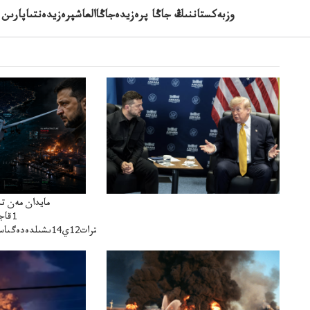
وزبەكستاننىڭ جاڭا پرەزيدەجاڭاالعاشپرەزيدەنتىاپارىن ق
مايدان مەن ت
1قا
سترات12ي14ىشىلدەدەگىاسكەريستراتەگيالىقاحۋال