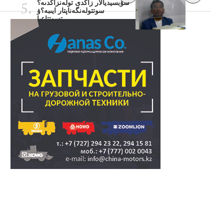
سۋبسيديالار زاڭدى تولەنزاڭدىە؟
سوتتولەنگەناپتار ايىبە؟ۋ
تسوتتاعىا..