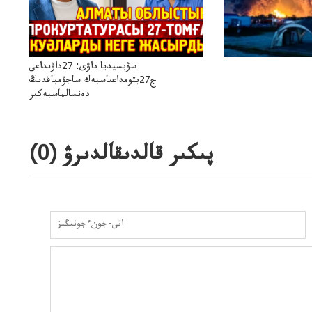
سۋبسيديا داۋى: 27داۋىداعى
ج27بتومداعىاسبەك ساجۇمباقدىڭ
دەنسالماسبەكىر
بەردىسادىربايدىڭدەنساۋلىعىسىربەردى
پىكىر قالدىقالدىرۋ (
0
)