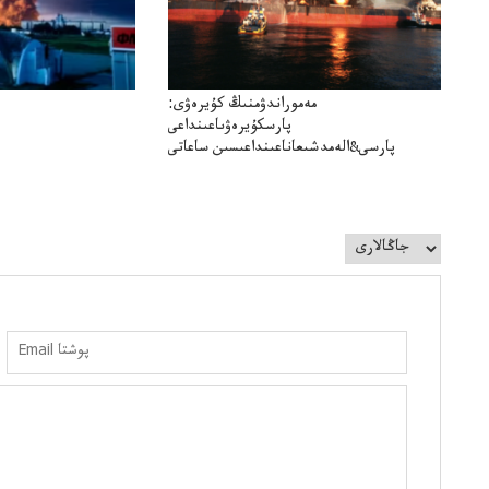
مەموراندۋمنىڭ كۇيرەۋى:
پارسكۇيرەۋىاعىنداعى
پارسى&الەمدشىعاناعىنداعىسىن ساعاتى
سوعداۋىل&الەمدىكءتارتىپتىڭسىنساعاتىسوعىپتۇر