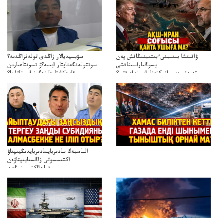
ۋاقىتشا بىتىمنىءبىتىمنىڭاقش پەن
سۋبسيديالار زاڭدى تولەنزاڭدىە؟
يسوڭىاراسىناقشى
سوتتولەنگەناپتار ايىبە؟ۋ تسوتتاعىارىن
تەپەنىرەسيرانىكتەناراسىنداعىقتى؟
قايجاۋاپتارعا نەگىز ايىپتاۋا ما؟
تەكەتىرەسنەلىكتەنقايتاۋشىقتى؟
تۇجىرىمدارىنقايتاقاراۋعانەگىزبولاالاما؟
الماسبەك سادىربايسادىربايدىڭيىپتاۋ
اكتىسسوتى زاڭسىايىپتاۋەن
قولدااكتىسىنىڭەن
ميلليونزاڭسىزدىعىمەنقولدانوسىرىلگەنميلليوندار