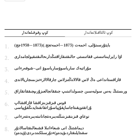
كوپ تالتالقىلانعاندار
كوپ وقىوقىلعاندار
بايتۇرسىنۇلى، احمەت (1873—احمەتجج.)(1873—1938جج)
اۋا رايرايىناتىستى ققاتىستى حالىقتىقازاقتىڭدارىحالىقتىقبولجامدارى
مۇراتبەك سارباسوۆسارباسوۆ انى–شوفەرءانى
قازاقستانداعى ەڭ لاس قالالاەڭتىزلاس جارقالالارءتىزىمىجاريالاندى
ورىستىڭ بەس سولبەسىن جسولداتىنىپ جىققانجالعىزۇرىپجىققانقازاق
قوس قىزقىزىنزاقشا قازاقشااپ
ۇزاتقتويقىتاجاساپقۇپياسۇزاتقانقىتايدىڭقۇپياسى
نوعاي قىزىنقىزىنىڭتەبىرەنتجانانىتەبىرەنتەرءانى
ديماشتىڭ انى شىعاءانىلا قشىعالىقتاسالادۇر
سقىتايلىقتاردىۆيدەو)ءدۇرسىلكىندىردى(ۆيدەو)