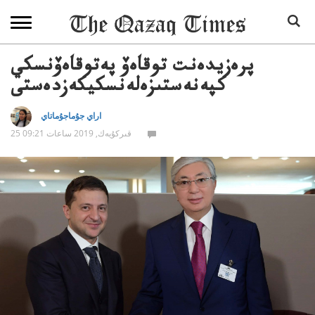
پرەزيدەنت توقاەۆ پەتوقاەۆنسكي
كپەنەستىزەلەنسكيكەزدەستى
اراي جۇماجۇماتاي
25 قىركۇيەك, 2019 ساعات 09:21