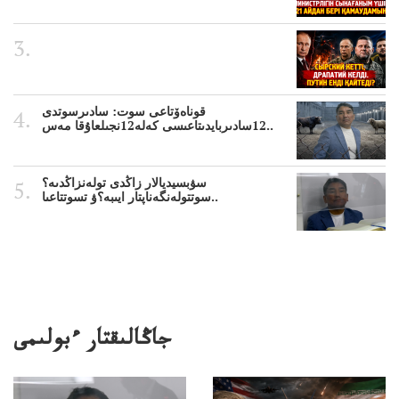
قوناەۆتاعى سوت: سادىرسوتدى
12سادىربايدىتاعىسى كەلە12نجىلعاۇقا مەس..
سۋبسيديالار زاڭدى تولەنزاڭدىە؟
سوتتولەنگەناپتار ايىبە؟ۋ تسوتتاعىا..
جاڭالىقتار ءبولىمى