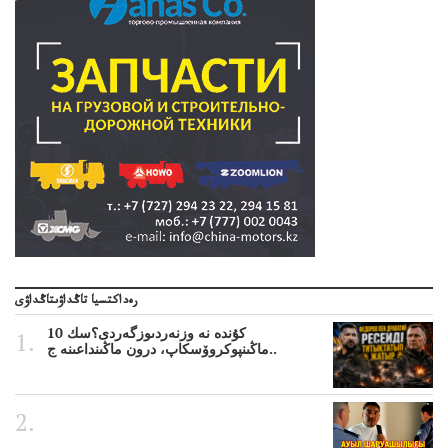
رەداكتسيا تاڭداۋىتاڭداۋى
10 كۇندە نە وزنەردىوزگەردى؟سك
ماڭىنپوكروۆسكاپ، درون ماڭىنداعىنە ج..