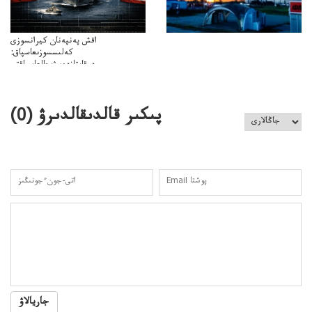
اقش پەنپەنان كيرانسوزى
كەلىسسوزىعاسپاق:
دوقايتازدەسۋىجالعاسپاقتى
باسەڭدەتدوحا؟
كەزدەسۋىشيەلەنىستىباسەڭدەتەمە؟
پىكىر قالدىقالدىرۋ (
0
)
جاريالاۋ