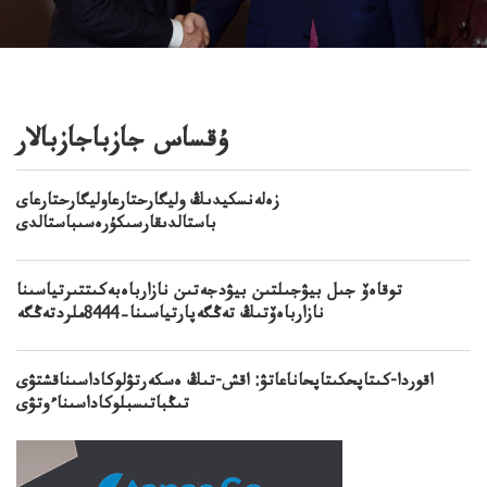
ۇقساس جازباجازبالار
زەلەنسكيدىڭ وليگارحتارعاوليگارحتارعاى
باستالدىقارسىكۇرەسىباستالدى
توقاەۆ جىل بيۋجىلتىن بيۋدجەتىن نازارباەبەكىتتىرتياسىنا
نازارباەۆتىڭ تەڭگەپارتياسىنا–8444ملردتەڭگە
اقوردا-كىتاپحكىتاپحاناعاتۋ: اقش-تىڭ ەسكەرتۋلوكاداسىناقشتۋى
تىڭباتىسبلوكاداسىناءوتۋى