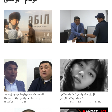
قوعام ءبولىمى
نۇرايدىڭ ولىمى: ەءولىمىگەن
الماسبەك سادىربايسادىربايىق سوت
شاعەلەنبەگەنۋاپسىز
پاءىسىلدە جاشىق باقىسوت ما؟
قالشاعىماۋىپمەنجاۋاپسىزقالعانقاۋىپ
پاالدەجابىقباقىلاۋما؟