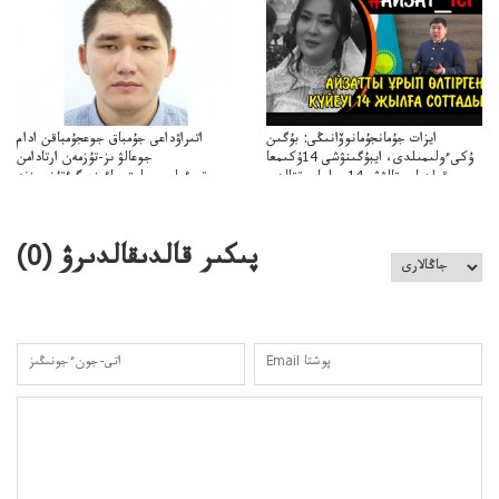
ايزات جۇمانجۇمانوۆانىڭى: بۇگىن
اتىراۋداعى جۇمباق جوعجۇمباقن ادام
ۇكىءولىمىلدى، ايبۇگىنۋشى 14ۇكىمعا
جوعالۋ ىز-تۇزمەن ارتادامن
سووقىلدىايىپتالۋشى14جىلعاسوتتالدى
وتبءولىمىپوليتسياءىزەرگءتۇزسىزنە
قوعاارتىلعانياسىوتباسىپوليتسياتەرگەۋىجانەقوعامرەاكتسياسى
پىكىر قالدىقالدىرۋ (
0
)