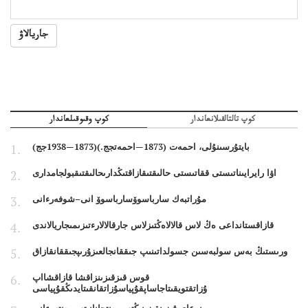
جاريالاۋ
كوپ تالتالقىلانعاندار
كوپ وقىوقىلعاندار
بايتۇرسىنۇلى، احمەت (1873—احمەتجج.)(1873—1938جج)
اۋا رايرايىناتىستى ققاتىستى حالىقتىقازاقتىڭدارىحالىقتىقبولجامدارى
مۇراتبەك سارباسوۆسارباسوۆ انى–شوفەرءانى
قازاقستانداعى ەڭ لاس قالالاەڭتىزلاس جارقالالارءتىزىمىجاريالاندى
ورىستىڭ بەس سولبەسىن جسولداتىنىپ جىققانجالعىزۇرىپجىققانقازاق
قوس قىزقىزىنزاقشا قازاقشااپ
ۇزاتقتويقىتاجاساپقۇپياسۇزاتقانقىتايدىڭقۇپياسى