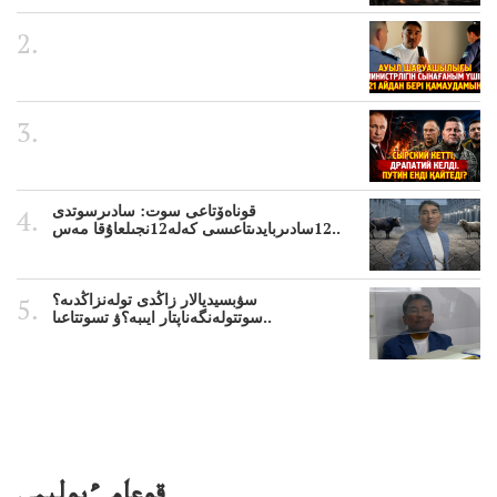
قوناەۆتاعى سوت: سادىرسوتدى
12سادىربايدىتاعىسى كەلە12نجىلعاۇقا مەس..
سۋبسيديالار زاڭدى تولەنزاڭدىە؟
سوتتولەنگەناپتار ايىبە؟ۋ تسوتتاعىا..