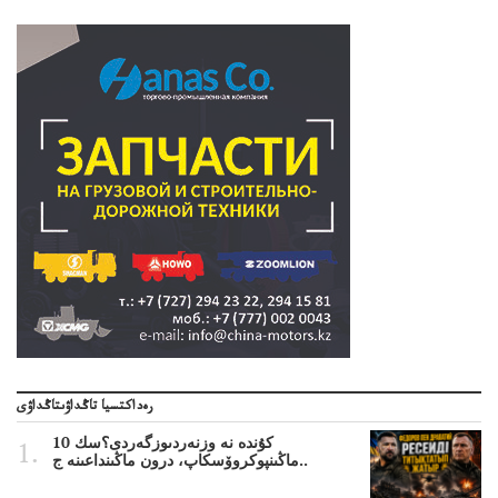
رەداكتسيا تاڭداۋىتاڭداۋى
10 كۇندە نە وزنەردىوزگەردى؟سك
ماڭىنپوكروۆسكاپ، درون ماڭىنداعىنە ج..