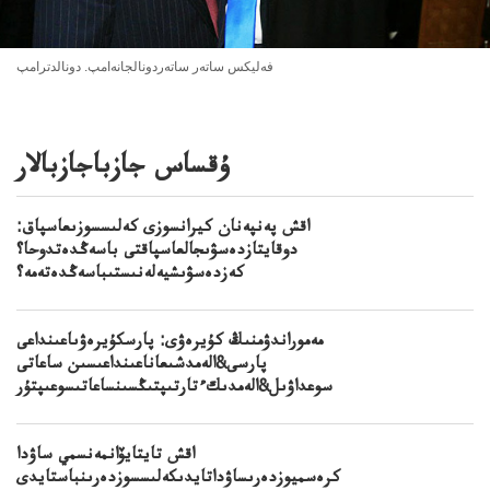
فەليكس ساتەر ساتەردونالجانەامپ. دونالدترامپ
ۇقساس جازباجازبالار
اقش پەنپەنان كيرانسوزى كەلىسسوزىعاسپاق:
دوقايتازدەسۋىجالعاسپاقتى باسەڭدەتدوحا؟
كەزدەسۋىشيەلەنىستىباسەڭدەتەمە؟
مەموراندۋمنىڭ كۇيرەۋى: پارسكۇيرەۋىاعىنداعى
پارسى&الەمدشىعاناعىنداعىسىن ساعاتى
سوعداۋىل&الەمدىكءتارتىپتىڭسىنساعاتىسوعىپتۇر
اقش تايتايۆانمەنسمي ساۋدا
كرەسميوزدەرىساۋداتايدىكەلىسسوزدەرىنباستايدى