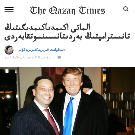
الماتى اكىمدىاكىمدىگىتىڭ
تانىسترامپتىڭ بەردىتانىسىنسوتقابەردى
ەسداۋلەت قىزىربەكقىزىربەكۇلى
26 ناۋرىز, 2019 ساعات 10:26