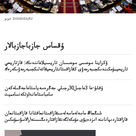
فوتو: todatodaykz
ۇقساس جازباجازبالار
ۋكراينا سوعىسى سوعىسىان تاريسىيلاعانندىك: قازتاريحي
تاريحيمۇمكىندىكجىبەرمەۋى كقازاقستانتاريحيقاتەلىكجىبەرمەۋىكەرەك
ۇقشۇ-عا 3عاجىل30رجىلي جەڭرەسەياستاعاجەڭىلەكەن
سامباستاعانداوتكەنسامميت
شىڭجاڭ ماسەلەماسەلەسىقازاقستانعاقشانا قازاقستانعان
قازاقتاردىپاناىنە اىزدەيۋى مۇمكەلگەنقازاقتاردىڭىسىنەارالاسۋىمۇمكىن