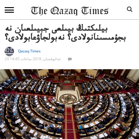
بيلىكتىڭ بيىلعى جبيىلعىان نە
بجۇمىسىنانولادى؟ نەبولجاۋعابولادى؟
Qazaq Times
29 جەلتوقسان, 2018 ساعات 14:45