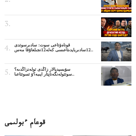
قوناەۆتاعى سوت: سادىرسوتدى
12سادىربايدىتاعىسى كەلە12نجىلعاۇقا مەس..
سۋبسيديالار زاڭدى تولەنزاڭدىە؟
سوتتولەنگەناپتار ايىبە؟ۋ تسوتتاعىا..
قوعام ءبولىمى