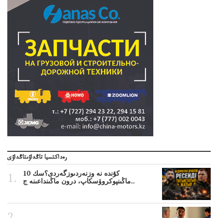
رەداكتسيا تاڭداۋىتاڭداۋى
10 كۇندە نە وزنەردىوزگەردى؟سك
ماڭىنپوكروۆسكاپ، درون ماڭىنداعىنە ج..