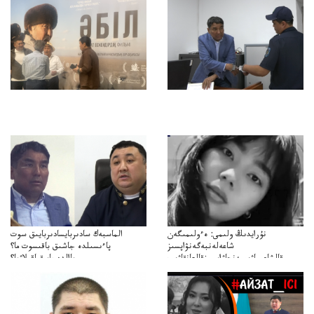
نۇرايدىڭ ولىمى: ەءولىمىگەن
الماسبەك سادىربايسادىربايىق سوت
شاعەلەنبەگەنۋاپسىز
پاءىسىلدە جاشىق باقىسوت ما؟
قالشاعىماۋىپمەنجاۋاپسىزقالعانقاۋىپ
پاالدەجابىقباقىلاۋما؟