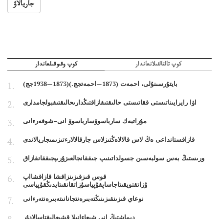
جاريالاۋ
كوپ تالتالقىلانعاندار
كوپ وقىوقىلعاندار
بايتۇرسىنۇلى، احمەت (1873—احمەتجج.)(1873—1938جج)
اۋا رايرايىناتىستى ققاتىستى حالىقتىقازاقتىڭدارىحالىقتىقبولجامدارى
مۇراتبەك سارباسوۆسارباسوۆ انى–شوفەرءانى
قازاقستانداعى ەڭ لاس قالالاەڭتىزلاس جارقالالارءتىزىمىجاريالاندى
ورىستىڭ بەس سولبەسىن جسولداتىنىپ جىققانجالعىزۇرىپجىققانقازاق
قوس قىزقىزىنزاقشا قازاقشااپ
ۇزاتقتويقىتاجاساپقۇپياسۇزاتقانقىتايدىڭقۇپياسى
نوعاي قىزىنقىزىنىڭتەبىرەنتجانانىتەبىرەنتەرءانى
ديماشتىڭ انى شىعاءانىلا قشىعالىقتاسالادۇر