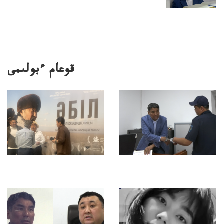
قوعام ءبولىمى