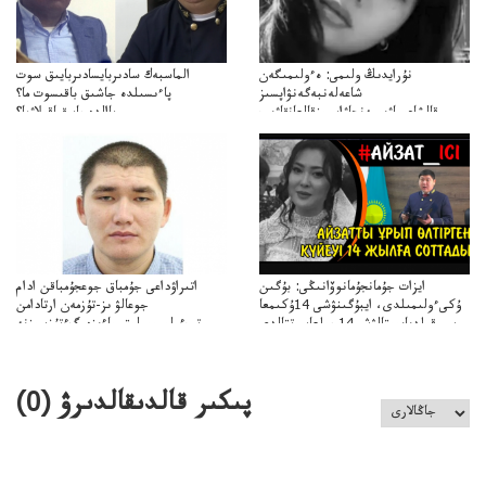
نۇرايدىڭ ولىمى: ەءولىمىگەن
الماسبەك سادىربايسادىربايىق سوت
شاعەلەنبەگەنۋاپسىز
پاءىسىلدە جاشىق باقىسوت ما؟
قالشاعىماۋىپمەنجاۋاپسىزقالعانقاۋىپ
پاالدەجابىقباقىلاۋما؟
ايزات جۇمانجۇمانوۆانىڭى: بۇگىن
اتىراۋداعى جۇمباق جوعجۇمباقن ادام
ۇكىءولىمىلدى، ايبۇگىنۋشى 14ۇكىمعا
جوعالۋ ىز-تۇزمەن ارتادامن
سووقىلدىايىپتالۋشى14جىلعاسوتتالدى
وتبءولىمىپوليتسياءىزەرگءتۇزسىزنە
قوعاارتىلعانياسىوتباسىپوليتسياتەرگەۋىجانەقوعامرەاكتسياسى
پىكىر قالدىقالدىرۋ (
0
)