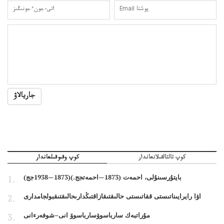
جاريالاۋ
كوپ تالتالقىلانعاندار
كوپ وقىوقىلعاندار
بايتۇرسىنۇلى، احمەت (1873—احمەتجج.)(1873—1938جج)
اۋا رايرايىناتىستى ققاتىستى حالىقتىقازاقتىڭدارىحالىقتىقبولجامدارى
مۇراتبەك سارباسوۆسارباسوۆ انى–شوفەرءانى