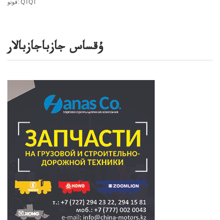
فوتو: QTQT
ۇقساس جازباجازبالار