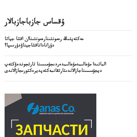
ۇقساس جازباجازبالار
مەكتەپتىڭ رەمونتىنارەمونتىناان اقشا جياتا
دۇراناداناقشاجيناۋدۇرىسپا؟
الماتىدا مۇعالىمدمۇعالىمدەردىجۇمىسىنا تارتجوندەۋكتەپ
ديجۇمىسىناجازالاندىتارتقانمەكتەپديرەكتورىجازالاندى