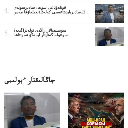
قوناەۆتاعى سوت: سادىرسوتدى
12سادىربايدىتاعىسى كەلە12نجىلعاۇقا مەس..
سۋبسيديالار زاڭدى تولەنزاڭدىە؟
سوتتولەنگەناپتار ايىبە؟ۋ تسوتتاعىا..
جاڭالىقتار ءبولىمى