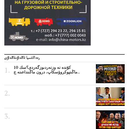
رەداكتسيا تاڭداۋىتاڭداۋى
10 كۇندە نە وزنەردىوزگەردى؟سك
ماڭىنپوكروۆسكاپ، درون ماڭىنداعىنە ج..