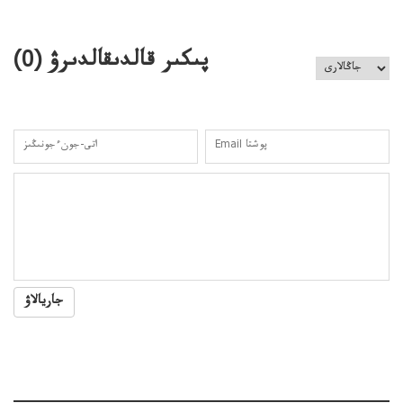
باسەڭدەتدوحا؟
كەزدەسۋىشيەلەنىستىباسەڭدەتەمە؟
پىكىر قالدىقالدىرۋ (
0
)
جاريالاۋ