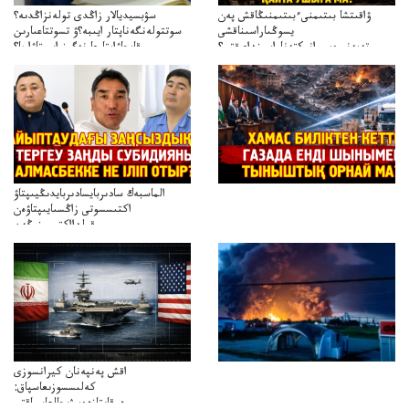
ۋاقىتشا بىتىمنىءبىتىمنىڭاقش پەن
سۋبسيديالار زاڭدى تولەنزاڭدىە؟
يسوڭىاراسىناقشى
سوتتولەنگەناپتار ايىبە؟ۋ تسوتتاعىارىن
تەپەنىرەسيرانىكتەناراسىنداعىقتى؟
قايجاۋاپتارعا نەگىز ايىپتاۋا ما؟
تەكەتىرەسنەلىكتەنقايتاۋشىقتى؟
تۇجىرىمدارىنقايتاقاراۋعانەگىزبولاالاما؟
الماسبەك سادىربايسادىربايدىڭيىپتاۋ
اكتىسسوتى زاڭسىايىپتاۋەن
قولدااكتىسىنىڭەن
ميلليونزاڭسىزدىعىمەنقولدانوسىرىلگەنميلليوندار
اقش پەنپەنان كيرانسوزى
كەلىسسوزىعاسپاق:
دوقايتازدەسۋىجالعاسپاقتى