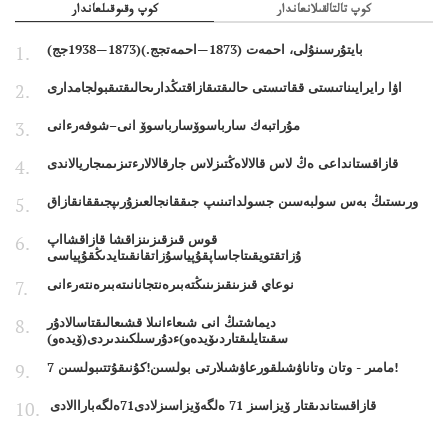
كوپ تالتالقىلانعاندار
كوپ وقىوقىلعاندار
بايتۇرسىنۇلى، احمەت (1873—احمەتجج.)(1873—1938جج)
اۋا رايرايىناتىستى ققاتىستى حالىقتىقازاقتىڭدارىحالىقتىقبولجامدارى
مۇراتبەك سارباسوۆسارباسوۆ انى–شوفەرءانى
قازاقستانداعى ەڭ لاس قالالاەڭتىزلاس جارقالالارءتىزىمىجاريالاندى
ورىستىڭ بەس سولبەسىن جسولداتىنىپ جىققانجالعىزۇرىپجىققانقازاق
قوس قىزقىزىنزاقشا قازاقشااپ
ۇزاتقتويقىتاجاساپقۇپياسۇزاتقانقىتايدىڭقۇپياسى
نوعاي قىزىنقىزىنىڭتەبىرەنتجانانىتەبىرەنتەرءانى
ديماشتىڭ انى شىعاءانىلا قشىعالىقتاسالادۇر
سقىتايلىقتاردىۆيدەو)ءدۇرسىلكىندىردى(ۆيدەو)
7 مامىر - وتان وتاناۋشىلقورعاۋشىلارتى بولسىن!كۇنىقۇتتىبولسىن!
قازاقستاندىقتار ۆيزاسىز 71 ەلگەۆيزاسىزلادى71ەلگەباراالادى