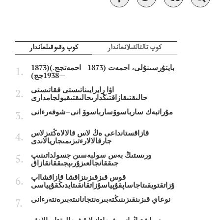
كوپ تالتالقىلانعاندار
كوپ وقىوقىلعاندار
بايتۇرسىنۇلى، احمەت (1873—احمەتجج.)(1873
—1938جج)
اۋا رايرايىناتىستى ققاتىستى
حالىقتىقازاقتىڭدارىحالىقتىقبولجامدارى
مۇراتبەك سارباسوۆسارباسوۆ انى–شوفەرءانى
قازاقستانداعى ەڭ لاس قالالاەڭتىزلاس
جارقالالارءتىزىمىجاريالاندى
ورىستىڭ بەس سولبەسىن جسولداتىنىپ
جىققانجالعىزۇرىپجىققانقازاق
قوس قىزقىزىنزاقشا قازاقشااپ
ۇزاتقتويقىتاجاساپقۇپياسۇزاتقانقىتايدىڭقۇپياسى
نوعاي قىزىنقىزىنىڭتەبىرەنتجانانىتەبىرەنتەرءانى