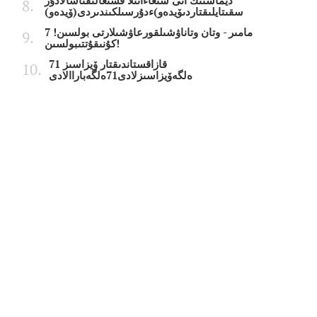
ديماشتىڭ انى شىعاءانىلا قشىعالىقتاسالادۇر
سقىتايلىقتاردىۆيدەو)ءدۇرسىلكىندىردى(ۆيدەو)
7 مامىر - وتان وتاناۋشىلقورعاۋشىلارتى بولسىن!
كۇنىقۇتتىبولسىن!
قازاقستاندىقتار ۆيزاسىز 71
ەلگەۆيزاسىزلادى71ەلگەباراالادى