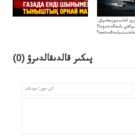
زى كەلىسسوزىعاسپاق:
سپاقتى باسەڭدەتدوحا؟
لەنىستىباسەڭدەتەمە؟
پىكىر قالدىقالدىرۋ (
0
)