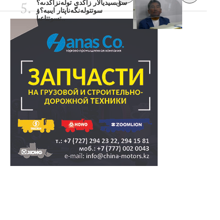
سۋبسيديالار زاڭدى تولەنزاڭدىە؟
سوتتولەنگەناپتار ايىبە؟ۋ
تسوتتاعىا..