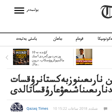
بولىمدەر
كونوميكا
قوعام
جاھان
باستى بەتبەت
10 كۇندە نە
وزنەردىوزگەردى؟سك
ماڭىنپوكروۆسكاپ، درون
ماڭ..
ن نارىعىنوزبەكستانرۇقسات
دنارىعىناشىعۋعارۇقساتالدى
10 شىلدە, 2018 ساعات 15:22
Qazaq Times