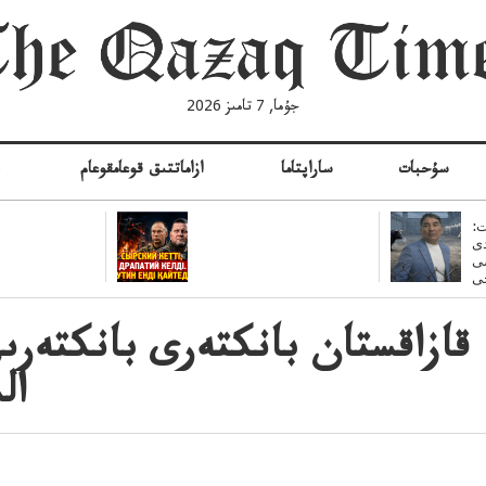
جۇما, 7 تامىز 2026
سۇحبات
ساراپتاما
ازاماتتىق قوعامقوعام
ە
:
ى
سى
قازاقستان بانكتەرى بانكتەرى
ال