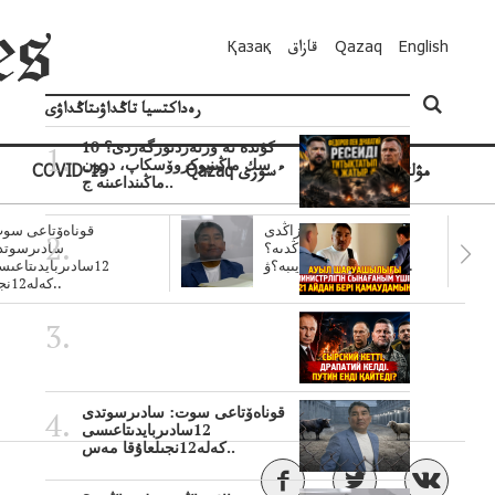
English
Qazaq
قازاق
Қазақ
رەداكتسيا تاڭداۋىتاڭداۋى
10 كۇندە نە وزنەردىوزگەردى؟
سك ماڭىنپوكروۆسكاپ، درون
مۋلتيمەديا
Qazaq ءسوزى
COVID-19
ماڭىنداعىنە ج..
سۋبسيديالار زاڭدى
قوناەۆتاعى سوت
تولەنزاڭدىە؟
سادىرسوتد
سوتتولەنگەناپتار ايىبە؟ۋ..
12سادىربايدىتاعى
كەلە12نجى..
قوناەۆتاعى سوت: سادىرسوتدى
12سادىربايدىتاعىسى
كەلە12نجىلعاۇقا مەس..