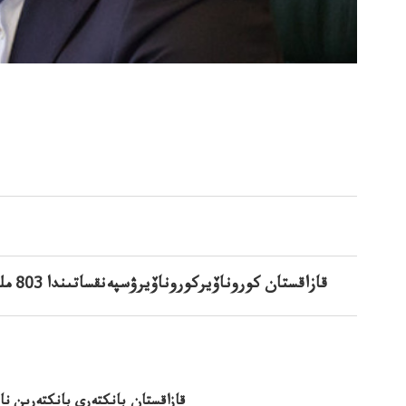
قازاقستان كوروناۆيركوروناۆيرۋسپەنقساتىندا 803 ملكۇرەسڭگە قاماقساتىنداالادى803ملردتەڭگەقارجىقارىزالادى
قازاقستان بانكتەرى بانكتەرىن نا