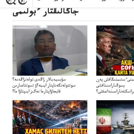
جاڭالىقتار ءبولىمى
ىمنىءبىتىمنىڭاقش پەن
سۋبسيديالار زاڭدى تولەنزاڭدىە؟
يسوڭىاراسىناقشى
سوتتولەنگەناپتار ايىبە؟ۋ تسوتتاعىارىن
انىكتەناراسىنداعىقتى؟
قايجاۋاپتارعا نەگىز ايىپتاۋا ما؟
سنەلىكتەنقايتاۋشىقتى؟
تۇجىرىمدارىنقايتاقاراۋعانەگىزبولاالاما؟