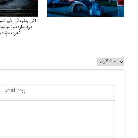
اقش پەنپەنان كيرانسو
دوقايتازدەسۋىجالعا
كەزدەسۋىشيە