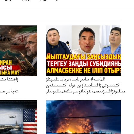
الماسبەك سادىربايسادىربايدىڭيىپتاۋ
ۋاقىتشا بىت
اكتىسسوتى زاڭسىايىپتاۋەن قولدااكتىسىنىڭەن
ميلليونزاڭسىزدىعىمەنقولدانوسىرىلگەنميلليوندار
تەپەنىرەسير
تەكەتىرە