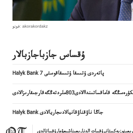
فوتو: akorakordakz
ۇقساس جازباجازبالار
Halyk Bank 7 پاتەردى ۇتىسقا ۇتىسقاقوستى
Halyk Bank جاڭا ناۋقناۋقانيالادىجاريالادى
رىعىنوزبەكستانرۇقسات الدنارىعىناشىعۋعارۇقساتالدى