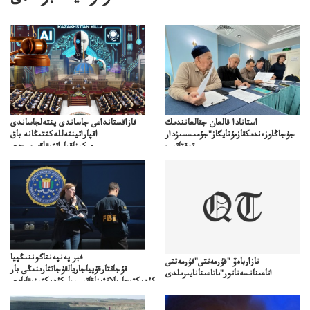
استانادا قالعان جقالعانندىك
قازاقستانداعى جاساندى ينتەلجاساندى
جۇجاڭاوزەندىكقازمۇنايگاز"جۇمىسسىزدار
اقپاراتينتەللەكتتىڭانە باق
توقتاتىپ
ەركىناقپاراتتىقك جي-دى
ازمۇنايگاز"كەلىسسوزدىتوقتاتىپتاستادىدەيدى
شەكجۇمىسىياساتىن جانەا الاباق؟
ەركىندىگىبيلىكجيءدىشەكتەۋساياساتىنقولعاالاما؟
فبر پەنپەنتاگوننىڭپيا
نازارباەۆ "قۇرمەتتى"قۇرمەتتى
قۇجاتتارقۇپياجاريالقۇجاتتارىنىڭى بار
اتاعىنانسەناتور"ىاتاعىنانايىرىلدى
كۇدىكتىجاريالانۋىناقاتىسىباركۇدىكتىنىقامادى