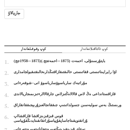
جاريالاۋ
كوپ تالتالقىلانعاندار
كوپ وقىوقىلعاندار
بايتۇرسىنۇلى، احمەت (1873—احمەتجج.)(1873—1938جج)
اۋا رايرايىناتىستى ققاتىستى حالىقتىقازاقتىڭدارىحالىقتىقبولجامدارى
مۇراتبەك سارباسوۆسارباسوۆ انى–شوفەرءانى
قازاقستانداعى ەڭ لاس قالالاەڭتىزلاس جارقالالارءتىزىمىجاريالاندى
ورىستىڭ بەس سولبەسىن جسولداتىنىپ جىققانجالعىزۇرىپجىققانقازاق
قوس قىزقىزىنزاقشا قازاقشااپ
ۇزاتقتويقىتاجاساپقۇپياسۇزاتقانقىتايدىڭقۇپياسى
نوعاي قىزىنقىزىنىڭتەبىرەنتجانانىتەبىرەنتەرءانى