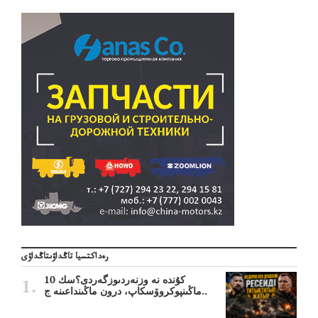
رەداكتسيا تاڭداۋىتاڭداۋى
10 كۇندە نە وزنەردىوزگەردى؟سك
ماڭىنپوكروۆسكاپ، درون ماڭىنداعىنە ج..