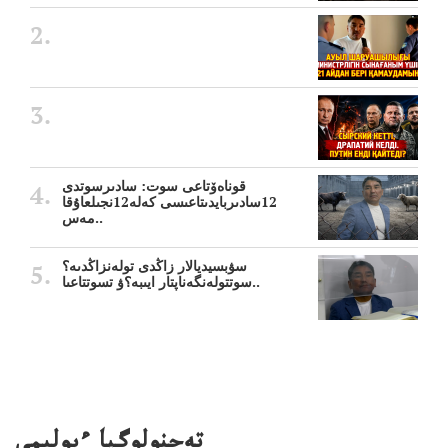
قوناەۆتاعى سوت: سادىرسوتدى
12سادىربايدىتاعىسى كەلە12نجىلعاۇقا
مەس..
سۋبسيديالار زاڭدى تولەنزاڭدىە؟
سوتتولەنگەناپتار ايىبە؟ۋ تسوتتاعىا..
تەحنولوگيا ءبولىمى