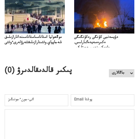
دۇيسەنبى كۇنگى رەكۇنگىگى
موڭعوليا استاناسىاستاناسىندانارازىلىق
ەكىرەسەيدەگىارلىس.
شەجاپپاي وتتىنارازىلىقشەرۋلەرىءوتتى
ەلەەكىوندىبىردەيتا كىم
جارلىسەلەكتروندىسوعىستاكىمۇتادى
پىكىر قالدىقالدىرۋ (
0
)