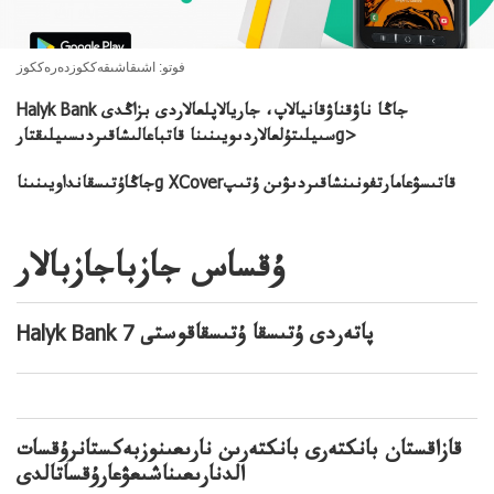
فوتو: اشىقاشىقەككوزدەرەككوز
Halyk Bank جاڭا ناۋقناۋقانيالاپ، جاريالاپلعالاردى بزاڭدى
سىيلىتۇلعالاردىويىنىنا قاتباعالىشاقىردىسىيلىقتارg>
جاڭاۇتىسقانداويىنىناg XCoverقاتىسۋعامارتفونىنشاقىردىۋىن ۇتىپ
ۇقساس جازباجازبالار
Halyk Bank 7 پاتەردى ۇتىسقا ۇتىسقاقوستى
قازاقستان بانكتەرى بانكتەرىن نارىعىنوزبەكستانرۇقسات
الدنارىعىناشىعۋعارۇقساتالدى