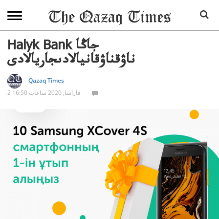
Halyk Bank جاڭا
ناۋقناۋقانيالادىجاريالادى
Qazaq Times
2 قاراشا, 2020 ساعات 16:50