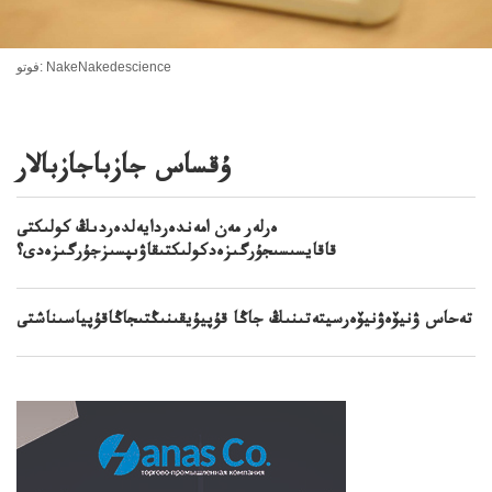
فوتو: NakeNakedescience
ۇقساس جازباجازبالار
ەرلەر مەن امەندەردايەلدەردىڭ كولىكتى
قاقايسىسىجۇرگىزەدكولىكتىقاۋىپسىزجۇرگىزەدى؟
تەحاس ۋنيۆەۋنيۆەرسيتەتىنىڭ جاڭا قۇپيۇيقىنىڭتىجاڭاقۇپياسىناشتى