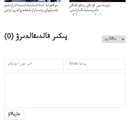
دۇيسەنبى كۇنگى رەكۇنگىگى
موڭعوليا استاناسىاستاناسىندانارازىلىق
ەكىرەسەيدەگىارلىس.
شەجاپپاي وتتىنارازىلىقشەرۋلەرىءوتتى
ەلەەكىوندىبىردەيتا كىم
جارلىسەلەكتروندىسوعىستاكىمۇتادى
پىكىر قالدىقالدىرۋ (
0
)
جاريالاۋ