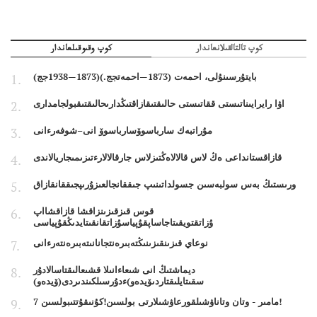
كوپ تالتالقىلانعاندار
كوپ وقىوقىلعاندار
بايتۇرسىنۇلى، احمەت (1873—احمەتجج.)(1873—1938جج)
اۋا رايرايىناتىستى ققاتىستى حالىقتىقازاقتىڭدارىحالىقتىقبولجامدارى
مۇراتبەك سارباسوۆسارباسوۆ انى–شوفەرءانى
قازاقستانداعى ەڭ لاس قالالاەڭتىزلاس جارقالالارءتىزىمىجاريالاندى
ورىستىڭ بەس سولبەسىن جسولداتىنىپ جىققانجالعىزۇرىپجىققانقازاق
قوس قىزقىزىنزاقشا قازاقشااپ
ۇزاتقتويقىتاجاساپقۇپياسۇزاتقانقىتايدىڭقۇپياسى
نوعاي قىزىنقىزىنىڭتەبىرەنتجانانىتەبىرەنتەرءانى
ديماشتىڭ انى شىعاءانىلا قشىعالىقتاسالادۇر
سقىتايلىقتاردىۆيدەو)ءدۇرسىلكىندىردى(ۆيدەو)
7 مامىر - وتان وتاناۋشىلقورعاۋشىلارتى بولسىن!كۇنىقۇتتىبولسىن!