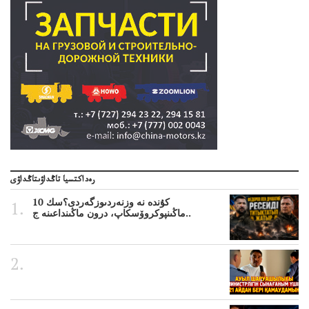
رەداكتسيا تاڭداۋىتاڭداۋى
10 كۇندە نە وزنەردىوزگەردى؟سك
ماڭىنپوكروۆسكاپ، درون ماڭىنداعىنە ج..