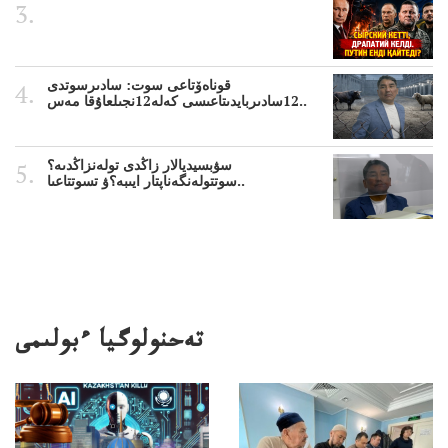
قوناەۆتاعى سوت: سادىرسوتدى
12سادىربايدىتاعىسى كەلە12نجىلعاۇقا مەس..
سۋبسيديالار زاڭدى تولەنزاڭدىە؟
سوتتولەنگەناپتار ايىبە؟ۋ تسوتتاعىا..
تەحنولوگيا ءبولىمى