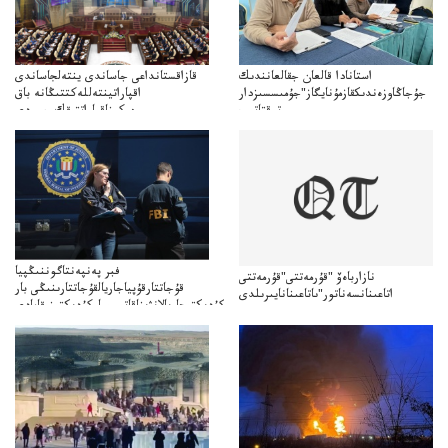
استانادا قالعان جقالعانندىك
قازاقستانداعى جاساندى ينتەلجاساندى
جۇجاڭاوزەندىكقازمۇنايگاز"جۇمىسسىزدار
اقپاراتينتەللەكتتىڭانە باق
توقتاتىپ
ەركىناقپاراتتىقك جي-دى
ازمۇنايگاز"كەلىسسوزدىتوقتاتىپتاستادىدەيدى
شەكجۇمىسىياساتىن جانەا الاباق؟
ەركىندىگىبيلىكجيءدىشەكتەۋساياساتىنقولعاالاما؟
فبر پەنپەنتاگوننىڭپيا
نازارباەۆ "قۇرمەتتى"قۇرمەتتى
قۇجاتتارقۇپياجاريالقۇجاتتارىنىڭى بار
اتاعىنانسەناتور"ىاتاعىنانايىرىلدى
كۇدىكتىجاريالانۋىناقاتىسىباركۇدىكتىنىقامادى