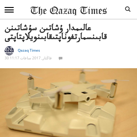
عالىمدار ۇشاتىن سۇشاتىنن
قابىنسمارتفوناپتىقابىنويلاپتاپتى
Qazaq Times
30 قاڭتار, 2017 ساعات 11:17