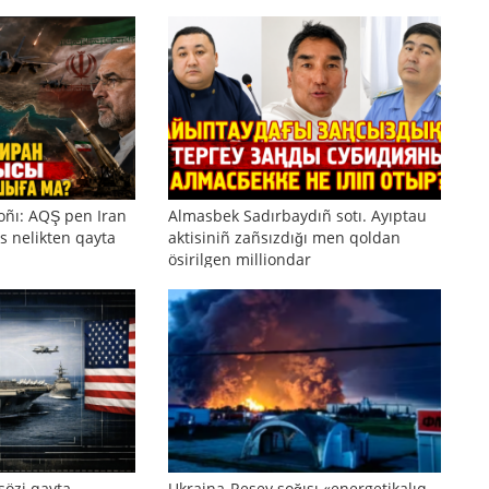
oñı: AQŞ pen Iran
Almasbek Sadırbaydıñ sotı. Ayıptau
s nelikten qayta
aktisiniñ zañsızdığı men qoldan
ösirilgen milliondar
sözi qayta
Ukraina-Resey soğısı «energetikalıq