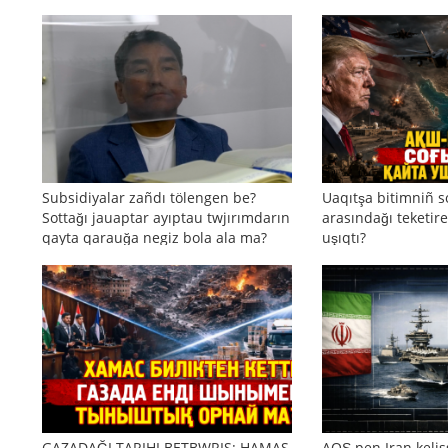
Subsidiyalar zañdı tölengen be?
Uaqıtşa bitimniñ s
Sottağı jauaptar ayıptau twjırımdarın
arasındağı teketire
qayta qarauğa negiz bola ala ma?
uşıqtı?
GAZADAĞI TARIHI BETBWRIS: HAMAS
AQŞ pen Iran kelis