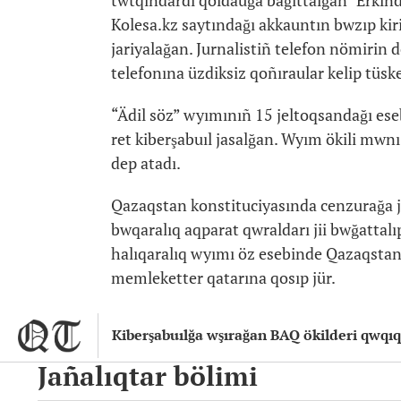
twtqındardı qoldauğa bağıttalğan "Erkind
Kolesa.kz saytındağı akkauntın bwzıp kiri
jariyalağan. Jurnalistiñ telefon nömirin 
telefonına üzdiksiz qoñıraular kelip tüsk
“Ädil söz” wyımınıñ 15 jeltoqsandağı eseb
ret kiberşabuıl jasalğan. Wyım ökili mwnı 
dep atadı.
Qazaqstan konstituciyasında cenzurağa jol 
bwqaralıq aqparat qwraldarı jii bwğattal
halıqaralıq wyımı öz esebinde Qazaqstand
memleketter qatarına qosıp jür.
Kiberşabuılğa wşırağan BAQ ökilderi qwqıq
Jañalıqtar bölimi