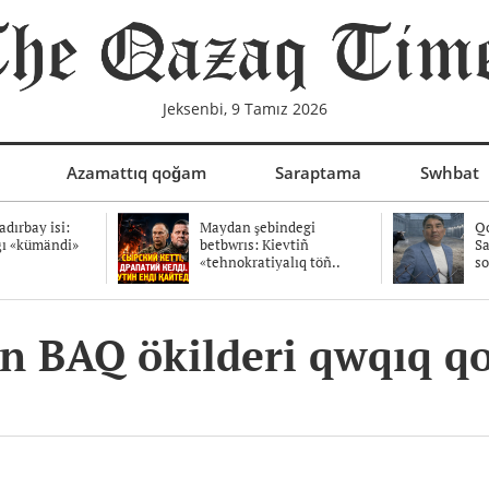
Jeksenbi, 9 Tamız 2026
Azamattıq qoğam
Saraptama
Swhbat
dırbay isi:
Maydan şebindegi
Qo
ğı «kümändi»
betbwrıs: Kievtiñ
Sa
«tehnokratiyalıq töñ..
so
an BAQ ökilderi qwqıq q