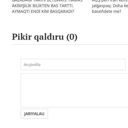
ÄKİMŞİLİK BILİKTEN BAS TARTTI.
jalğaspaq: Doha ke
AYMAQTI ENDİ KİM BASQARADI?
bäseñdete me?
Pikir qaldıru (
0
)
JARIYALAU