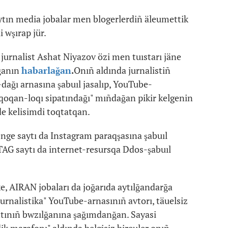
aytın media jobalar men blogerlerdiñ äleumettik
i wşırap jür.
jurnalist Ashat Niyazov özi men tuıstarı jäne
ğanın
habarlağan
.
Onıñ aldında jurnalistiñ
ağı arnasına şabuıl jasalıp, YouTube-
"qoqan-loqı sipatındağı" mıñdağan pikir kelgenin
de kelisimdi toqtatqan.
enge saytı da Instagram paraqşasına şabuıl
AG saytı da internet-resursqa Ddos-şabuıl
e, AIRAN jobaları da joğarıda aytılğandarğa
jurnalistika" YouTube-arnasınıñ avtorı, täuelsiz
tınıñ bwzılğanına şağımdanğan. Sayasi