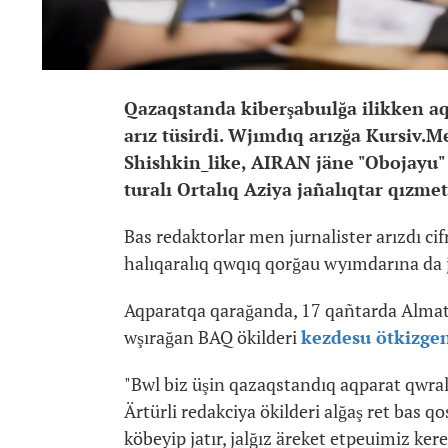
Qazaqstanda kiberşabuılğa ilikken a
arız tüsirdi. Wjımdıq arızğa Kursiv.M
Shishkin_like, AIRAN jäne "Obojayu" 
turalı Ortalıq Aziya jañalıqtar qızmeti
Bas redaktorlar men jurnalister arızdı ci
halıqaralıq qwqıq qorğau wyımdarına da 
Aqparatqa qarağanda, 17 qañtarda Almatı
wşırağan BAQ ökilderi
kezdesu ötkizge
"Bwl biz üşin qazaqstandıq aqparat qwrald
Ärtürli redakciya ökilderi alğaş ret bas qos
köbeyip jatır, jalğız äreket etpeuimiz ke