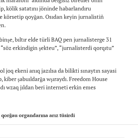
ik marafonı" aldında belgisiz bireuler onıñ
p, kölik satatını jöninde habarlandıru
de körsetip qoyğan. Osıdan keyin jurnalistiñ
en.
inşe, bıltır elde türli BAQ pen jurnalisterge 31
“söz erkindigin şekteu”, “jurnalisterdi qorqıtu”
joq ekeni anıq jazılsa da bilikti sınaytın sayasi
ıp, kiber şabuıldarğa wşıraydı. Freedom House
ı wzaq jıldan beri interneti erkin emes
 qorğau organdarına arız tüsirdi