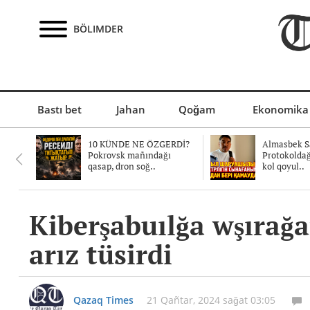
BÖLIMDER
Bastı bet
Jahan
Qoğam
Ekonomika
10 KÜNDE NE ÖZGERDİ?
Almasbek Sa
Pokrovsk mañındağı
Protokolda
qasap, dron soğ..
kol qoyul..
Kiberşabuılğa wşırağ
arız tüsirdi
Qazaq Times
21 Qañtar, 2024 sağat 03:05