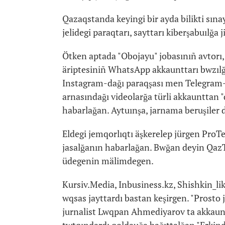
Qazaqstanda keyingi bir ayda bilikti sın
jelidegi paraqtarı, sayttarı kiberşabuılğa ji
Ötken aptada "Obojayu" jobasınıñ avtorı, 
äriptesiniñ WhatsApp akkaunttarı bwzıl
Instagram-dağı paraqşası men Telegram-d
arnasındağı videolarğa türli akkaunttan 
habarlağan. Aytuınşa, jarnama beruşiler 
Eldegi jemqorlıqtı äşkerelep jürgen ProT
jasalğanın habarlağan. Bwğan deyin QazT
üdegenin mälimdegen.
Kursiv.Media, Inbusiness.kz, Shishkin_lik
wqsas jayttardı bastan keşirgen. "Prosto 
jurnalist Lwqpan Ahmediyarov ta akkaun