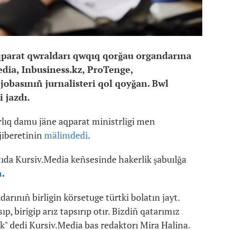
qparat qwraldarı qwqıq qorğau organdarına
edia, Inbusiness.kz, ProTenge,
jobasınıñ jurnalisteri qol qoyğan. Bwl
 jazdı.
frlıq damu jäne aqparat ministrligi men
jiberetinin
mälimdedi
.
da Kursiv.Media keñsesinde hakerlik şabuılğa
n
.
arınıñ birligin körsetuge türtki bolatın jayt.
ıp, birigip arız tapsırıp otır. Bizdiñ qatarımız
rek" dedi Kursiv.Media bas redaktorı Mira Halina.