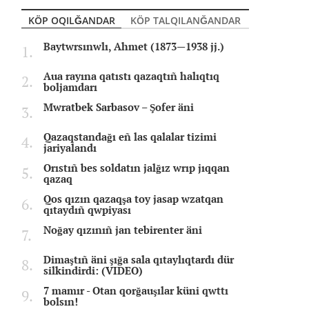
KÖP OQILĞANDAR
KÖP TALQILANĞANDAR
Baytwrsınwlı, Ahmet (1873—1938 jj.)
Aua rayına qatıstı qazaqtıñ halıqtıq
boljamdarı
Mwratbek Sarbasov – Şofer äni
Qazaqstandağı eñ las qalalar tizimi
jariyalandı
Orıstıñ bes soldatın jalğız wrıp jıqqan
qazaq
Qos qızın qazaqşa toy jasap wzatqan
qıtaydıñ qwpiyası
Noğay qızınıñ jan tebirenter äni
Dimaştıñ äni şığa sala qıtaylıqtardı dür
silkindirdi: (VIDEO)
7 mamır - Otan qorğauşılar küni qwttı
bolsın!