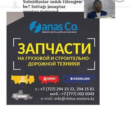
Subsidiyalar zañdı tölengen
be? Sottağı jauaptar
ayıptau twjırımd..