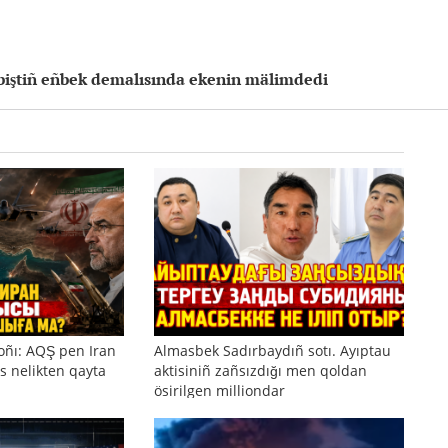
iştiñ eñbek demalısında ekenin mälimdedi
oñı: AQŞ pen Iran
Almasbek Sadırbaydıñ sotı. Ayıptau
s nelikten qayta
aktisiniñ zañsızdığı men qoldan
ösirilgen milliondar