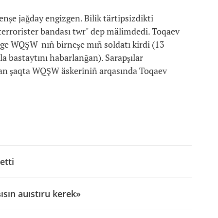
şe jağday engizgen. Bilik tärtipsizdikti
 terrorister bandası twr" dep mälimdedi. Toqaev
ge WQŞW-nıñ birneşe mıñ soldatı kirdi (13
a bastaytını habarlanğan). Sarapşılar
qan şaqta WQŞW äskeriniñ arqasında Toqaev
etti
ısın auıstıru kerek»