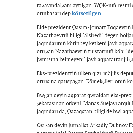
tağayındalğanı aytılğan. WQK-nıñ resmi 
orınbasarı dep
körsetilgen
.
Elde prezident Qasım-Jomart Toqaevtıñ bi
Nazarbaevtıñ biligi "älsiredi" degen bol
jaqındarınıñ körinbey ketkeni jaylı aqpara
otırğan Nazarbaevtıñ tuıstarınıñ köbi "d
jwmısına kelmegeni" jaylı aqparattar jii şığ
Eks-prezidenttiñ ülken qızı, mäjilis dep
otırısına qatıspağan. Kömekşileri onıñ k
Bwğan deyin aqparat qwraldarı eks-prezi
şekarasınan ötkeni, Manas äuejayı arqıl
jaqındarı da, Qazaqstan biligi de bwl aqpa
Osığan deyin jurnalist Arkadiy Dubnov F