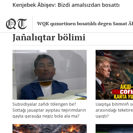
Kenjebek Äbişev: Bizdi amalsızdan bosattı
WQK qızmetinen bosatıldı degen Samat Äb
Jañalıqtar bölimi
Subsidiyalar zañdı tölengen be?
Uaqıtşa bitimniñ s
Sottağı jauaptar ayıptau twjırımdarın
arasındağı teketire
qayta qarauğa negiz bola ala ma?
uşıqtı?