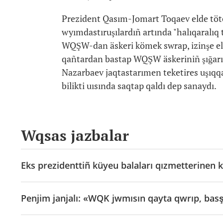
Prezident Qasım-Jomart Toqaev elde töten
wyımdastıruşılardıñ artında "halıqaralıq
WQŞW-dan äskeri kömek swrap, izinşe el
qañtardan bastap WQŞW äskeriniñ şığarıl
Nazarbaev jaqtastarımen teketires uşıq
bilikti uısında saqtap qaldı dep sanaydı.
Wqsas jazbalar
Eks prezidenttiñ küyeu balaları qızmetterinen k
Penjim janjalı: «WQK jwmısın qayta qwrıp, basş