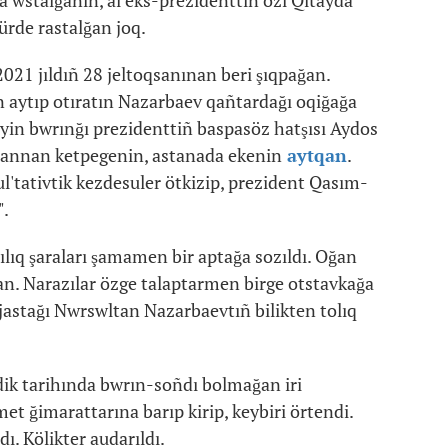
 wstalğanın, al eks-prezidenttiñ özi Qıtayda
ürde rastalğan joq.
021 jıldıñ 28 jeltoqsanınan beri şıqpağan.
n aytıp otıratın Nazarbaev qañtardağı oqiğağa
deyin bwrınğı prezidenttiñ baspasöz hatşısı Aydos
annan ketpegenin, astanada ekenin
aytqan
.
l'tativtik kezdesuler ötkizip, prezident Qasım-
".
ıq şaraları şamamen bir aptağa sozıldı. Oğan
an. Narazılar özge talaptarmen birge otstavkağa
 jastağı Nwrswltan Nazarbaevtıñ bilikten tolıq
dik tarihında bwrın-soñdı bolmağan iri
et ğimarattarına barıp kirip, keybiri örtendi.
ı. Kölikter audarıldı.