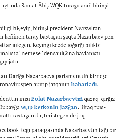
saytında Samat Äbiş WQK törağasınıñ birinşi
ligi küşeyip, birinşi prezident Nwrswltan
jam keñinen taray bastağan şaqta Nazarbaev pen
ttar jiilegen. Keyingi kezde joğarğı bilikte
emalısta" nemese "densaulığına baylanıstı
ıp jatır.
utatı Dariğa Nazarbaeva parlamenttiñ birneşe
oronaviruspen auırıp jatqanın
habarladı.
denttiñ inisi
Bolat Nazarbaevtıñ
qazaq-qırğız
ı Dubayğa
wşıp ketkenin jazğan
.
Biraq tuıs-
rattı rastağan da, teristegen de joq.
acebook-tegi paraqşasında Nazarbaevtıñ tağı bir