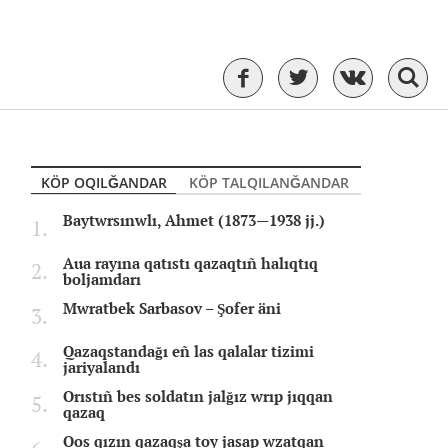
KÖP OQILĞANDAR
KÖP TALQILANĞANDAR
Baytwrsınwlı, Ahmet (1873—1938 jj.)
Aua rayına qatıstı qazaqtıñ halıqtıq
boljamdarı
Mwratbek Sarbasov – Şofer äni
Qazaqstandağı eñ las qalalar tizimi
jariyalandı
Orıstıñ bes soldatın jalğız wrıp jıqqan
qazaq
Qos qızın qazaqşa toy jasap wzatqan