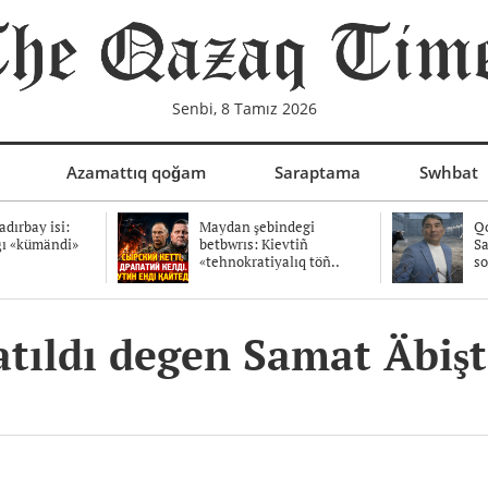
Senbi, 8 Tamız 2026
Azamattıq qoğam
Saraptama
Swhbat
dırbay isi:
Maydan şebindegi
Qo
ğı «kümändi»
betbwrıs: Kievtiñ
Sa
«tehnokratiyalıq töñ..
so
ıldı degen Samat Äbişt