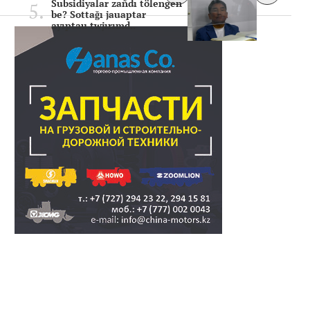
Subsidiyalar zañdı tölengen
be? Sottağı jauaptar
ayıptau twjırımd..