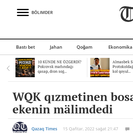
BÖLIMDER
Bastı bet
Jahan
Qoğam
Ekonomika
10 KÜNDE NE ÖZGERDİ?
Almasbek Sa
Pokrovsk mañındağı
Protokolda
qasap, dron soğ..
kol qoyul..
WQK qızmetinen bosat
ekenin mälimdedi
Qazaq Times
15 Qañtar, 2022 sağat 21:47