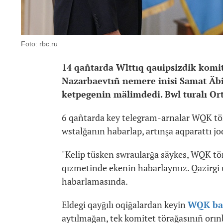
Foto: rbc.ru
14 qañtarda Wlttıq qauipsizdik komit
Nazarbaevtıñ nemere inisi Samat Äbi
ketpegenin mälimdedi. Bwl turalı Orta
6 qañtarda key telegram-arnalar WQK tör
wstalğanın habarlap, artınşa aqparattı jo
"Kelip tüsken swraularğa säykes, WQK tör
qızmetinde ekenin habarlaymız. Qazirgi u
habarlamasında.
Eldegi qayğılı oqiğalardan keyin
WQK bas
aytılmağan, tek komitet törağasınıñ orın