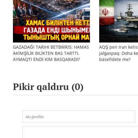
GAZADAĞI TARIHI BETBWRIS: HAMAS
AQŞ pen Iran kelis
ÄKİMŞİLİK BILİKTEN BAS TARTTI.
jalğaspaq: Doha ke
AYMAQTI ENDİ KİM BASQARADI?
bäseñdete me?
Pikir qaldıru (
0
)