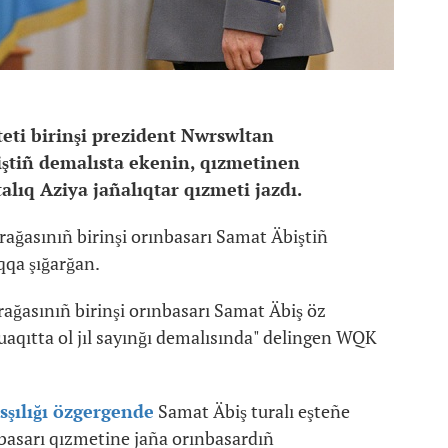
eti birinşi prezident Nwrswltan
ştiñ demalısta ekenin, qızmetinen
lıq Aziya jañalıqtar qızmeti jazdı.
ağasınıñ birinşi orınbasarı Samat Äbiştiñ
qqa şığarğan.
ağasınıñ birinşi orınbasarı Samat Äbiş öz
aqıtta ol jıl sayınğı demalısında" delingen WQK
şılığı özgergende
Samat Äbiş turalı eşteñe
basarı qızmetine jaña orınbasardıñ