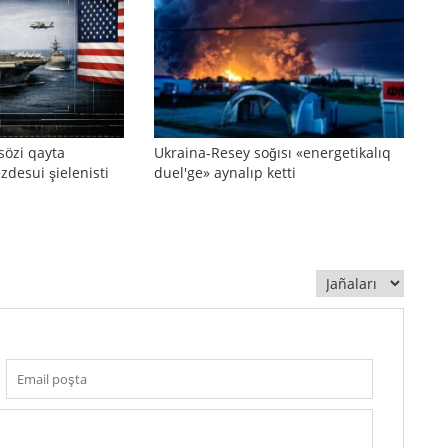
sözi qayta
Ukraina-Resey soğısı «energetikalıq
zdesui şielenisti
duel'ge» aynalıp ketti