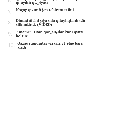
qıtaydıñ qwpiyası
Noğay qızınıñ jan tebirenter äni
Dimaştıñ äni şığa sala qıtaylıqtardı dür
silkindirdi: (VIDEO)
7 mamır - Otan qorğauşılar küni qwttı
bolsın!
Qazaqstandıqtar vizasız 71 elge bara
aladı