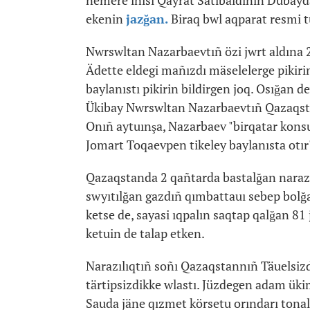
nemere inisi Qayrat Satıbaldınıñ Dubayda
ekenin
jazğan.
Biraq bwl aqparat resmi t
Nwrswltan Nazarbaevtıñ özi jwrt aldına 2
Ädette eldegi mañızdı mäselelerge pikiri
baylanıstı pikirin bildirgen joq. Osığan 
Ükibay Nwrswltan Nazarbaevtıñ Qazaqst
Onıñ aytuınşa, Nazarbaev "birqatar konsu
Jomart Toqaevpen tikeley baylanısta otır
Qazaqstanda 2 qañtarda bastalğan narazıl
swyıtılğan gazdıñ qımbattauı sebep bolğ
ketse de, sayasi ıqpalın saqtap qalğan 81
ketuin de talap etken.
Narazılıqtıñ soñı Qazaqstannıñ Täuelsiz
tärtipsizdikke wlastı. Jüzdegen adam ükim
Sauda jäne qızmet körsetu orındarı tonald