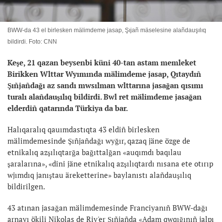
BWW-da 43 el birlesken mälimdeme jasap, Şıjañ mäselesine alañdauşılıq
bildirdi. Foto: CNN
Keşe, 21 qazan beysenbi küni 40-tan astam memleket
Birikken Wlttar Wyımında mälimdeme jasap, Qıtaydıñ
Şıñjañdağı az sandı mwsılman wlttarına jasağan qısımı
turalı alañdauşılıq bildirdi. Bwl ret mälimdeme jasağan
elderdiñ qatarında Türkiya da bar.
Halıqaralıq qauımdastıqta 43 eldiñ birlesken
mälimdemesinde Şıñjañdağı wyğır, qazaq jäne özge de
etnikalıq azşılıqtarğa bağıttalğan «auqımdı baqılau
şaralarına», «dini jäne etnikalıq azşılıqtardı nısana ete otırıp
wjımdıq janıştau äreketterine» baylanıstı alañdauşılıq
bildirilgen.
43 atınan jasağan mälimdemesinde Franciyanıñ BWW-dağı
arnayı ökili Nikolas de Riv'er Şıñjañda «Adam qwqığınıñ jalpı