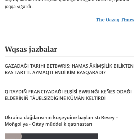
joqqa şığardı.
The Qazaq Times
Wqsas jazbalar
GAZADAĞI TARIHI BETBWRIS: HAMAS ÄKİMŞİLİK BILİKTEN
BAS TARTTI. AYMAQTI ENDİ KİM BASQARADI?
QITAYDIÑ FRANCIYADAĞI ELŞİSİ BWRINĞI KEÑES ODAĞI
ELDERİNİÑ TÄUELSİZDİGİNE KÜMÄN KELTİRDİ
Ukraina dağdarısınıñ küşeyuine baylanıstı Resey –
Moñgoliya - Qıtay müddelik qatınastarı