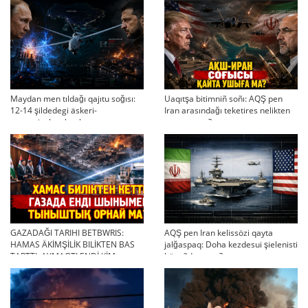
Maydan men tıldağı qajıtu soğısı:
Uaqıtşa bitimniñ soñı: AQŞ pen
12-14 şildedegi äskeri-
Iran arasındağı teketires nelikten
strategiyalıq ahual
qayta uşıqtı?
GAZADAĞI TARIHI BETBWRIS:
AQŞ pen Iran kelissözi qayta
HAMAS ÄKİMŞİLİK BILİKTEN BAS
jalğaspaq: Doha kezdesui şielenisti
TARTTI. AYMAQTI ENDİ KİM
bäseñdete me?
BASQARADI?