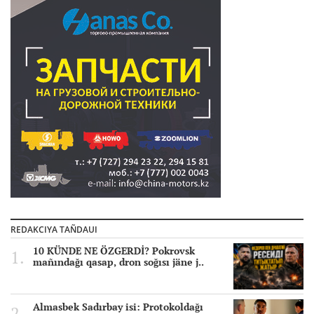
REDAKCIYA TAÑDAUI
10 KÜNDE NE ÖZGERDİ? Pokrovsk
mañındağı qasap, dron soğısı jäne j..
Almasbek Sadırbay isi: Protokoldağı