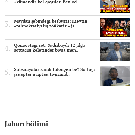
«kümändi» kol qoyular, Pavlod..
Maydan şebindegi betbwrıs: Kievtiñ
«tehnokratiyalıq töñkerisi» jä..
Qonaevtağı sot: Sadırbaydı 12 jılğa
sottağısı keletinder bwqa men..
Subsidiyalar zañdı tölengen be? Sottağı
jauaptar ayıptau twjırımd..
Jahan bölimi