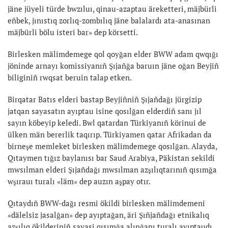
jäne jüyeli türde bwzıluı, qinau-azaptau äreketteri, mäjbürli
eñbek, jınıstıq zorlıq-zombılıq jäne balalardı ata-anasınan
mäjbürli bölu isteri bar» dep körsetti.
Birlesken mälimdemege qol qoyğan elder BWW adam qwqığı
jöninde arnayı komissiyanıñ Şıjañğa baruın jäne oğan Beyjiñ
biliginiñ rwqsat beruin talap etken.
Birqatar Batıs elderi bastap Beyjiñniñ Şıjañdağı jürgizip
jatqan sayasatın ayıptau isine qosılğan elderdiñ sanı jıl
sayın köbeyip keledi. Bwl qatardan Türkiyanıñ körinui de
ülken män bererlik taqırıp. Türkiyamen qatar Afrikadan da
birneşe memleket birlesken mälimdemege qosılğan. Alayda,
Qıtaymen tığız baylanısı bar Saud Arabiya, Päkistan sekildi
mwsılman elderi Şıjañdağı mwsılman azşılıqtarınıñ qısımğa
wşırauı turalı «läm» dep auzın aşpay otır.
Qıtaydıñ BWW-dağı resmi ökildi birlesken mälimdemeni
«dälelsiz jasalğan» dep ayıptağan, äri Şıñjañdağı etnikalıq
azşılıq ökilderiniñ sayasi qısımğa alınğanı turalı ayıptaudı