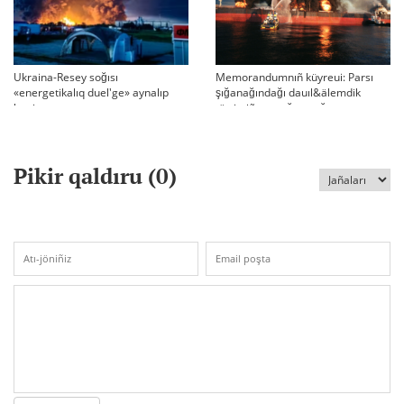
Ukraina-Resey soğısı
Memorandumnıñ küyreui: Parsı
«energetikalıq duel'ge» aynalıp
şığanağındağı dauıl&älemdik
ketti
tärtiptiñ sın sağatı soğıp twr
Pikir qaldıru (
0
)