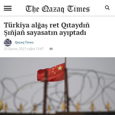
Türkiya alğaş ret Qıtaydıñ
Şıñjañ sayasatın ayıptadı
Qazaq Times
22 Qazan, 2021 sağat 13:47