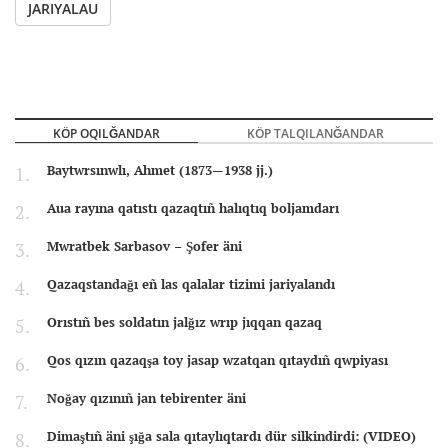
JARIYALAU
KÖP OQILĞANDAR
KÖP TALQILANĞANDAR
Baytwrsınwlı, Ahmet (1873—1938 jj.)
Aua rayına qatıstı qazaqtıñ halıqtıq boljamdarı
Mwratbek Sarbasov – Şofer äni
Qazaqstandağı eñ las qalalar tizimi jariyalandı
Orıstıñ bes soldatın jalğız wrıp jıqqan qazaq
Qos qızın qazaqşa toy jasap wzatqan qıtaydıñ qwpiyası
Noğay qızınıñ jan tebirenter äni
Dimaştıñ äni şığa sala qıtaylıqtardı dür silkindirdi: (VIDEO)