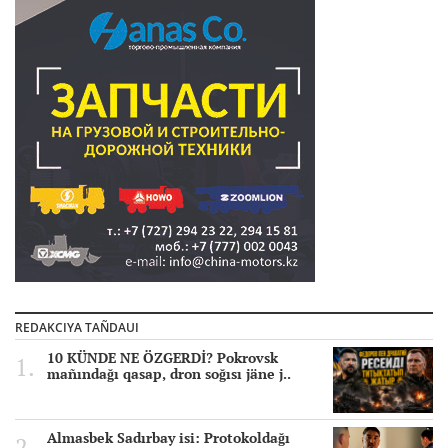
REDAKCIYA TAÑDAUI
10 KÜNDE NE ÖZGERDİ? Pokrovsk
mañındağı qasap, dron soğısı jäne j..
Almasbek Sadırbay isi: Protokoldağı