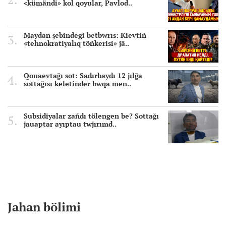
«kümändi» kol qoyular, Pavlod..
Maydan şebindegi betbwrıs: Kievtiñ
«tehnokratiyalıq töñkerisi» jä..
Qonaevtağı sot: Sadırbaydı 12 jılğa
sottağısı keletinder bwqa men..
Subsidiyalar zañdı tölengen be? Sottağı
jauaptar ayıptau twjırımd..
Jahan bölimi