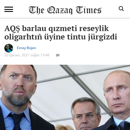
AQŞ barlau qızmeti reseylik
oligarhtıñ üyine tintu jürgizdi
Estay Bojan
20 Qazan, 2021 sağat 13:48