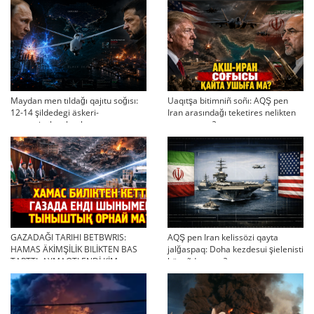
Maydan men tıldağı qajıtu soğısı:
Uaqıtşa bitimniñ soñı: AQŞ pen
12-14 şildedegi äskeri-
Iran arasındağı teketires nelikten
strategiyalıq ahual
qayta uşıqtı?
GAZADAĞI TARIHI BETBWRIS:
AQŞ pen Iran kelissözi qayta
HAMAS ÄKİMŞİLİK BILİKTEN BAS
jalğaspaq: Doha kezdesui şielenisti
TARTTI. AYMAQTI ENDİ KİM
bäseñdete me?
BASQARADI?