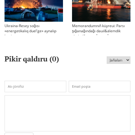
Ukraina-Resey soğısı
Memorandumnıñ küyreui: Parsı
«energetikalıq duel'ge» aynalıp
şığanağındağı dauıl&älemdik
ketti
tärtiptiñ sın sağatı soğıp twr
Pikir qaldıru (
0
)