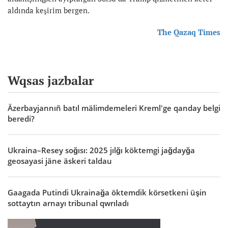
aldında keşirim bergen.
The Qazaq Times
Wqsas jazbalar
Äzerbayjannıñ batıl mälimdemeleri Kreml'ge qanday belgi
beredi?
Ukraina–Resey soğısı: 2025 jılğı köktemgi jağdayğa
geosayasi jäne äskeri taldau
Gaagada Putindi Ukrainağa öktemdik körsetkeni üşin
sottaytın arnayı tribunal qwrıladı