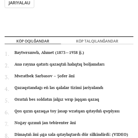
JARIYALAU
KÖP OQILĞANDAR
KÖP TALQILANĞANDAR
Baytwrsınwlı, Ahmet (1873—1938 jj.)
Aua rayına qatıstı qazaqtıñ halıqtıq boljamdarı
Mwratbek Sarbasov – Şofer äni
Qazaqstandağı eñ las qalalar tizimi jariyalandı
Orıstıñ bes soldatın jalğız wrıp jıqqan qazaq
Qos qızın qazaqşa toy jasap wzatqan qıtaydıñ qwpiyası
Noğay qızınıñ jan tebirenter äni
Dimaştıñ äni şığa sala qıtaylıqtardı dür silkindirdi: (VIDEO)