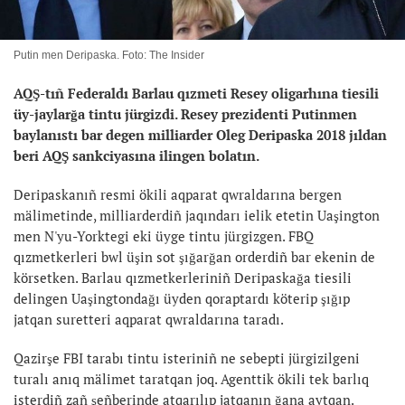
Putin men Deripaska. Foto: The Insider
AQŞ-tıñ Federaldı Barlau qızmeti Resey oligarhına tiesili
üy-jaylarğa tintu jürgizdi. Resey prezidenti Putinmen
baylanıstı bar degen milliarder Oleg Deripaska 2018 jıldan
beri AQŞ sankciyasına ilingen bolatın.
Deripaskanıñ resmi ökili aqparat qwraldarına bergen
mälimetinde, milliarderdiñ jaqındarı ielik etetin Uaşington
men N'yu-Yorktegi eki üyge tintu jürgizgen. FBQ
qızmetkerleri bwl üşin sot şığarğan orderdiñ bar ekenin de
körsetken. Barlau qızmetkerleriniñ Deripaskağa tiesili
delingen Uaşingtondağı üyden qoraptardı köterip şığıp
jatqan suretteri aqparat qwraldarına taradı.
Qazirşe FBI tarabı tintu isteriniñ ne sebepti jürgizilgeni
turalı anıq mälimet taratqan joq. Agenttik ökili tek barlıq
isterdiñ zañ şeñberinde atqarılıp jatqanın ğana aytqan.