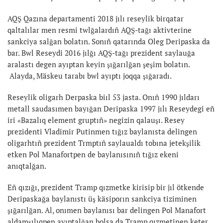
AQŞ Qazına departamenti 2018 jılı reseylik birqatar
qaltalılar men resmi twlğalardıñ AQŞ-tağı aktivterine
sankciya salğan bolatın. Sonıñ qatarında Oleg Deripaska da
bar. Bwl Reseydi 2016 jılğı AQŞ-tağı prezident saylauğa
aralastı degen ayıptan keyin şığarılğan şeşim bolatın.
Alayda, Mäskeu tarabı bwl ayıptı joqqa şığaradı.
Reseylik oligarh Derpaska biıl 53 jasta. Onıñ 1990 jıldarı
metall saudasımen bayığan Deripaska 1997 jılı Reseydegi eñ
iri «Bazalıq element gruptıñ» negizin qalauşı. Resey
prezidenti Vladimir Putinmen tığız baylanısta delingen
oligarhtıñ prezident Trmptıñ saylaualdı tobına jetekşilik
etken Pol Manafortpen de baylanısınıñ tığız ekeni
anıqtalğan.
Eñ qızığı, prezident Tramp qızmetke kirisip bir jıl ötkende
Deripaskağa baylanıstı üş käsiporın sankciya tiziminen
şığarılğan. Al, onımen baylanısı bar delingen Pol Manafort
aldamşılıqpen ayıptalğan bolsa da Tramp qızmetinen keter