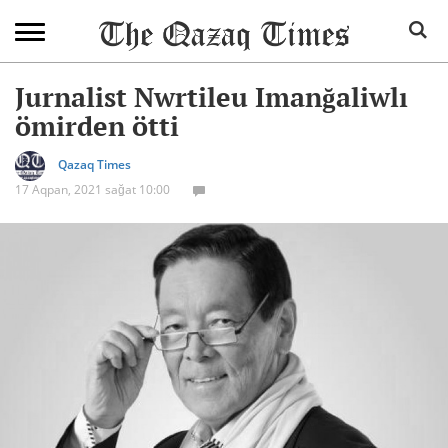
Jurnalist Nwrtileu Imanğaliwlı
ömirden ötti
Qazaq Times
17 Aqpan, 2021 sağat 10:00