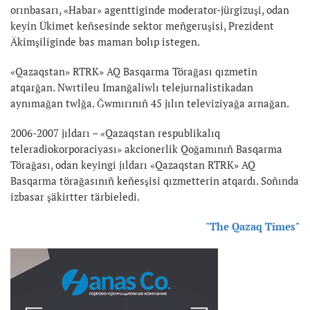
orınbasarı, «Habar» agenttiginde moderator-jürgizuşi, odan
keyin Ükimet keñsesinde sektor meñgeruşisi, Prezident
Äkimşiliginde bas maman bolıp istegen.
«Qazaqstan» RTRK» AQ Basqarma Törağası qızmetin
atqarğan. Nwrtileu Imanğaliwlı telejurnalistikadan
aynımağan twlğa. Ğwmırınıñ 45 jılın televiziyağa arnağan.
2006-2007 jıldarı – «Qazaqstan respublikalıq
teleradiokorporaciyası» akcionerlik Qoğamınıñ Basqarma
Törağası, odan keyingi jıldarı «Qazaqstan RTRK» AQ
Basqarma törağasınıñ keñesşisi qızmetterin atqardı. Soñında
izbasar şäkirtter tärbieledi.
"The Qazaq Times"