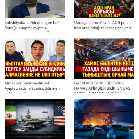
Subsidiyalar zañdı tölengen be?
Uaqıtşa bitimniñ soñı: AQŞ pen
Sottağı jauaptar ayıptau
Iran arasındağı teketires nelikten
twjırımdarın qayta qarauğa negiz
qayta uşıqtı?
bola ala ma?
Almasbek Sadırbaydıñ sotı.
GAZADAĞI TARIHI BETBWRIS:
Ayıptau aktisiniñ zañsızdığı men
HAMAS ÄKİMŞİLİK BILİKTEN BAS
qoldan ösirilgen milliondar
TARTTI. AYMAQTI ENDİ KİM
BASQARADI?