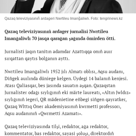
Qazaq televiziyasınıñ ardageri Nwrtileu Imanğaliwlı. Foto: tengrinews.kz
Qazaq televiziyasınıñ ardager jurnalisi Nwrtileu
Imanğaliwlı 70 jasqa qarağan şağında ömirden ötti.
Jurnalisti jaqın tanitın adamdar Azattıqqa onıñ auır
sırqattan qaytıs bolğanın ayttı.
Nwrtileu Imanğaliwlı 1952 jılı Almatı oblısı, Aqsu audanı,
Diñgek auılında düniege kelgen. Üydegi 14 balanıñ kenjesi.
Atası Qaliasqar, bes jasında sauatın aşqan. Qazaqstan
Jurnalister odağı sıylığınıñ eki märte laureatı, «Altın Jwldız»
sıylığınıñ iegeri, QR mädenietine eñbegi siñgen qayratker,
Qazaq Wlttıq Öner akademiyasınıñ kwrmetti professorı,
Aqsu audanınıñ «Qwrmetti Azamatı».
Qazaq televiziyasında tilşi, redaktor, ağa redaktor,
kommentator, bas redaktor, sayasi şoluşı, direktordıñ