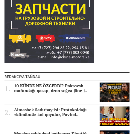
REDAKCIYA TAÑDAUI
10 KÜNDE NE ÖZGERDİ? Pokrovsk
mañındağı qasap, dron soğısı jäne j..
Almasbek Sadırbay isi: Protokoldağı
«kümändi» kol qoyular, Pavlod..
Maydan şebindegi betbwrıs: Kievtiñ