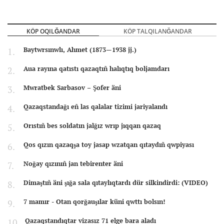
KÖP OQILĞANDAR
KÖP TALQILANĞANDAR
Baytwrsınwlı, Ahmet (1873—1938 jj.)
Aua rayına qatıstı qazaqtıñ halıqtıq boljamdarı
Mwratbek Sarbasov – Şofer äni
Qazaqstandağı eñ las qalalar tizimi jariyalandı
Orıstıñ bes soldatın jalğız wrıp jıqqan qazaq
Qos qızın qazaqşa toy jasap wzatqan qıtaydıñ qwpiyası
Noğay qızınıñ jan tebirenter äni
Dimaştıñ äni şığa sala qıtaylıqtardı dür silkindirdi: (VIDEO)
7 mamır - Otan qorğauşılar küni qwttı bolsın!
Qazaqstandıqtar vizasız 71 elge bara aladı