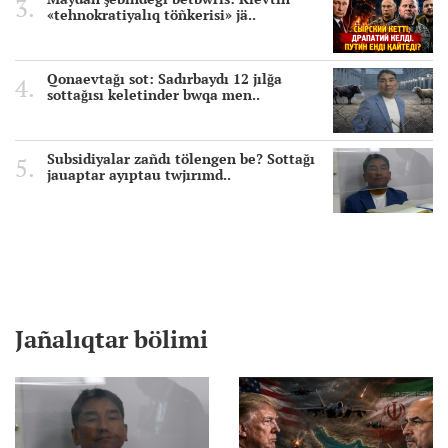
«tehnokratiyalıq töñkerisi» jä..
Qonaevtağı sot: Sadırbaydı 12 jılğa
sottağısı keletinder bwqa men..
Subsidiyalar zañdı tölengen be? Sottağı
jauaptar ayıptau twjırımd..
Jañalıqtar bölimi