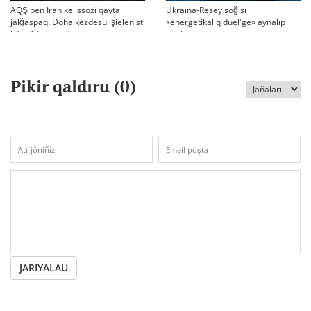
AQŞ pen Iran kelissözi qayta
Ukraina-Resey soğısı
jalğaspaq: Doha kezdesui şielenisti
«energetikalıq duel'ge» aynalıp
bäseñdete me?
ketti
Pikir qaldıru (
0
)
JARIYALAU