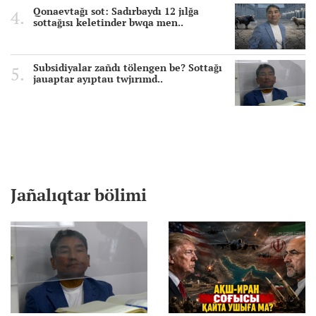
Qonaevtağı sot: Sadırbaydı 12 jılğa
sottağısı keletinder bwqa men..
Subsidiyalar zañdı tölengen be? Sottağı
jauaptar ayıptau twjırımd..
Jañalıqtar bölimi