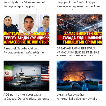
Subsidiyalar zañdı tölengen be?
Uaqıtşa bitimniñ soñı: AQŞ pen
Sottağı jauaptar ayıptau
Iran arasındağı teketires nelikten
twjırımdarın qayta qarauğa negiz
qayta uşıqtı?
bola ala ma?
Almasbek Sadırbaydıñ sotı.
GAZADAĞI TARIHI BETBWRIS:
Ayıptau aktisiniñ zañsızdığı men
HAMAS ÄKİMŞİLİK BILİKTEN BAS
qoldan ösirilgen milliondar
TARTTI. AYMAQTI ENDİ KİM
BASQARADI?
AQŞ pen Iran kelissözi qayta
Ukraina-Resey soğısı
jalğaspaq: Doha kezdesui şielenisti
«energetikalıq duel'ge» aynalıp
bäseñdete me?
ketti