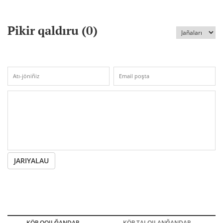
Pikir qaldıru (
0
)
JARIYALAU
KÖP OQILĞANDAR
KÖP TALQILANĞANDAR