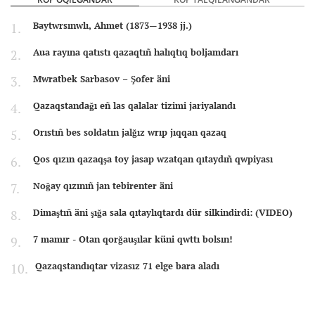
Baytwrsınwlı, Ahmet (1873—1938 jj.)
Aua rayına qatıstı qazaqtıñ halıqtıq boljamdarı
Mwratbek Sarbasov – Şofer äni
Qazaqstandağı eñ las qalalar tizimi jariyalandı
Orıstıñ bes soldatın jalğız wrıp jıqqan qazaq
Qos qızın qazaqşa toy jasap wzatqan qıtaydıñ qwpiyası
Noğay qızınıñ jan tebirenter äni
Dimaştıñ äni şığa sala qıtaylıqtardı dür silkindirdi: (VIDEO)
7 mamır - Otan qorğauşılar küni qwttı bolsın!
Qazaqstandıqtar vizasız 71 elge bara aladı