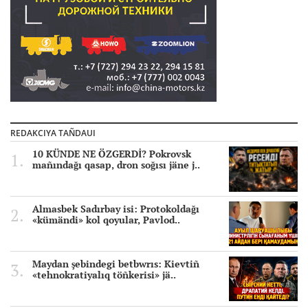
REDAKCIYA TAÑDAUI
10 KÜNDE NE ÖZGERDİ? Pokrovsk
mañındağı qasap, dron soğısı jäne j..
Almasbek Sadırbay isi: Protokoldağı
«kümändi» kol qoyular, Pavlod..
Maydan şebindegi betbwrıs: Kievtiñ
«tehnokratiyalıq töñkerisi» jä..