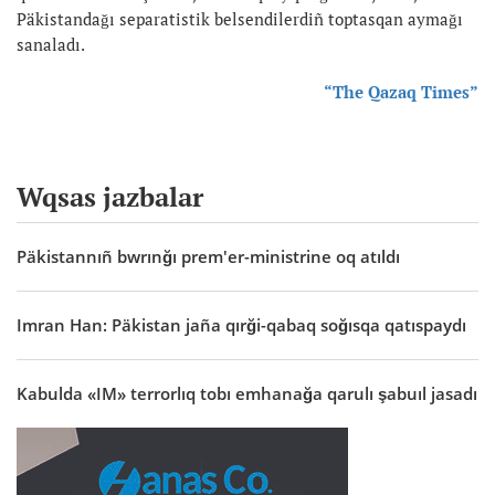
Päkistandağı separatistik belsendilerdiñ toptasqan aymağı
sanaladı.
“The Qazaq Times”
Wqsas jazbalar
Päkistannıñ bwrınğı prem'er-ministrine oq atıldı
Imran Han: Päkistan jaña qırği-qabaq soğısqa qatıspaydı
Kabulda «IM» terrorlıq tobı emhanağa qarulı şabuıl jasadı