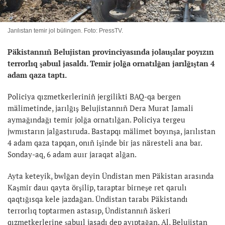
Jarılıstan temir jol bülingen. Foto: PressTV.
Päkistannıñ Belujistan provinciyasında jolauşılar poyızın
terrorlıq şabuıl jasaldı. Temir jolğa ornatılğan jarılğıştan 4
adam qaza taptı.
Policiya qızmetkerleriniñ jergilikti BAQ-qa bergen
mälimetinde, jarılğış Belujistannıñ Dera Murat Jamali
aymağındağı temir jolğa ornatılğan. Policiya tergeu
jwmıstarın jalğastıruda. Bastapqı mälimet boyınşa, jarılıstan
4 adam qaza tapqan, onıñ işinde bir jas näresteli ana bar.
Sonday-aq, 6 adam auır jaraqat alğan.
Ayta keteyik, bwlğan deyin Ündistan men Päkistan arasında
Kaşmir dauı qayta örşilip, taraptar birneşe ret qarulı
qaqtığısqa kele jazdağan. Ündistan tarabı Päkistandı
terrorlıq toptarmen astasıp, Ündistannıñ äskeri
qızmetkerlerine şabuıl jasadı dep ayıptağan. Al, Belujistan