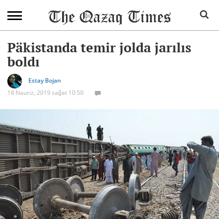
Päkistanda temir jolda jarılıs
boldı
Estay Bojan
18 Naurız, 2019 sağat 10:50