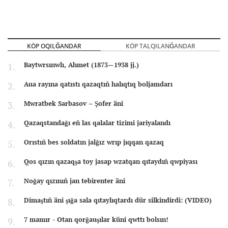
KÖP OQILĞANDAR
KÖP TALQILANĞANDAR
Baytwrsınwlı, Ahmet (1873—1938 jj.)
Aua rayına qatıstı qazaqtıñ halıqtıq boljamdarı
Mwratbek Sarbasov – Şofer äni
Qazaqstandağı eñ las qalalar tizimi jariyalandı
Orıstıñ bes soldatın jalğız wrıp jıqqan qazaq
Qos qızın qazaqşa toy jasap wzatqan qıtaydıñ qwpiyası
Noğay qızınıñ jan tebirenter äni
Dimaştıñ äni şığa sala qıtaylıqtardı dür silkindirdi: (VIDEO)
7 mamır - Otan qorğauşılar küni qwttı bolsın!