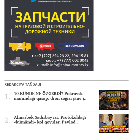
REDAKCIYA TAÑDAUI
10 KÜNDE NE ÖZGERDİ? Pokrovsk
mañındağı qasap, dron soğısı jäne j..
Almasbek Sadırbay isi: Protokoldağı
«kümändi» kol qoyular, Pavlod..