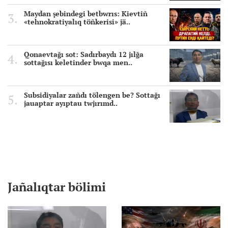
Maydan şebindegi betbwrıs: Kievtiñ
«tehnokratiyalıq töñkerisi» jä..
Qonaevtağı sot: Sadırbaydı 12 jılğa
sottağısı keletinder bwqa men..
Subsidiyalar zañdı tölengen be? Sottağı
jauaptar ayıptau twjırımd..
Jañalıqtar bölimi