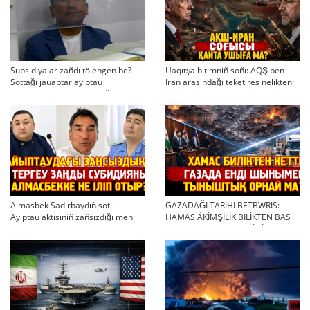
Subsidiyalar zañdı tölengen be?
Uaqıtşa bitimniñ soñı: AQŞ pen
Sottağı jauaptar ayıptau
Iran arasındağı teketires nelikten
twjırımdarın qayta qarauğa negiz
qayta uşıqtı?
bola ala ma?
Almasbek Sadırbaydıñ sotı.
GAZADAĞI TARIHI BETBWRIS:
Ayıptau aktisiniñ zañsızdığı men
HAMAS ÄKİMŞİLİK BILİKTEN BAS
qoldan ösirilgen milliondar
TARTTI. AYMAQTI ENDİ KİM
BASQARADI?