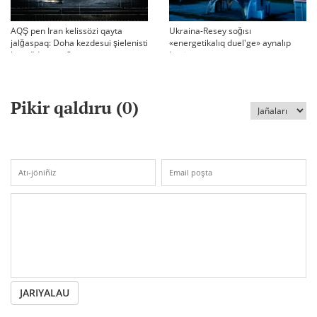
AQŞ pen Iran kelissözi qayta
Ukraina-Resey soğısı
jalğaspaq: Doha kezdesui şielenisti
«energetikalıq duel'ge» aynalıp
bäseñdete me?
ketti
Pikir qaldıru (
0
)
JARIYALAU