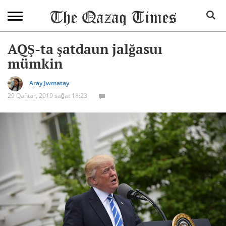
AQŞ-ta şatdaun jalğasuı
mümkin
Aray Jwmatay
29 Qañtar, 2019 sağat 18:23