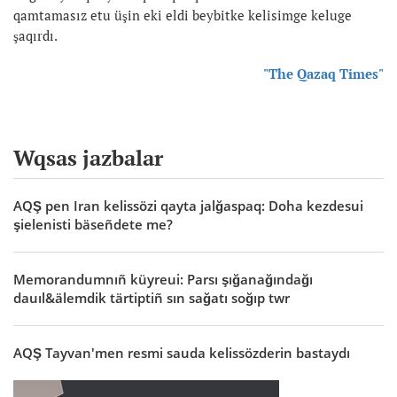
qamtamasız etu üşin eki eldi beybitke kelisimge keluge
şaqırdı.
"The Qazaq Times"
Wqsas jazbalar
AQŞ pen Iran kelissözi qayta jalğaspaq: Doha kezdesui
şielenisti bäseñdete me?
Memorandumnıñ küyreui: Parsı şığanağındağı
dauıl&älemdik tärtiptiñ sın sağatı soğıp twr
AQŞ Tayvan'men resmi sauda kelissözderin bastaydı