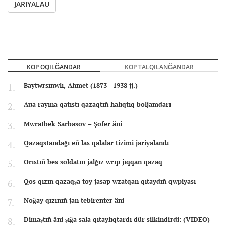
JARIYALAU
KÖP OQILĞANDAR
KÖP TALQILANĞANDAR
Baytwrsınwlı, Ahmet (1873—1938 jj.)
Aua rayına qatıstı qazaqtıñ halıqtıq boljamdarı
Mwratbek Sarbasov – Şofer äni
Qazaqstandağı eñ las qalalar tizimi jariyalandı
Orıstıñ bes soldatın jalğız wrıp jıqqan qazaq
Qos qızın qazaqşa toy jasap wzatqan qıtaydıñ qwpiyası
Noğay qızınıñ jan tebirenter äni
Dimaştıñ äni şığa sala qıtaylıqtardı dür silkindirdi: (VIDEO)