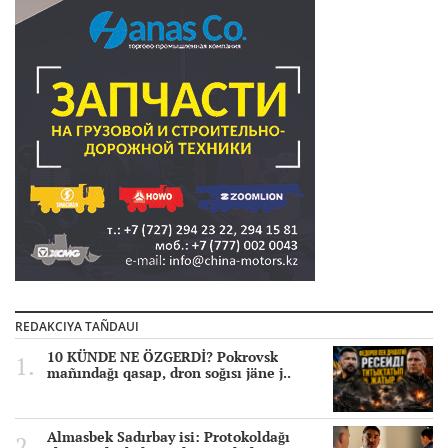
REDAKCIYA TAÑDAUI
10 KÜNDE NE ÖZGERDİ? Pokrovsk
mañındağı qasap, dron soğısı jäne j..
Almasbek Sadırbay isi: Protokoldağı