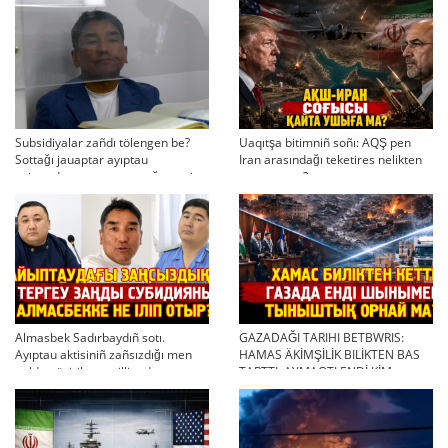
Subsidiyalar zañdı tölengen be?
Uaqıtşa bitimniñ soñı: AQŞ pen
Sottağı jauaptar ayıptau
Iran arasındağı teketires nelikten
twjırımdarın qayta qarauğa negiz
qayta uşıqtı?
bola ala ma?
Almasbek Sadırbaydıñ sotı.
GAZADAĞI TARIHI BETBWRIS:
Ayıptau aktisiniñ zañsızdığı men
HAMAS ÄKİMŞİLİK BILİKTEN BAS
qoldan ösirilgen milliondar
TARTTI. AYMAQTI ENDİ KİM
BASQARADI?