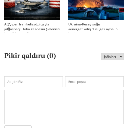
AQŞ pen Iran kelissözi qayta
Ukraina-Resey soğısı
jalğaspaq: Doha kezdesui şielenisti
«energetikalıq duel'ge» aynalıp
bäseñdete me?
ketti
Pikir qaldıru (
0
)