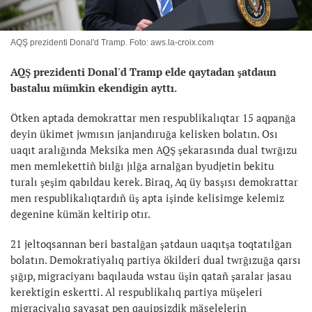
AQŞ prezidenti Donal'd Tramp. Foto: aws.la-croix.com
AQŞ prezidenti Donal'd Tramp elde qaytadan şatdaun
bastaluı mümkin ekendigin ayttı.
Ötken aptada demokrattar men respublikalıqtar 15 aqpanğa
deyin ükimet jwmısın janjandıruğa kelisken bolatın. Osı
uaqıt aralığında Meksika men AQŞ şekarasında dual twrğızu
men memlekettiñ biılğı jılğa arnalğan byudjetin bekitu
turalı şeşim qabıldau kerek. Biraq, Aq üy basşısı demokrattar
men respublikalıqtardıñ üş apta işinde kelisimge kelemiz
degenine kümän keltirip otır.
21 jeltoqsannan beri bastalğan şatdaun uaqıtşa toqtatılğan
bolatın. Demokratiyalıq partiya ökilderi dual twrğızuğa qarsı
şığıp, migraciyanı baqılauda wstau üşin qatañ şaralar jasau
kerektigin eskertti. Al respublikalıq partiya müşeleri
migraciyalıq sayasat pen qauipsizdik mäselelerin