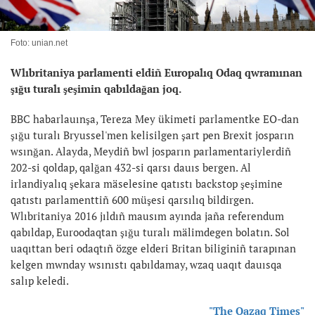
Foto: unian.net
Wlıbritaniya parlamenti eldiñ Europalıq Odaq qwramınan
şığu turalı şeşimin qabıldağan joq.
BBC habarlauınşa, Tereza Mey ükimeti parlamentke EO-dan
şığu turalı Bryussel'men kelisilgen şart pen Brexit josparın
wsınğan. Alayda, Meydiñ bwl josparın parlamentariylerdiñ
202-si qoldap, qalğan 432-si qarsı dauıs bergen. Al
irlandiyalıq şekara mäselesine qatıstı backstop şeşimine
qatıstı parlamenttiñ 600 müşesi qarsılıq bildirgen.
Wlıbritaniya 2016 jıldıñ mausım ayında jaña referendum
qabıldap, Euroodaqtan şığu turalı mälimdegen bolatın. Sol
uaqıttan beri odaqtıñ özge elderi Britan biliginiñ tarapınan
kelgen mwnday wsınıstı qabıldamay, wzaq uaqıt dauısqa
salıp keledi.
"The Qazaq Times"