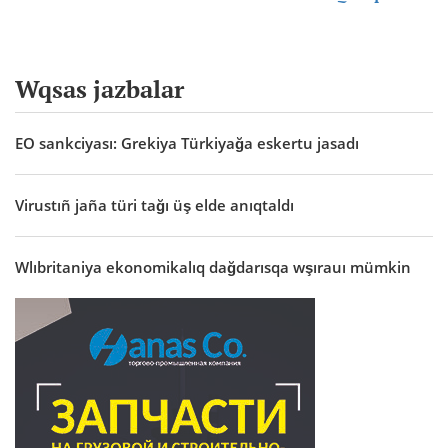
Wqsas jazbalar
EO sankciyası: Grekiya Türkiyağa eskertu jasadı
Virustıñ jaña türi tağı üş elde anıqtaldı
Wlıbritaniya ekonomikalıq dağdarısqa wşırauı mümkin