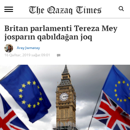
Britan parlamenti Tereza Mey
josparın qabıldağan joq
Aray Jwmatay
16 Qañtar, 2019 sağat 09:01