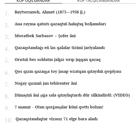
KÖP OQILĞANDAR
KÖP TALQILANĞANDAR
Baytwrsınwlı, Ahmet (1873—1938 jj.)
Aua rayına qatıstı qazaqtıñ halıqtıq boljamdarı
Mwratbek Sarbasov – Şofer äni
Qazaqstandağı eñ las qalalar tizimi jariyalandı
Orıstıñ bes soldatın jalğız wrıp jıqqan qazaq
Qos qızın qazaqşa toy jasap wzatqan qıtaydıñ qwpiyası
Noğay qızınıñ jan tebirenter äni
Dimaştıñ äni şığa sala qıtaylıqtardı dür silkindirdi: (VIDEO)
7 mamır - Otan qorğauşılar küni qwttı bolsın!
Qazaqstandıqtar vizasız 71 elge bara aladı