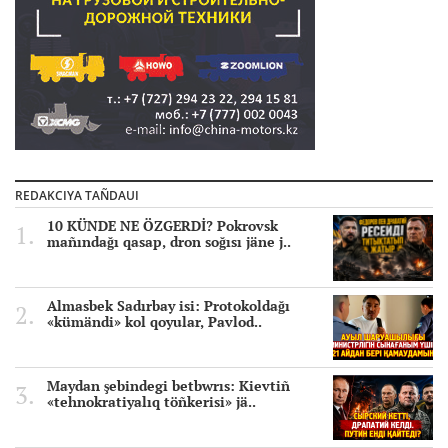
REDAKCIYA TAÑDAUI
10 KÜNDE NE ÖZGERDİ? Pokrovsk
mañındağı qasap, dron soğısı jäne j..
Almasbek Sadırbay isi: Protokoldağı
«kümändi» kol qoyular, Pavlod..
Maydan şebindegi betbwrıs: Kievtiñ
«tehnokratiyalıq töñkerisi» jä..