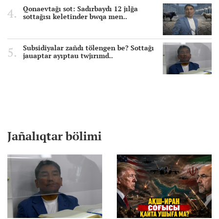
Qonaevtağı sot: Sadırbaydı 12 jılğa
sottağısı keletinder bwqa men..
Subsidiyalar zañdı tölengen be? Sottağı
jauaptar ayıptau twjırımd..
Jañalıqtar bölimi