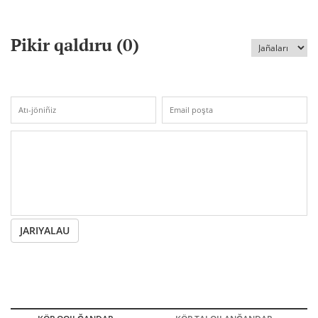
Pikir qaldıru (
0
)
JARIYALAU