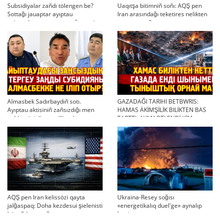
Subsidiyalar zañdı tölengen be?
Uaqıtşa bitimniñ soñı: AQŞ pen
Sottağı jauaptar ayıptau
Iran arasındağı teketires nelikten
twjırımdarın qayta qarauğa negiz
qayta uşıqtı?
bola ala ma?
Almasbek Sadırbaydıñ sotı.
GAZADAĞI TARIHI BETBWRIS:
Ayıptau aktisiniñ zañsızdığı men
HAMAS ÄKİMŞİLİK BILİKTEN BAS
qoldan ösirilgen milliondar
TARTTI. AYMAQTI ENDİ KİM
BASQARADI?
AQŞ pen Iran kelissözi qayta
Ukraina-Resey soğısı
jalğaspaq: Doha kezdesui şielenisti
«energetikalıq duel'ge» aynalıp
bäseñdete me?
ketti