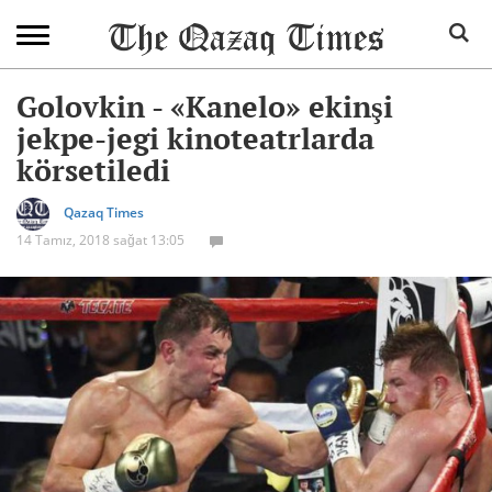
Golovkin - «Kanelo» ekinşi
jekpe-jegi kinoteatrlarda
körsetiledi
Qazaq Times
14 Tamız, 2018 sağat 13:05