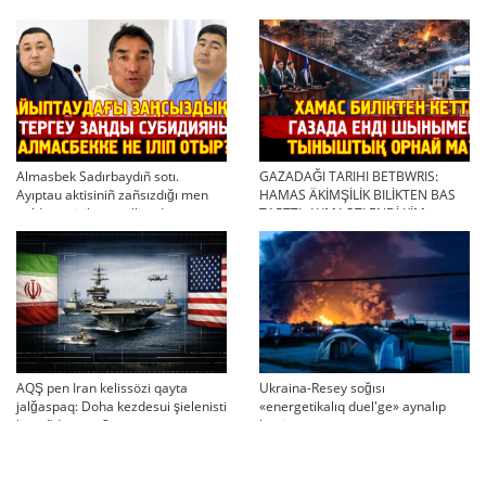
twjırımdarın qayta qarauğa negiz
qayta uşıqtı?
bola ala ma?
Almasbek Sadırbaydıñ sotı.
GAZADAĞI TARIHI BETBWRIS:
Ayıptau aktisiniñ zañsızdığı men
HAMAS ÄKİMŞİLİK BILİKTEN BAS
qoldan ösirilgen milliondar
TARTTI. AYMAQTI ENDİ KİM
BASQARADI?
AQŞ pen Iran kelissözi qayta
Ukraina-Resey soğısı
jalğaspaq: Doha kezdesui şielenisti
«energetikalıq duel'ge» aynalıp
bäseñdete me?
ketti