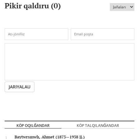
Pikir qaldıru (
0
)
JARIYALAU
KÖP OQILĞANDAR
KÖP TALQILANĞANDAR
Baytwrsınwlı, Ahmet (1873—1938 jj.)