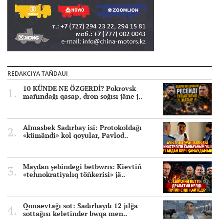
REDAKCIYA TAÑDAUI
10 KÜNDE NE ÖZGERDİ? Pokrovsk
mañındağı qasap, dron soğısı jäne j..
Almasbek Sadırbay isi: Protokoldağı
«kümändi» kol qoyular, Pavlod..
Maydan şebindegi betbwrıs: Kievtiñ
«tehnokratiyalıq töñkerisi» jä..
Qonaevtağı sot: Sadırbaydı 12 jılğa
sottağısı keletinder bwqa men..