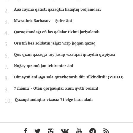
Aua rayına qatıstı qazaqtıñ halıqtıq boljamdarı
Mwratbek Sarbasov – Şofer äni
Qazaqstandağı eñ las qalalar tizimi jariyalandı
Orıstıñ bes soldatın jalğız wrıp jıqqan qazaq
Qos qızın qazaqşa toy jasap wzatqan qıtaydıñ qwpiyası
Noğay qızınıñ jan tebirenter äni
Dimaştıñ äni şığa sala qıtaylıqtardı dür silkindirdi: (VIDEO)
7 mamır - Otan qorğauşılar küni qwttı bolsın!
Qazaqstandıqtar vizasız 71 elge bara aladı