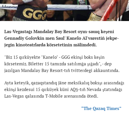
Las-Vegastağı Mandalay Bay Resort oyın-sauıq keşeni
Gennadiy Golovkin men Saul' Kanelo Al'varestiñ jekpe-
jegin kinoteatrlarda körsetetinin mälimdedi.
"Biz 15 qırküyekte "Kanelo" - GGG ekinşi boks keşin
körsetemiz. Biletter 15 tamızda satılımğa şığadı", - dep
jazılğan Mandalay Bay Resort-tıñ tvitterdegi akkauntında.
Ayta keteyik, qazaqstandıq jäne meksikalıq boksşı arasındağı
ekinşi kezdesui 15 qırküyek küni AQŞ-tıñ Nevada ştatındağı
Las-Vegas qalasında T-Mobile arenasında ötedi.
“The Qazaq Times”