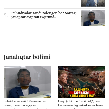
Subsidiyalar zañdı tölengen be? Sottağı
jauaptar ayıptau twjırımd..
Jañalıqtar bölimi
Subsidiyalar zañdı tölengen be?
Uaqıtşa bitimniñ soñı: AQŞ pen
Sottağı jauaptar ayıptau
Iran arasındağı teketires nelikten