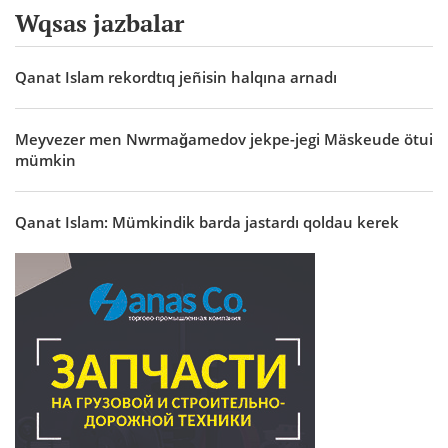
Wqsas jazbalar
Qanat Islam rekordtıq jeñisin halqına arnadı
Meyvezer men Nwrmağamedov jekpe-jegi Mäskeude ötui
mümkin
Qanat Islam: Mümkindik barda jastardı qoldau kerek