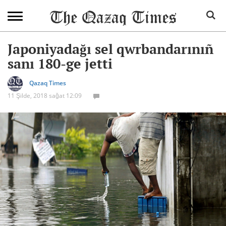
Japoniyadağı sel qwrbandarınıñ
sanı 180-ge jetti
Qazaq Times
11 Şilde, 2018 sağat 12:09