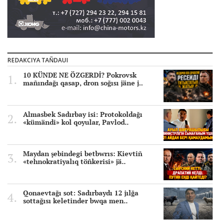
REDAKCIYA TAÑDAUI
10 KÜNDE NE ÖZGERDİ? Pokrovsk
mañındağı qasap, dron soğısı jäne j..
Almasbek Sadırbay isi: Protokoldağı
«kümändi» kol qoyular, Pavlod..
Maydan şebindegi betbwrıs: Kievtiñ
«tehnokratiyalıq töñkerisi» jä..
Qonaevtağı sot: Sadırbaydı 12 jılğa
sottağısı keletinder bwqa men..