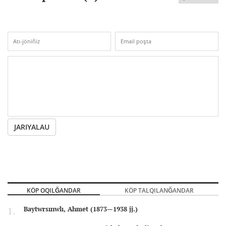
JARIYALAU
KÖP OQILĞANDAR
KÖP TALQILANĞANDAR
Baytwrsınwlı, Ahmet (1873—1938 jj.)