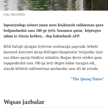
Foto: REUTERS
Japoniyadağı nömer jauın men köşkinniñ saldarınan qaza
bolğandardıñ sanı 180-ge jetti. Sonımen qatar, köptegen
adam iz-tüzsiz ketken, - dep habarlaydı AFP.
Bilik halıqtı qirağan üylerine oralmauğa şaqıruda. Sebebi
jauınnıñ äserinen qirap-bülingen baspanalar twrğındar üşin
asa ülken qauip töndirui mümkin. Bwğan deyin selden qaza
tapqandardıñ sanı 100-ğa jetti degen habar tarağan edi,
alayda biliktiñ mälimetinşe qwrbandar sanı äli de artuda.
“The Qazaq Times”
Wqsas jazbalar