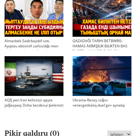
Almasbek Sadırbaydıñ sotı.
GAZADAĞI TARIHI BETBWRIS:
Ayıptau aktisiniñ zañsızdığı men
HAMAS ÄKİMŞİLİK BILİKTEN BAS
qoldan ösirilgen milliondar
TARTTI. AYMAQTI ENDİ KİM
BASQARADI?
AQŞ pen Iran kelissözi qayta
Ukraina-Resey soğısı
jalğaspaq: Doha kezdesui şielenisti
«energetikalıq duel'ge» aynalıp
bäseñdete me?
ketti
Pikir qaldıru (
0
)