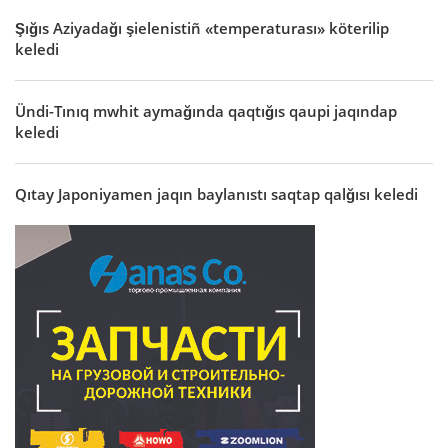
Şığıs Aziyadağı şielenistiñ «temperaturası» köterilip
keledi
Ündi-Tınıq mwhit aymağında qaqtığıs qaupi jaqındap
keledi
Qıtay Japoniyamen jaqın baylanıstı saqtap qalğısı keledi