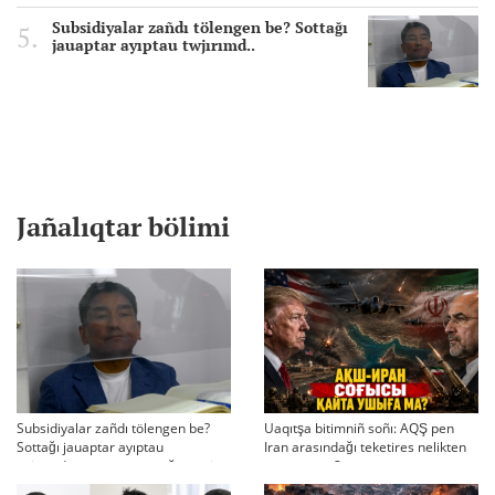
Subsidiyalar zañdı tölengen be? Sottağı
jauaptar ayıptau twjırımd..
Jañalıqtar bölimi
Subsidiyalar zañdı tölengen be?
Uaqıtşa bitimniñ soñı: AQŞ pen
Sottağı jauaptar ayıptau
Iran arasındağı teketires nelikten
twjırımdarın qayta qarauğa negiz
qayta uşıqtı?
bola ala ma?