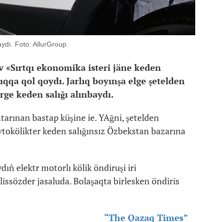
aydı. Foto: AllurGroup.
v «Sırtqı ekonomika isteri jäne keden
ıqqa qol qoydı. Jarlıq boyınşa elge şetelden
erge keden salığı alınbaydı.
tarınan bastap küşine ie. YAğni, şetelden
avtokölikter keden salığınsız Özbekstan bazarına
ıñ elektr motorlı kölik öndiruşi iri
ssözder jasaluda. Bolaşaqta birlesken öndiris
“The Qazaq Times”