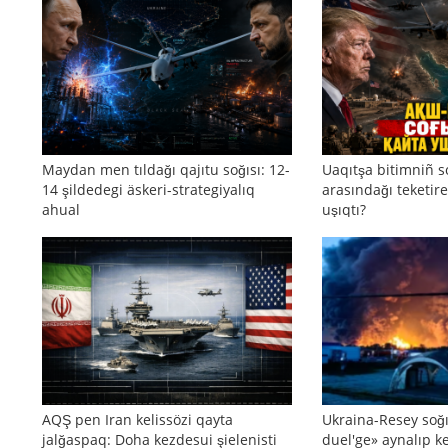
Maydan men tıldağı qajıtu soğısı: 12-
Uaqıtşa bitimniñ s
14 şildedegi äskeri-strategiyalıq
arasındağı teketire
ahual
uşıqtı?
AQŞ pen Iran kelissözi qayta
Ukraina-Resey soğı
jalğaspaq: Doha kezdesui şielenisti
duel'ge» aynalıp ke