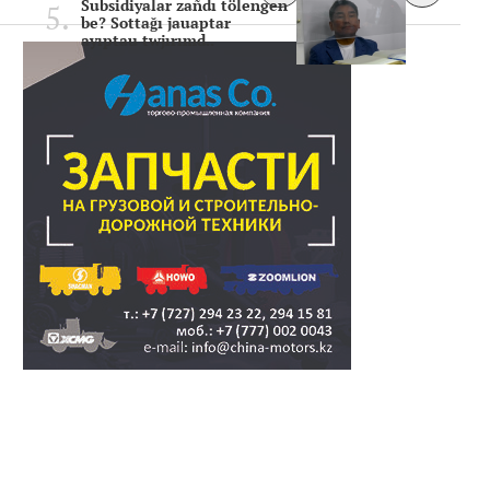
Subsidiyalar zañdı tölengen
be? Sottağı jauaptar
ayıptau twjırımd..