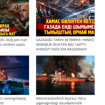
oñı: AQŞ pen Iran
GAZADAĞI TARIHI BETBWRIS: HAMAS
s nelikten qayta
ÄKİMŞİLİK BILİKTEN BAS TARTTI.
AYMAQTI ENDİ KİM BASQARADI?
sı «energetikalıq
Memorandumnıñ küyreui: Parsı
tti
şığanağındağı dauıl&älemdik