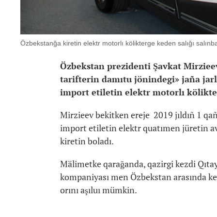
Özbekstanğa kiretin elektr motorlı kölikterge keden salığı salınb
Özbekstan prezidenti Şavkat Mirziee
tarifterin damıtu jönindegi» jaña jarl
import etiletin elektr motorlı kölikt
Mirzieev bekitken ereje 2019 jıldıñ 1 qañ
import etiletin elektr quatımen jüretin 
kiretin boladı.
Mälimetke qarağanda, qazirgi kezdi Qıtayd
kompaniyası men Özbekstan arasında keli
orını aşıluı mümkin.