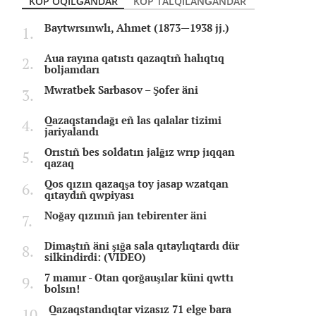
KÖP OQILĞANDAR
KÖP TALQILANĞANDAR
Baytwrsınwlı, Ahmet (1873—1938 jj.)
Aua rayına qatıstı qazaqtıñ halıqtıq
boljamdarı
Mwratbek Sarbasov – Şofer äni
Qazaqstandağı eñ las qalalar tizimi
jariyalandı
Orıstıñ bes soldatın jalğız wrıp jıqqan
qazaq
Qos qızın qazaqşa toy jasap wzatqan
qıtaydıñ qwpiyası
Noğay qızınıñ jan tebirenter äni
Dimaştıñ äni şığa sala qıtaylıqtardı dür
silkindirdi: (VIDEO)
7 mamır - Otan qorğauşılar küni qwttı
bolsın!
Qazaqstandıqtar vizasız 71 elge bara