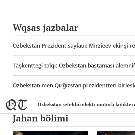
Wqsas jazbalar
Özbekstan Prezident saylauı: Mirzieev ekinşi re
Täşkenttegi talqı: Özbekstan bastaması älemni
Özbekstan men Qırğızstan prezidentteri birle
Özbekstan şeteldiñ elektr motorlı kölikter
Jahan bölimi