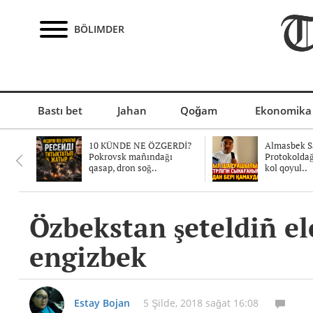
BÖLIMDER
Bastı bet
Jahan
Qoğam
Ekonomika
10 KÜNDE NE ÖZGERDİ?
Almasbek Sa
Pokrovsk mañındağı
Protokolda
qasap, dron soğ..
kol qoyul..
Özbekstan şeteldiñ el
engizbek
Estay Bojan
5 Şilde, 2018 sağat 16:08