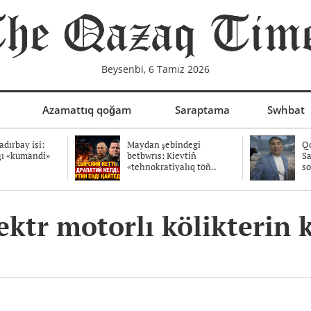
Beysenbi, 6 Tamız 2026
Azamattıq qoğam
Saraptama
Swhbat
dırbay isi:
Maydan şebindegi
Qo
ğı «kümändi»
betbwrıs: Kievtiñ
Sa
«tehnokratiyalıq töñ..
so
ektr motorlı kölikterin 