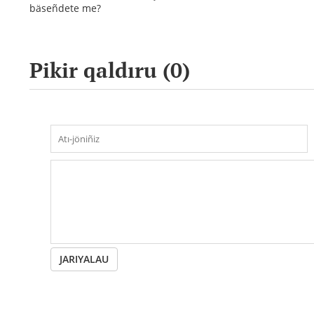
bäseñdete me?
Pikir qaldıru (
0
)
JARIYALAU