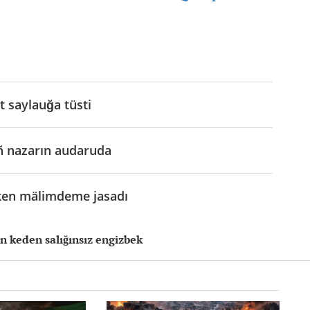
t saylauğa tüsti
ñ nazarın audaruda
sken mälimdeme jasadı
in keden salığınsız engizbek