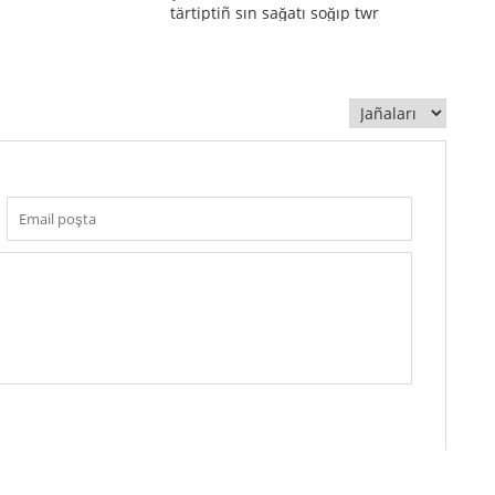
tärtiptiñ sın sağatı soğıp twr