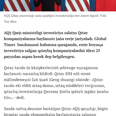
AQŞ Qıtay arasındağı sada qaqtığısı investorlarğa keri äserin tigizdi. Foto:
The Wire.
AQŞ Qarjı ministrligi investiciya salatın Qıtay
kompaniyalarına baylanıstı jaña ereje jariyaladı. Global
Times basılımınıñ habarına qarağanda, ereje boyınşa
investiciya salğan qıtaylıq kompaniyalardıñ ülesi 25
payızdan aspau kerek dep belgilengen.
Qıtay tarabı öz käsipkerleriniñ şekteuge wşırağanına
baylanıstı narazılıq bildirdi. Qıtay SİM-niñ resmi
mälimdemeşisi Gıñ Şuañ (Geng shuang) sözinde: «Qıtay
tarabı eki eldiñ ortaq damuı, ortaq müddeleri twrğısınan,
qıtaylıq investorlarğa Qwrama Ştatta qolaylı jağday jasaluı
tiis», – dedi.
Sauda-sattıq dauınan bastalğan Qıtay-AQŞ qayşılığı, bügin
birqatar sauda-ekonomikalıq baylanıstarğa salqının