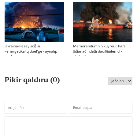
BASQARADI?
Ukraina-Resey soğısı
Memorandumnıñ küyreui: Parsı
«energetikalıq duel'ge» aynalıp
şığanağındağı dauıl&älemdik
ketti
tärtiptiñ sın sağatı soğıp twr
Pikir qaldıru (
0
)