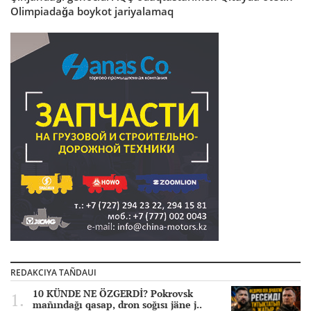
Olimpiadağa boykot jariyalamaq
REDAKCIYA TAÑDAUI
10 KÜNDE NE ÖZGERDİ? Pokrovsk
mañındağı qasap, dron soğısı jäne j..