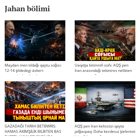
Jahan bölimi
Maydan men tıldağı qajıtu soğısı:
Uaqıtşa bitimniñ soñı: AQŞ pen
12-14 şildedegi äskeri-
Iran arasındağı teketires nelikten
strategiyalıq ahual
qayta uşıqtı?
GAZADAĞI TARIHI BETBWRIS:
AQŞ pen Iran kelissözi qayta
HAMAS ÄKİMŞİLİK BILİKTEN BAS
jalğaspaq: Doha kezdesui şielenisti
TARTTI. AYMAQTI ENDİ KİM
bäseñdete me?