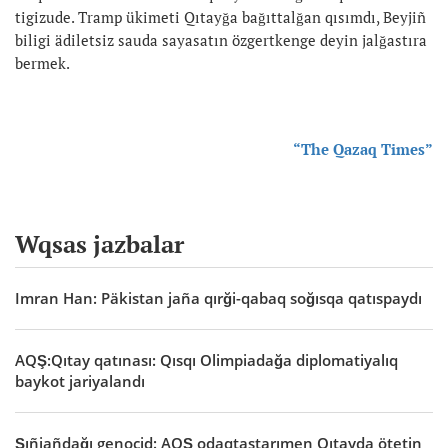
tigizude. Tramp ükimeti Qıtayğa bağıttalğan qısımdı, Beyjiñ
biligi ädiletsiz sauda sayasatın özgertkenge deyin jalğastıra
bermek.
“The Qazaq Times”
Wqsas jazbalar
Imran Han: Päkistan jaña qırği-qabaq soğısqa qatıspaydı
AQŞ:Qıtay qatınası: Qısqı Olimpiadağa diplomatiyalıq
baykot jariyalandı
Şıñjañdağı genocid: AQŞ odaqtastarımen Qıtayda ötetin