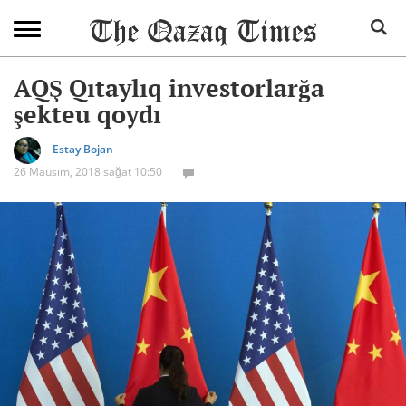
AQŞ Qıtaylıq investorlarğa
şekteu qoydı
Estay Bojan
26 Mausım, 2018 sağat 10:50