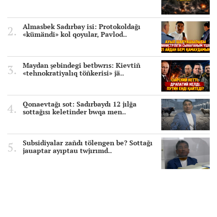
Almasbek Sadırbay isi: Protokoldağı
«kümändi» kol qoyular, Pavlod..
Maydan şebindegi betbwrıs: Kievtiñ
«tehnokratiyalıq töñkerisi» jä..
Qonaevtağı sot: Sadırbaydı 12 jılğa
sottağısı keletinder bwqa men..
Subsidiyalar zañdı tölengen be? Sottağı
jauaptar ayıptau twjırımd..