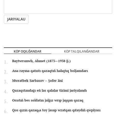
JARIYALAU
KÖP OQILĞANDAR
KÖP TALQILANĞANDAR
Baytwrsınwlı, Ahmet (1873—1938 jj.)
Aua rayına qatıstı qazaqtıñ halıqtıq boljamdarı
Mwratbek Sarbasov – Şofer äni
Qazaqstandağı eñ las qalalar tizimi jariyalandı
Orıstıñ bes soldatın jalğız wrıp jıqqan qazaq
Qos qızın qazaqşa toy jasap wzatqan qıtaydıñ qwpiyası