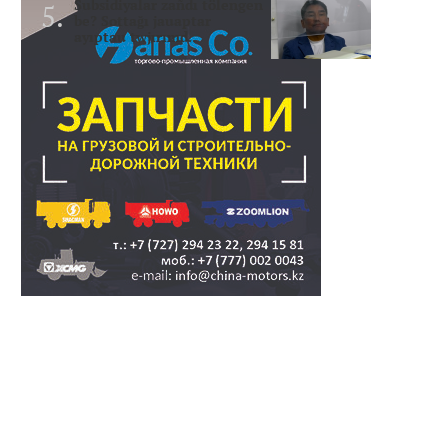
Subsidiyalar zañdı tölengen
be? Sottağı jauaptar
ayıptau twjırımd..