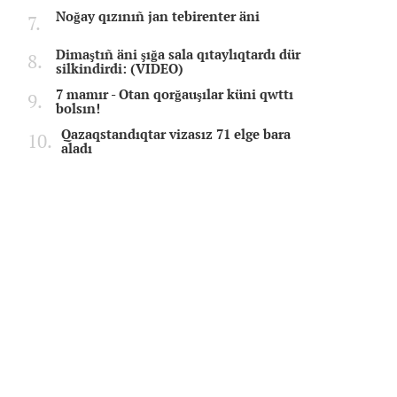
Noğay qızınıñ jan tebirenter äni
Dimaştıñ äni şığa sala qıtaylıqtardı dür
silkindirdi: (VIDEO)
7 mamır - Otan qorğauşılar küni qwttı
bolsın!
Qazaqstandıqtar vizasız 71 elge bara
aladı