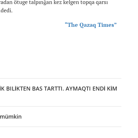
karadan ötuge talpınğan kez kelgen topqa qarsı
dedi.
“The Qazaq Times”
K BILİKTEN BAS TARTTI. AYMAQTI ENDİ KİM
i mümkin