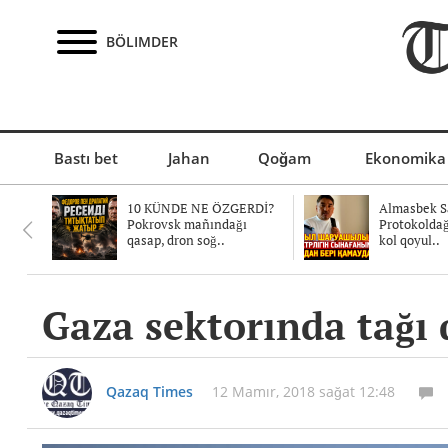
BÖLIMDER
Bastı bet
Jahan
Qoğam
Ekonomika
10 KÜNDE NE ÖZGERDİ?
Almasbek Sa
Pokrovsk mañındağı
Protokolda
qasap, dron soğ..
kol qoyul..
Gaza sektorında tağı 
Qazaq Times
12 Mamır, 2018 sağat 12:48