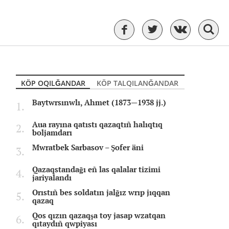
KÖP OQILĞANDAR
KÖP TALQILANĞANDAR
Baytwrsınwlı, Ahmet (1873—1938 jj.)
Aua rayına qatıstı qazaqtıñ halıqtıq
boljamdarı
Mwratbek Sarbasov – Şofer äni
Qazaqstandağı eñ las qalalar tizimi
jariyalandı
Orıstıñ bes soldatın jalğız wrıp jıqqan
qazaq
Qos qızın qazaqşa toy jasap wzatqan
qıtaydıñ qwpiyası