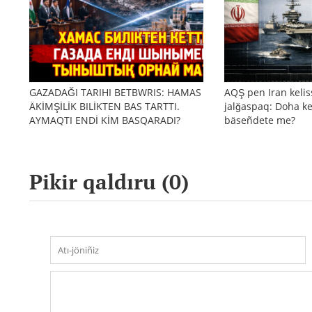
GAZADAĞI TARIHI BETBWRIS: HAMAS
AQŞ pen Iran kelis
ÄKİMŞİLİK BILİKTEN BAS TARTTI.
jalğaspaq: Doha ke
AYMAQTI ENDİ KİM BASQARADI?
bäseñdete me?
Pikir qaldıru (
0
)