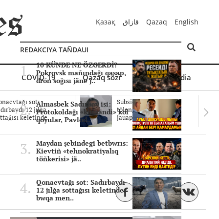
Қазақ
قازاق
Qazaq
English
REDAKCIYA TAÑDAUI
10 KÜNDE NE ÖZGERDİ?
Pokrovsk mañındağı qasap,
COVID-19
Qazaq sözi
Mul'timedia
dron soğısı jäne j..
naevtağı sot:
Subsidiyalar zañdı
Almasbek Sadırbay isi:
dırbaydı 12 jılğa
tölengen be? Sottağı
Protokoldağı «kümändi» kol
ttağısı keletinde..
jauaptar ayıpta..
qoyular, Pavlod..
Maydan şebindegi betbwrıs:
Kievtiñ «tehnokratiyalıq
töñkerisi» jä..
Qonaevtağı sot: Sadırbaydı
12 jılğa sottağısı keletinder
bwqa men..