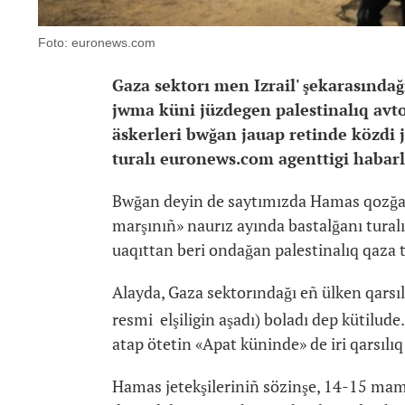
Foto: euronews.com
Gaza sektorı men Izrail' şekarasındağı
jwma küni jüzdegen palestinalıq avtom
äskerleri bwğan jauap retinde közdi 
turalı euronews.com agenttigi habarl
Bwğan deyin de saytımızda Hamas qozğalı
marşınıñ» naurız ayında bastalğanı tural
uaqıttan beri ondağan palestinalıq qaza 
Alayda, Gaza sektorındağı eñ ülken qarsı
resmi elşiligin aşadı) boladı dep kütilud
atap ötetin «Apat küninde» de iri qarsıl
Hamas jetekşileriniñ sözinşe, 14-15 ma