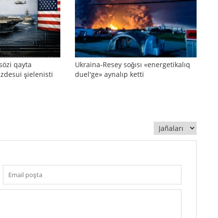
sözi qayta
Ukraina-Resey soğısı «energetikalıq
zdesui şielenisti
duel'ge» aynalıp ketti