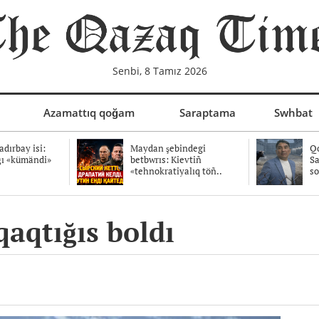
Senbi, 8 Tamız 2026
Azamattıq qoğam
Saraptama
Swhbat
dırbay isi:
Maydan şebindegi
Qo
ğı «kümändi»
betbwrıs: Kievtiñ
Sa
«tehnokratiyalıq töñ..
so
qaqtığıs boldı