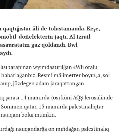
 qaqtığıstar äli de tolastamauda. Keşe,
obil' döñelekterin jaqtı. Al Izrail'
jasauratatın gaz qoldandı. Bwl
aydı.
sı tarapınan wyımdastırılğan «Wlı oralu
ı habarlağanbız. Resmi mälimetter boyınşa, sol
tauıp, jüzdegen adam jaraqattanğan.
lıq şarası 14 mamırda
(osı küni AQŞ Ierusalimde
e. Sonımen qatar, 15 mamırda palestinalıqtar
ıq nauqanı boluı mümkin.
mırdağı nauqandarğa on mıñdağan palestinalıq