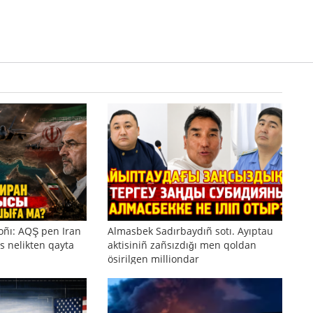
oñı: AQŞ pen Iran
Almasbek Sadırbaydıñ sotı. Ayıptau
s nelikten qayta
aktisiniñ zañsızdığı men qoldan
ösirilgen milliondar