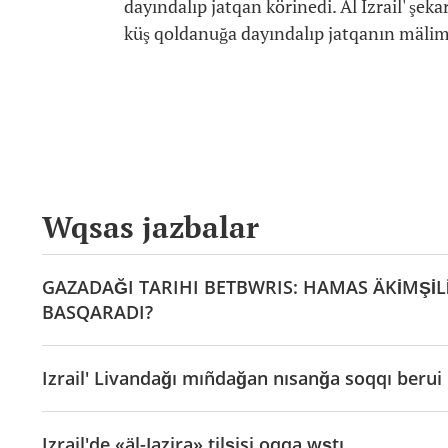
dayındalıp jatqan körinedi. Al Izrail' şe
küş qoldanuğa dayındalıp jatqanın mälim
Wqsas jazbalar
GAZADAĞI TARIHI BETBWRIS: HAMAS ÄKİMŞİLİ
BASQARADI?
Izrail' Livandağı mıñdağan nısanğa soqqı beru
Izrail'de «äl-Jazira» tilşisi oqqa wştı