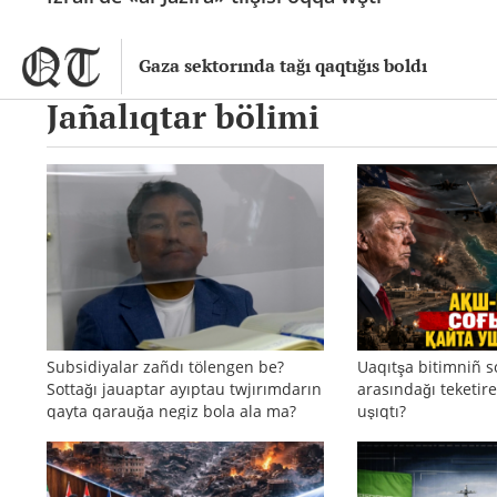
Gaza sektorında tağı qaqtığıs boldı
Jañalıqtar bölimi
Subsidiyalar zañdı tölengen be?
Uaqıtşa bitimniñ s
Sottağı jauaptar ayıptau twjırımdarın
arasındağı teketire
qayta qarauğa negiz bola ala ma?
uşıqtı?