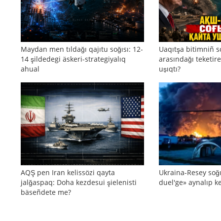
Maydan men tıldağı qajıtu soğısı: 12-
Uaqıtşa bitimniñ s
14 şildedegi äskeri-strategiyalıq
arasındağı teketire
ahual
uşıqtı?
AQŞ pen Iran kelissözi qayta
Ukraina-Resey soğı
jalğaspaq: Doha kezdesui şielenisti
duel'ge» aynalıp ke
bäseñdete me?