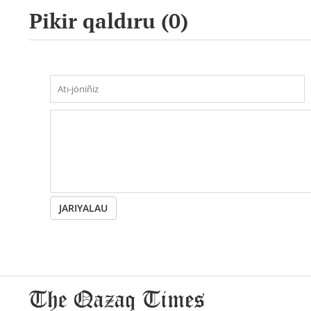
Pikir qaldıru (
0
)
JARIYALAU