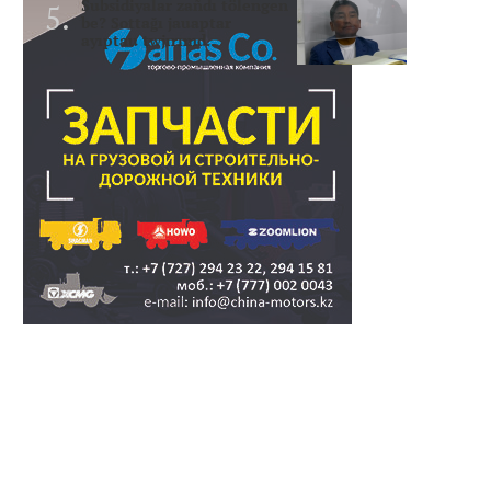
Subsidiyalar zañdı tölengen
be? Sottağı jauaptar
ayıptau twjırımd..