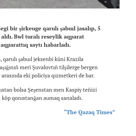
i bir şirkeuge qarulı şabuıl jasalıp, 5
aldı. Bwl turalı reseylik aqparat
aqparattıq saytı habarladı.
 qarulı şabuıl jeksenbi küni Krazila
aşığınıñ meri Şuvalovtıñ tilşilerge bergen
rasında eki policiya qızmetkeri de bar.
ğıstan bolsa Şeşenstan men Kaspiy teñizi
 köp qonıstanğan aumaq sanaladı.
“The Qazaq Times”