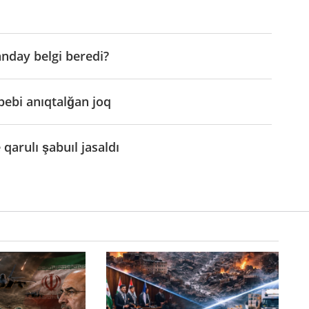
nday belgi beredi?
bebi anıqtalğan joq
qarulı şabuıl jasaldı