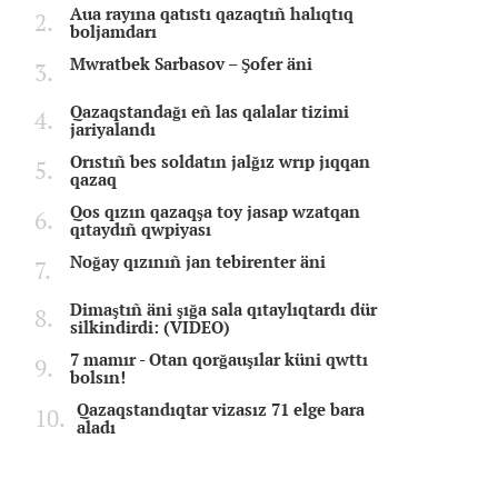
Aua rayına qatıstı qazaqtıñ halıqtıq
boljamdarı
Mwratbek Sarbasov – Şofer äni
Qazaqstandağı eñ las qalalar tizimi
jariyalandı
Orıstıñ bes soldatın jalğız wrıp jıqqan
qazaq
Qos qızın qazaqşa toy jasap wzatqan
qıtaydıñ qwpiyası
Noğay qızınıñ jan tebirenter äni
Dimaştıñ äni şığa sala qıtaylıqtardı dür
silkindirdi: (VIDEO)
7 mamır - Otan qorğauşılar küni qwttı
bolsın!
Qazaqstandıqtar vizasız 71 elge bara
aladı