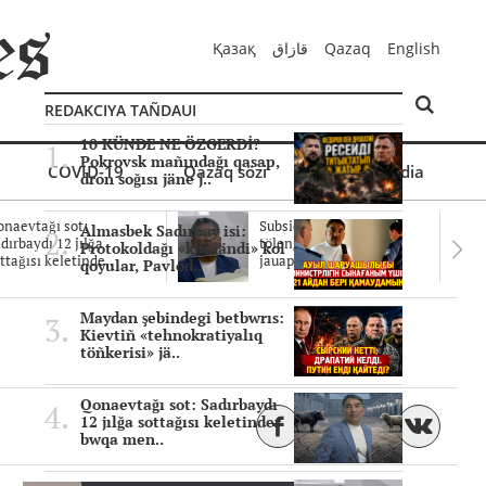
Қазақ
قازاق
Qazaq
English
REDAKCIYA TAÑDAUI
10 KÜNDE NE ÖZGERDİ?
Pokrovsk mañındağı qasap,
COVID-19
Qazaq sözi
Mul'timedia
dron soğısı jäne j..
naevtağı sot:
Subsidiyalar zañdı
Almasbek Sadırbay isi:
dırbaydı 12 jılğa
tölengen be? Sottağı
Protokoldağı «kümändi» kol
ttağısı keletinde..
jauaptar ayıpta..
qoyular, Pavlod..
Maydan şebindegi betbwrıs:
Kievtiñ «tehnokratiyalıq
töñkerisi» jä..
Qonaevtağı sot: Sadırbaydı
12 jılğa sottağısı keletinder
bwqa men..