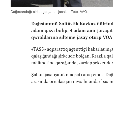
Dağıstandağı şirkeuge şabuıl jasaldı. Foto: VAO.
Dağıstannıñ Soltüstik Kavkaz öñirindeg
adam qaza bolıp, 4 adam auır jaraqat 
qwraldarına silteme jasay otırıp VOA 
«TASS» aqparattıq agenttigi habarlauınşa,
qalaşığındağı şirkeude bolğan. Krazila qal
mälimetine qarağanda, zardap şekkender a
Şabuıl jasauşınıñ maqsatı anıq emes. Da
arasında ornalasqan mwsılmandar basım