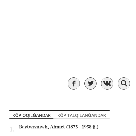
KÖP OQILĞANDAR
KÖP TALQILANĞANDAR
Baytwrsınwlı, Ahmet (1873—1938 jj.)