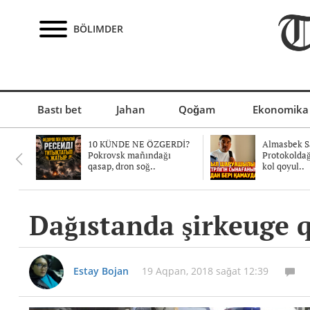
BÖLIMDER
Bastı bet
Jahan
Qoğam
Ekonomika
10 KÜNDE NE ÖZGERDİ?
Almasbek Sa
Pokrovsk mañındağı
Protokolda
qasap, dron soğ..
kol qoyul..
Dağıstanda şirkeuge qa
Estay Bojan
19 Aqpan, 2018 sağat 12:39