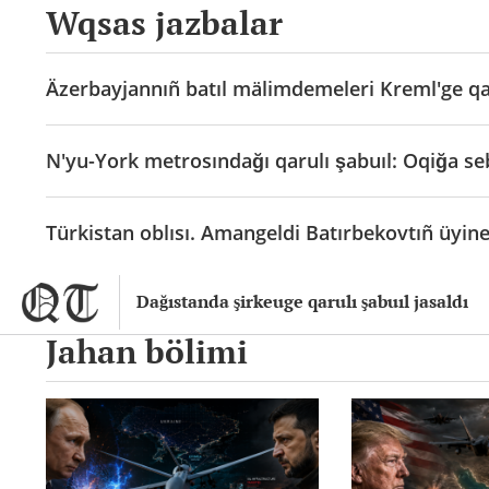
Wqsas jazbalar
Äzerbayjannıñ batıl mälimdemeleri Kreml'ge qa
N'yu-York metrosındağı qarulı şabuıl: Oqiğa se
Türkistan oblısı. Amangeldi Batırbekovtıñ üyine 
Dağıstanda şirkeuge qarulı şabuıl jasaldı
Jahan bölimi