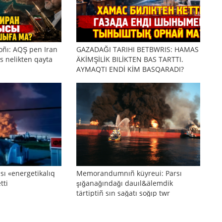
oñı: AQŞ pen Iran
GAZADAĞI TARIHI BETBWRIS: HAMAS
s nelikten qayta
ÄKİMŞİLİK BILİKTEN BAS TARTTI.
AYMAQTI ENDİ KİM BASQARADI?
sı «energetikalıq
Memorandumnıñ küyreui: Parsı
tti
şığanağındağı dauıl&älemdik
tärtiptiñ sın sağatı soğıp twr