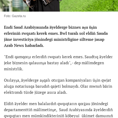
Foto: Gazeta.ru
Endi Saud Arabiyasında äyelderge biznes aşu üşin
erleriniñ rwqsatı kerek emes. Bwl turalı sol eldiñ Sauda
jäne investiciya jönindegi ministrligine silteme jasap
Arab News habarladı.
"Endi qamqorşı erlerdiñ rwqsatı kerek emes. Saudtıq äyelder
jeke biznesin qalauınşa bastay aladı", - dep mälimdegen
ministrlik.
Osılayşa, äyelderge aşqalı otırğan kompaniyaları üşin qwjat
aluğa notariusqa barudıñ qajeti bolmaydı. Olar mwnıñ bärin
elektrondı türde jüzege asıra aladı.
Eldiñ äyelder men balalardıñ qwqıqtarın qorğau jönindegi
departamenttiñ mälimetinşe, Saud Arabiyasında äyelderdiñ
qwqıqtarı men mümkindikteriniñ köbeyui ükimet damuınıñ