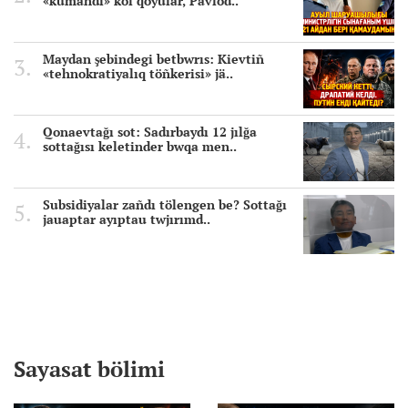
«kümändi» kol qoyular, Pavlod..
Maydan şebindegi betbwrıs: Kievtiñ
«tehnokratiyalıq töñkerisi» jä..
Qonaevtağı sot: Sadırbaydı 12 jılğa
sottağısı keletinder bwqa men..
Subsidiyalar zañdı tölengen be? Sottağı
jauaptar ayıptau twjırımd..
Sayasat bölimi