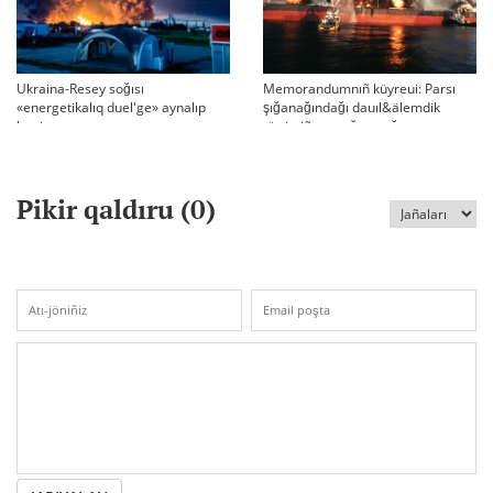
Ukraina-Resey soğısı
Memorandumnıñ küyreui: Parsı
«energetikalıq duel'ge» aynalıp
şığanağındağı dauıl&älemdik
ketti
tärtiptiñ sın sağatı soğıp twr
Pikir qaldıru (
0
)