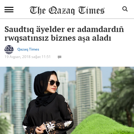
Saudtıq äyelder er adamdardıñ
rwqsatınsız biznes aşa aladı
Qazaq Times
19 Aqpan, 2018 sağat 11:51