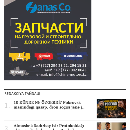
REDAKCIYA TAÑDAUI
10 KÜNDE NE ÖZGERDİ? Pokrovsk
mañındağı qasap, dron soğısı jäne j..
Almasbek Sadırbay isi: Protokoldağı