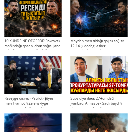
10 KÜNDE NE ÖZGERDİ? Pokrovsk
Maydan men tıldağı qajıtu soğısı:
mañındağı qasap, dron soğısı jäne
12-14 şildedegi äskeri-
jaña Bas qolbasşınıñ taktikası
strategiyalıq ahual
Reseyge qısım: «Patriot» jüyesi
Subsidiya dauı: 27-tomdağı
men Tramptıñ Zelenskiyge
jwmbaq. Almasbek Sadırbaydıñ
maqtauı neni añğartadı?
densaulığı sır berdi