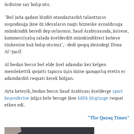
ürdisine say bolıp otır.
"Bwl jaña qadam bizdiñ otandastardıñ talanttarın
ayqındauğa jäne öz ideyaların naqtı bizneske aynaldıruğa
mümkindik beredi dep oylaymın. Saud Arabiyasında, äsirese,
kommerciyalıq salada äyelderdiñ mümkindikteri keñeye
tüskenine kuä bolıp otırmız", - dedi qwqıq jönindegi Dima
Al'-Şarif.
Al bwdan bwrın bwl elde äyel adamdar kez kelgen
memlekettik qwjattı tapsıru üşin özine qamqorlıq etetin er
adamdardıñ rwqsatı kerek bolğan.
Ayta keteyik, bwdan bwrın Saud Arabiyası äyelderge
sport
keşenderine
jalğız kele beruge jäne
kölik jürgizuge
rwqsat
etken edi.
“The Qazaq Times”