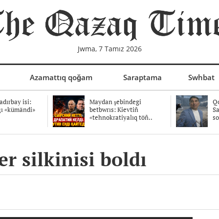
Jwma, 7 Tamız 2026
Azamattıq qoğam
Saraptama
Swhbat
dırbay isi:
Maydan şebindegi
Qo
ğı «kümändi»
betbwrıs: Kievtiñ
Sa
«tehnokratiyalıq töñ..
so
r silkinisi boldı