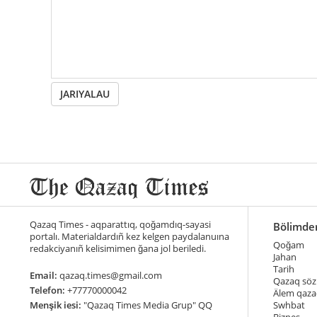
JARIYALAU
Qazaq Times - aqparattıq, qoğamdıq-sayasi
Bölimde
portalı. Materialdardıñ kez kelgen paydalanuına
Qoğam
redakciyanıñ kelisimimen ğana jol beriledi.
Jahan
Tarih
Email:
qazaq.times@gmail.com
Qazaq söz
Telefon:
+77770000042
Älem qaza
Menşik iesi:
"Qazaq Times Media Grup" QQ
Swhbat