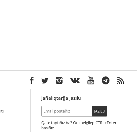
Jañalıqtarğa jazılu
tı
JAZILU
Qate taptıñız ba? Onı belgilep
+Enter
basıñız