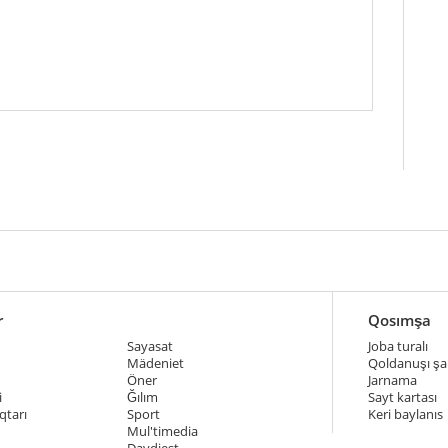
r
Qosımşa
Sayasat
Joba turalı
Mädeniet
Qoldanuşı şar
Öner
Jarnama
i
Ğılım
Sayt kartası
qtarı
Sport
Keri baylanıs
Mul'timedia