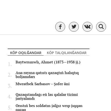
KÖP OQILĞANDAR
KÖP TALQILANĞANDAR
Baytwrsınwlı, Ahmet (1873—1938 jj.)
Aua rayına qatıstı qazaqtıñ halıqtıq
boljamdarı
Mwratbek Sarbasov – Şofer äni
Qazaqstandağı eñ las qalalar tizimi
jariyalandı
Orıstıñ bes soldatın jalğız wrıp jıqqan
qazaq