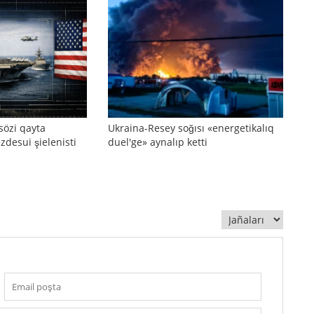
sözi qayta
Ukraina-Resey soğısı «energetikalıq
zdesui şielenisti
duel'ge» aynalıp ketti