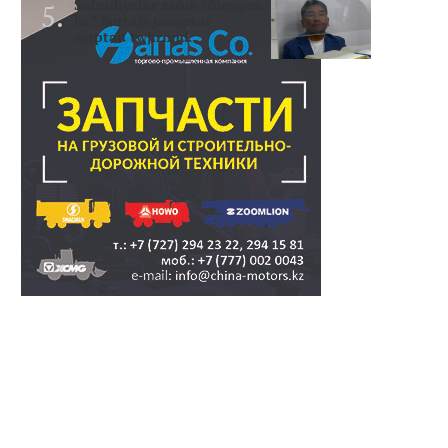
Subsidiyalar zañdı tölengen
be? Sottağı jauaptar
ayıptau twjırımd..