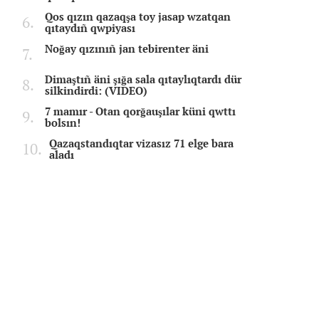
Qos qızın qazaqşa toy jasap wzatqan
qıtaydıñ qwpiyası
Noğay qızınıñ jan tebirenter äni
Dimaştıñ äni şığa sala qıtaylıqtardı dür
silkindirdi: (VIDEO)
7 mamır - Otan qorğauşılar küni qwttı
bolsın!
Qazaqstandıqtar vizasız 71 elge bara
aladı