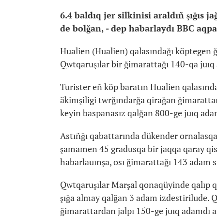
6.4 baldıq jer silkinisi araldıñ şığıs
de bolğan, - dep habarlaydı BBC aqpar
Hualien (Hualien) qalasındağı köptegen ğ
Qwtqaruşılar bir ğimarattağı 140-qa juıq 
Turister eñ köp baratın Hualien qalasın
äkimşiligi twrğındarğa qirağan ğimarattar
keyin baspanasız qalğan 800-ge juıq ada
Astıñğı qabattarında dükender ornalasqan
şamamen 45 gradusqa bir jaqqa qaray qisa
habarlauınşa, osı ğimarattağı 143 adam sı
Qwtqaruşılar Marşal qonaqüyinde qalıp q
şığa almay qalğan 3 adam izdestirilude.
ğimarattardan jalpı 150-ge juıq adamdı 