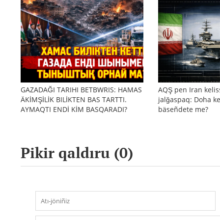
GAZADAĞI TARIHI BETBWRIS: HAMAS
AQŞ pen Iran kelis
ÄKİMŞİLİK BILİKTEN BAS TARTTI.
jalğaspaq: Doha ke
AYMAQTI ENDİ KİM BASQARADI?
bäseñdete me?
Pikir qaldıru (
0
)