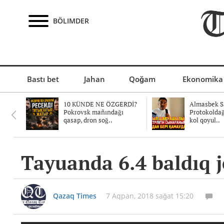
BÖLIMDER
Bastı bet
Jahan
Qoğam
Ekonomika
10 KÜNDE NE ÖZGERDİ?
Almasbek Sa
Pokrovsk mañındağı
Protokolda
qasap, dron soğ..
kol qoyul..
Tayuanda 6.4 baldıq je
Qazaq Times
7 Aqpan, 2018 sağat 15:20