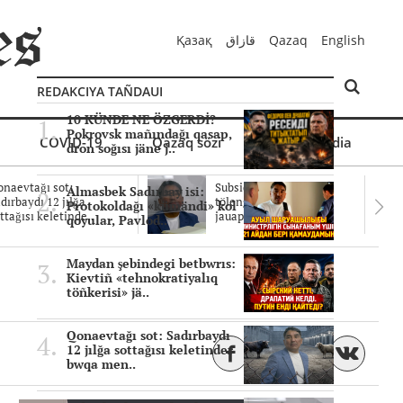
Қазақ
قازاق
Qazaq
English
REDAKCIYA TAÑDAUI
10 KÜNDE NE ÖZGERDİ?
Pokrovsk mañındağı qasap,
COVID-19
Qazaq sözi
Mul'timedia
dron soğısı jäne j..
naevtağı sot:
Subsidiyalar zañdı
Almasbek Sadırbay isi:
dırbaydı 12 jılğa
tölengen be? Sottağı
Protokoldağı «kümändi» kol
ttağısı keletinde..
jauaptar ayıpta..
qoyular, Pavlod..
Maydan şebindegi betbwrıs:
Kievtiñ «tehnokratiyalıq
töñkerisi» jä..
Qonaevtağı sot: Sadırbaydı
12 jılğa sottağısı keletinder
bwqa men..