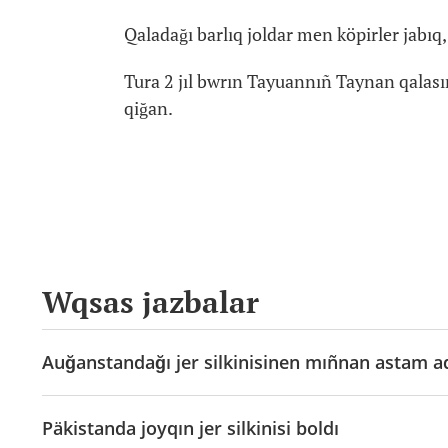
Qaladağı barlıq joldar men köpirler jabıq,
Tura 2 jıl bwrın Tayuannıñ Taynan qalası
qiğan.
Wqsas jazbalar
Auğanstandağı jer silkinisinen mıñnan astam 
Päkistanda joyqın jer silkinisi boldı