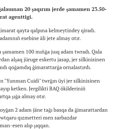
 jağalauınan 20 şaqırım jerde şamamen 23.50-
at agenttigi.
imarat qayta qalpına kelmeytindey qiradı.
adamnıñ esebine äli jete almay otır.
da şamamen 100 mıñğa juıq adam twradı. Qala
dan alşaq jüruge eskertu jasap, jer silkinisinen
mdı qoğamdıq ğimarattarğa ornalastırdı.
 "Yunman Cuidi" twrğın üyi jer silkinisinen
yıp ketken. Jergilikti BAQ ökilderiniñ
rtqa şığa almay otır.
oyğan 2 adam jäne tağı basqa da ğimarattardan
 Qwtqaru qızmetteri men sarbazdar
aman-esen alıp şıqqan.