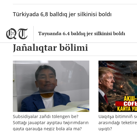
Türkiyada 6,8 balldıq jer silkinisi boldı
Tayuanda 6.4 baldıq jer silkinisi boldı
Jañalıqtar bölimi
Subsidiyalar zañdı tölengen be?
Uaqıtşa bitimniñ s
Sottağı jauaptar ayıptau twjırımdarın
arasındağı teketire
qayta qarauğa negiz bola ala ma?
uşıqtı?