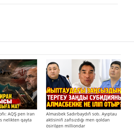
oñı: AQŞ pen Iran
Almasbek Sadırbaydıñ sotı. Ayıptau
s nelikten qayta
aktisiniñ zañsızdığı men qoldan
ösirilgen milliondar