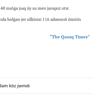
 40 mıñğa juıq üy su men jarıqsız otır.
nda bolğan jer silkinisi 116 adamnıñ ömirin
“The Qazaq Times”
adam köz jwmdı