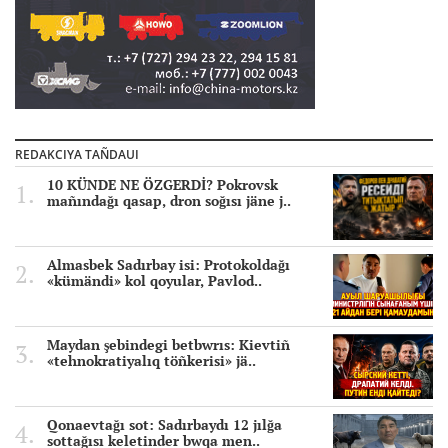
REDAKCIYA TAÑDAUI
10 KÜNDE NE ÖZGERDİ? Pokrovsk
mañındağı qasap, dron soğısı jäne j..
Almasbek Sadırbay isi: Protokoldağı
«kümändi» kol qoyular, Pavlod..
Maydan şebindegi betbwrıs: Kievtiñ
«tehnokratiyalıq töñkerisi» jä..
Qonaevtağı sot: Sadırbaydı 12 jılğa
sottağısı keletinder bwqa men..