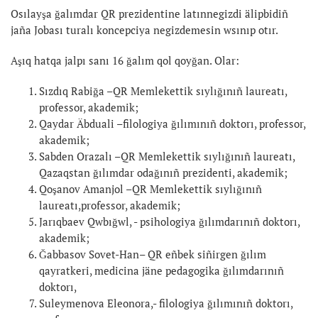
Osılayşa ğalımdar QR prezidentine latınnegizdi älipbidiñ
jaña Jobası turalı koncepciya negizdemesin wsınıp otır.
Aşıq hatqa jalpı sanı 16 ğalım qol qoyğan. Olar:
Sızdıq Rabiğa –QR Memlekettik sıylığınıñ laureatı,
professor, akademik;
Qaydar Äbduali –filologiya ğılımınıñ doktorı, professor,
akademik;
Sabden Orazalı –QR Memlekettik sıylığınıñ laureatı,
Qazaqstan ğılımdar odağınıñ prezidenti, akademik;
Qoşanov Amanjol –QR Memlekettik sıylığınıñ
laureatı,professor, akademik;
Jarıqbaev Qwbığwl, - psihologiya ğılımdarınıñ doktorı,
akademik;
Ğabbasov Sovet-Han– QR eñbek siñirgen ğılım
qayratkeri, medicina jäne pedagogika ğılımdarınıñ
doktorı,
Suleymenova Eleonora,- filologiya ğılımınıñ doktorı,