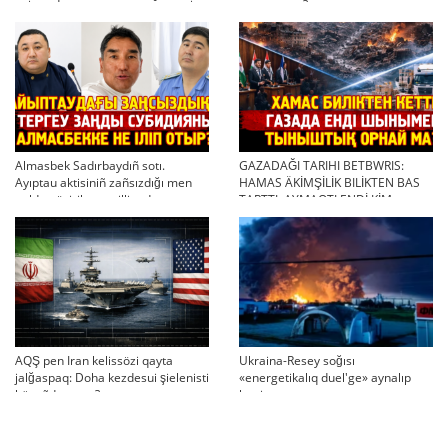
twjırımdarın qayta qarauğa negiz
qayta uşıqtı?
bola ala ma?
Almasbek Sadırbaydıñ sotı.
GAZADAĞI TARIHI BETBWRIS:
Ayıptau aktisiniñ zañsızdığı men
HAMAS ÄKİMŞİLİK BILİKTEN BAS
qoldan ösirilgen milliondar
TARTTI. AYMAQTI ENDİ KİM
BASQARADI?
AQŞ pen Iran kelissözi qayta
Ukraina-Resey soğısı
jalğaspaq: Doha kezdesui şielenisti
«energetikalıq duel'ge» aynalıp
bäseñdete me?
ketti