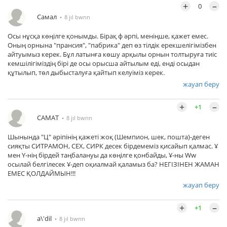
+
–
0
Самал
8 jıl bwrın
Осы нұсқа көңілге қонымды. Бірақ ф әрпі, меніңше, қажет емес.
Оның орнына "прансия", "пабрика" деп өз тілдік ерекшелігімізбен
айтуымыз керек. Бұл латынға көшу арқылы орнын толтыруға тиіс
кемшілігіміздің бірі де осы орысша айтылым еді, енді осыдан
құтылып, төл дыбысталуға қайтып келуіміз керек.
жауап беру
+
–
+1
САМАТ
8 jıl bwrın
Шынында "Ц" әріпінің қажеті жоқ (Шемпион, шек, пошта)-деген
сияқты СИТРАМОН, СЕХ, СИРК десек бірдемеміз қисайып қалмас. Ұ
мен Ү-нің бірдей таңбалануы да көңілге қонбайды, Ұ-ны Ww
осылай белгілесек Ұ-деп оқиалмай қаламыз ба? НЕГІЗІНЕН ЖАМАН
ЕМЕС ҚОЛДАЙМЫН!!!
жауап беру
+
–
+1
a\'dil
8 jıl bwrın