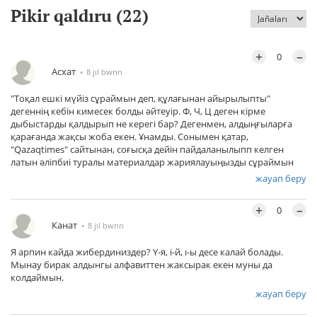
Pikir qaldıru (
22
)
+
–
0
Асхат
8 jıl bwrın
"Тоқал ешкі мүйіз сұраймын деп, құлағынан айырылыпты"
дегеннің кебін кимесек болды әйтеуір. Ф, Ч, Ц деген кірме
дыбыстарды қалдырып не керегі бар? Дегенмен, алдыңғыларға
қарағанда жақсы жоба екен. Ұнамды. Сонымен қатар,
"Qazaqtimes" сайтынан, соғысқа дейін пайдаланылыпп келген
латын әліпбиі туралы материалдар жариялауыңызды сұраймын
жауап беру
+
–
0
Канат
8 jıl bwrın
Я арпин кайда жибердиниздер? Y-я, i-й, ı-ы десе калай болады.
Мынау бирак алдынгы алфавиттен жаксырак екен муны да
колдаймын.
жауап беру