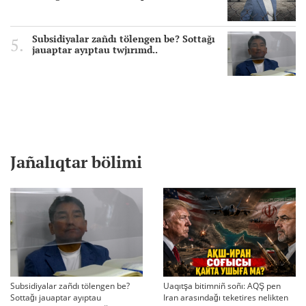
Subsidiyalar zañdı tölengen be? Sottağı
jauaptar ayıptau twjırımd..
Jañalıqtar bölimi
Subsidiyalar zañdı tölengen be?
Uaqıtşa bitimniñ soñı: AQŞ pen
Sottağı jauaptar ayıptau
Iran arasındağı teketires nelikten