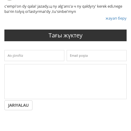
c'empi'on dy qalai' jazady,ц ny alg'ans'a ч ny qaldyry' kerek edi,nege
ba'rin tolyq oi'lastyrmai'dy ,tu'sinbei'myn
жауап беру
Тағы жүктеу
JARIYALAU