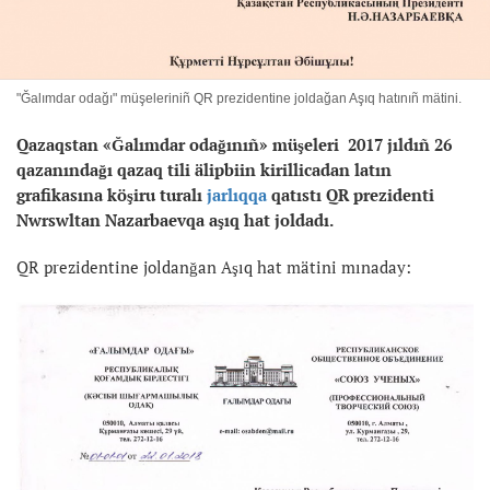
"Ğalımdar odağı" müşeleriniñ QR prezidentine joldağan Aşıq hatınıñ mätini.
Qazaqstan «Ğalımdar odağınıñ» müşeleri 2017 jıldıñ 26
qazanındağı qazaq tili älipbiin kirillicadan latın
grafikasına köşiru turalı
jarlıqqa
qatıstı QR prezidenti
Nwrswltan Nazarbaevqa aşıq hat joldadı.
QR prezidentine joldanğan Aşıq hat mätini mınaday: