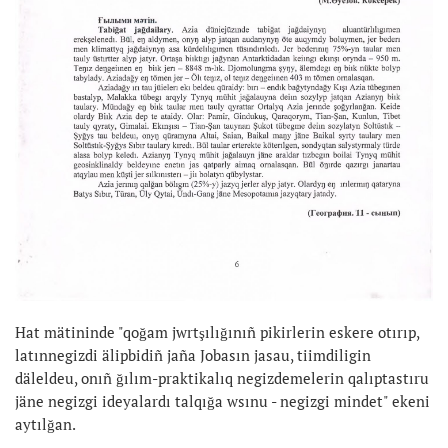
Hat mätininde "qoğam jwrtşılığınıñ pikirlerin eskere otırıp,
latınnegizdi älipbidiñ jaña Jobasın jasau, tiimdiligin
däleldeu, onıñ ğılım-praktikalıq negizdemelerin qalıptastıru
jäne negizgi ideyalardı talqığa wsınu - negizgi mindet" ekeni
aytılğan.