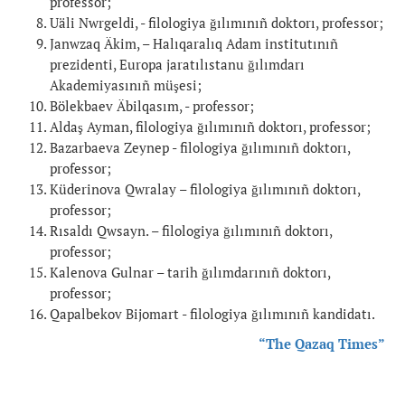
professor;
Uäli Nwrgeldi, - filologiya ğılımınıñ doktorı, professor;
Janwzaq Äkim, – Halıqaralıq Adam institutınıñ
prezidenti, Europa jaratılıstanu ğılımdarı
Akademiyasınıñ müşesi;
Bölekbaev Äbilqasım, - professor;
Aldaş Ayman, filologiya ğılımınıñ doktorı, professor;
Bazarbaeva Zeynep - filologiya ğılımınıñ doktorı,
professor;
Küderinova Qwralay – filologiya ğılımınıñ doktorı,
professor;
Rısaldı Qwsayn. – filologiya ğılımınıñ doktorı,
professor;
Kalenova Gulnar – tarih ğılımdarınıñ doktorı,
professor;
Qapalbekov Bijomart - filologiya ğılımınıñ kandidatı.
“The Qazaq Times”