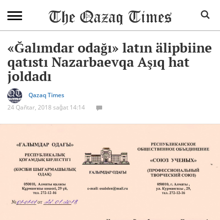
«Ğalımdar odağı» latın älipbiine
qatıstı Nazarbaevqa Aşıq hat
joldadı
Qazaq Times
24 Qañtar, 2018 sağat 14:14