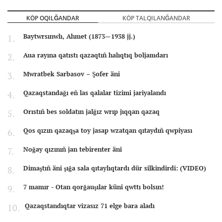
KÖP OQILĞANDAR
KÖP TALQILANĞANDAR
Baytwrsınwlı, Ahmet (1873—1938 jj.)
Aua rayına qatıstı qazaqtıñ halıqtıq boljamdarı
Mwratbek Sarbasov – Şofer äni
Qazaqstandağı eñ las qalalar tizimi jariyalandı
Orıstıñ bes soldatın jalğız wrıp jıqqan qazaq
Qos qızın qazaqşa toy jasap wzatqan qıtaydıñ qwpiyası
Noğay qızınıñ jan tebirenter äni
Dimaştıñ äni şığa sala qıtaylıqtardı dür silkindirdi: (VIDEO)
7 mamır - Otan qorğauşılar küni qwttı bolsın!
Qazaqstandıqtar vizasız 71 elge bara aladı