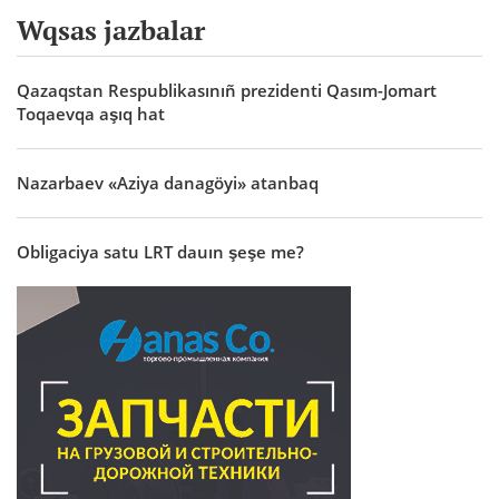
Wqsas jazbalar
Qazaqstan Respublikasınıñ prezidenti Qasım-Jomart
Toqaevqa aşıq hat
Nazarbaev «Aziya danagöyi» atanbaq
Obligaciya satu LRT dauın şeşe me?