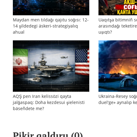
Maydan men tıldağı qajıtu soğısı: 12-
Uaqıtşa bitimniñ s
14 şildedegi äskeri-strategiyalıq
arasındağı teketire
ahual
uşıqtı?
AQŞ pen Iran kelissözi qayta
Ukraina-Resey soğı
jalğaspaq: Doha kezdesui şielenisti
duel'ge» aynalıp ke
bäseñdete me?
Pikir qaldıru (
0
)