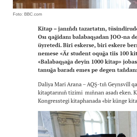
Foto: BBC.com
Kitap – janıñdı tazartatın, tüsindirud
Osı qağidanı balabaqşadan JOO-na deyi
üyretedi. Biri eskerse, biri eskere be
nemese «Är student oquğa tiis 100 ki
«Balabaqşağa deyin 1000 kitap» jobas
tanuğa baradı emes pe degen tañdanıs
Daliya Mari Arana – AQŞ-tıñ Geynsvill qal
kitaptarınıñ tizimi mıñnan asadı eken. 
Kongresstegi kitaphanada «bir künge kit