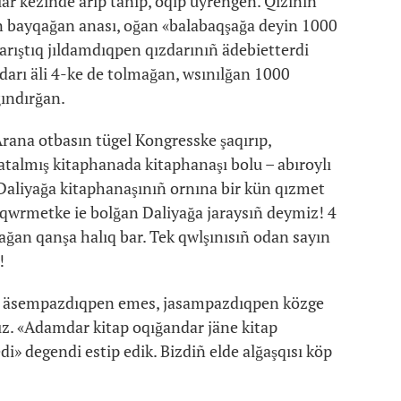
lar kezinde ärip tanıp, oqıp üyrengen. Qızınıñ
ın bayqağan anası, oğan «balabaqşağa deyin 1000
arıştıq jıldamdıqpen qızdarınıñ ädebietterdi
arı äli 4-ke de tolmağan, wsınılğan 1000
ğındırğan.
Arana otbasın tügel Kongresske şaqırıp,
talmış kitaphanada kitaphanaşı bolu – abıroylı
. Daliyağa kitaphanaşınıñ ornına bir kün qızmet
-qwrmetke ie bolğan Daliyağa jaraysıñ deymiz! 4
ğan qanşa halıq bar. Tek qwlşınısıñ odan sayın
!
day äsempazdıqpen emes, jasampazdıqpen közge
ız. «Adamdar kitap oqığandar jäne kitap
di» degendi estip edik. Bizdiñ elde alğaşqısı köp