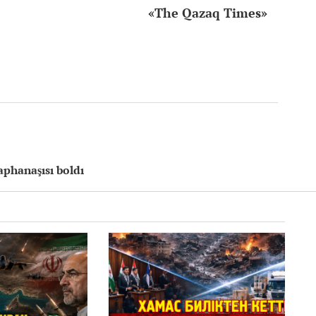
«The Qazaq Times»
aphanaşısı boldı