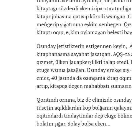
Daliyanıñ äkesiniñ aytuınşa, bir jasına to
kitaptağı sözderdi «kemirip» otıratındığ
kitap» jobasına qatısıp körudi wsınğan. Ğ
meñgerip şığatınına eşkim senbegen. Qızd
kitaptı oqıp, eşkim oylamağan belesti ba
Osınday jetistikterin estigennen keyin, 
kitaphanasına sayahat jasatqan. AQŞ-ta a
qızmet, ülken jauapkerşilikti talap etedi
etuge wsınıs jasağan. Osınday erekşe sıy
emes, 40 jasında da osınşama kitap oqıma
artıp, kitapqa degen mahabbatı suımasın
Qorıtındı ornına, biz de elimizde osın
tüsetin aqıldılardıñ köp bolğanın qalaym
oqitındardı tıñdaytındar dep ekige böline
bolatın şığar. Solay bolsa eken...