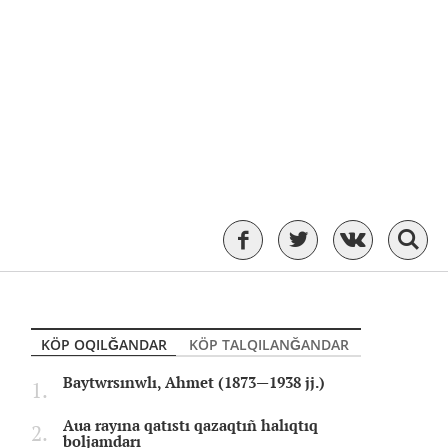
KÖP OQILĞANDAR
KÖP TALQILANĞANDAR
Baytwrsınwlı, Ahmet (1873—1938 jj.)
Aua rayına qatıstı qazaqtıñ halıqtıq
boljamdarı