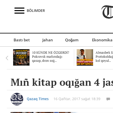
BÖLIMDER
Bastı bet
Jahan
Qoğam
Ekonomika
10 KÜNDE NE ÖZGERDİ?
Almasbek Sa
Pokrovsk mañındağı
Protokolda
qasap, dron soğ..
kol qoyul..
Mıñ kitap oqığan 4 ja
Qazaq Times
16 Qañtar, 2017 sağat 18:39