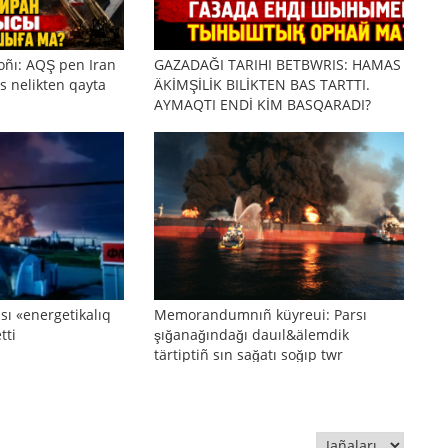
oñı: AQŞ pen Iran
GAZADAĞI TARIHI BETBWRIS: HAMAS
s nelikten qayta
ÄKİMŞİLİK BILİKTEN BAS TARTTI.
AYMAQTI ENDİ KİM BASQARADI?
sı «energetikalıq
Memorandumnıñ küyreui: Parsı
tti
şığanağındağı dauıl&älemdik
tärtiptiñ sın sağatı soğıp twr