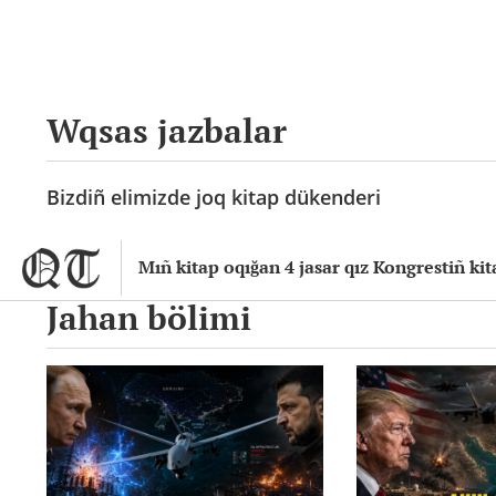
Wqsas jazbalar
Bizdiñ elimizde joq kitap dükenderi
Mıñ kitap oqığan 4 jasar qız Kongrestiñ kit
Jahan bölimi