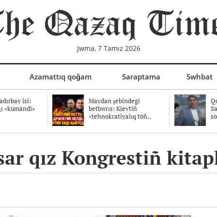
Jwma, 7 Tamız 2026
Azamattıq qoğam
Saraptama
Swhbat
dırbay isi:
Maydan şebindegi
Qo
ğı «kümändi»
betbwrıs: Kievtiñ
Sa
«tehnokratiyalıq töñ..
so
sar qız Kongrestiñ kitap