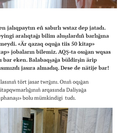
en jalıqpaytın eñ sabırlı wstaz dep jatadı.
ngi aralıqtağı bilim aluşılardıñ barlığına
rmeydi. «Är qazaq oquğa tiis 50 kitap»
tap» jobaların bilemiz. AQŞ-ta osığan wqsas
ı bar eken. Balabaqşağa büldirşin ärip
ımızdı jasıra almadıq. Dese de nätije bar!
asınıñ tört jasar twrğını. Onıñ oqığan
Kitapqwmarlığınıñ arqasında Daliyağa
aphanaşı» bolu mümkindigi tudı.