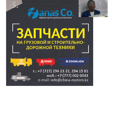
Subsidiyalar zañdı tölengen
be? Sottağı jauaptar
ayıptau twjırımd..