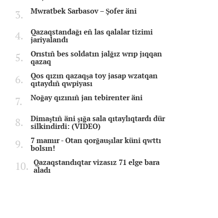
Mwratbek Sarbasov – Şofer äni
Qazaqstandağı eñ las qalalar tizimi
jariyalandı
Orıstıñ bes soldatın jalğız wrıp jıqqan
qazaq
Qos qızın qazaqşa toy jasap wzatqan
qıtaydıñ qwpiyası
Noğay qızınıñ jan tebirenter äni
Dimaştıñ äni şığa sala qıtaylıqtardı dür
silkindirdi: (VIDEO)
7 mamır - Otan qorğauşılar küni qwttı
bolsın!
Qazaqstandıqtar vizasız 71 elge bara
aladı