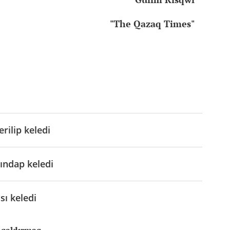
"The Qazaq Times"
rilip keledi
ındap keledi
sı keledi