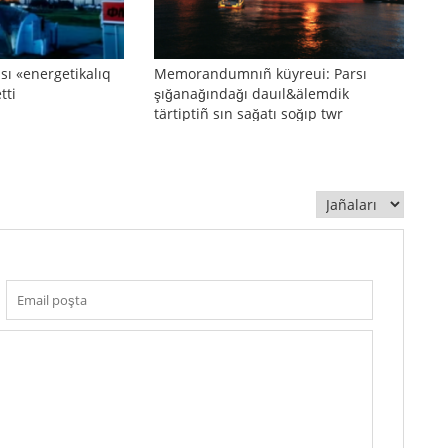
sı «energetikalıq
Memorandumnıñ küyreui: Parsı
tti
şığanağındağı dauıl&älemdik
tärtiptiñ sın sağatı soğıp twr