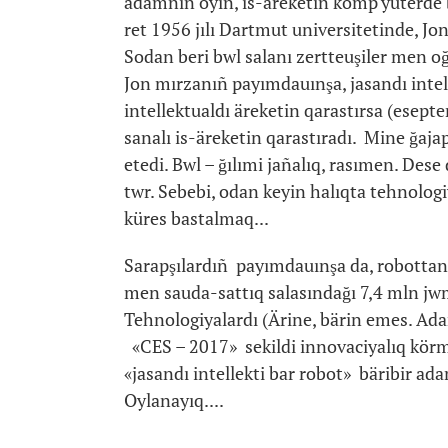
adamnıñ oyın, is-äreketin komp'yuterde b
ret 1956 jılı Dartmut universitetinde, J
Sodan beri bwl salanı zertteuşiler men oğa
Jon mırzanıñ payımdauınşa, jasandı intell
intellektualdı äreketin qarastırsa (esept
sanalı is-äreketin qarastıradı. Mine ğaj
etedi. Bwl – ğılımi jañalıq, rasımen. Dese
twr. Sebebi, odan keyin halıqta tehnol
küres bastalmaq...
Sarapşılardıñ payımdauınşa da, robottand
men sauda-sattıq salasındağı 7,4 mln jw
Tehnologiyalardı (Ärine, bärin emes. Ada
«CES – 2017» sekildi innovaciyalıq körmel
«jasandı intellekti bar robot» bäribir ad
Oylanayıq....