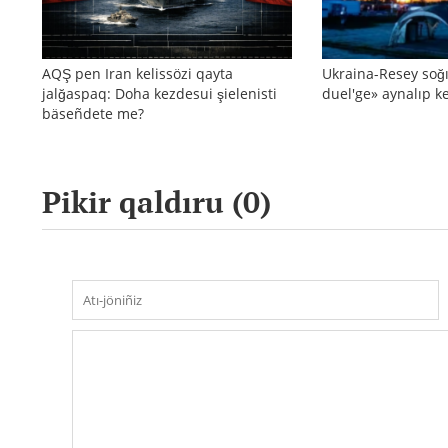
AQŞ pen Iran kelissözi qayta
Ukraina-Resey soğı
jalğaspaq: Doha kezdesui şielenisti
duel'ge» aynalıp ke
bäseñdete me?
Pikir qaldıru (
0
)