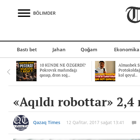
BÖLIMDER
Bastı bet
Jahan
Qoğam
Ekonomika
10 KÜNDE NE ÖZGERDİ?
Almasbek Sa
Pokrovsk mañındağı
Protokolda
qasap, dron soğ..
kol qoyul..
«Aqıldı robottar» 2,
Qazaq Times
12 Qañtar, 2017 sağat 13:41