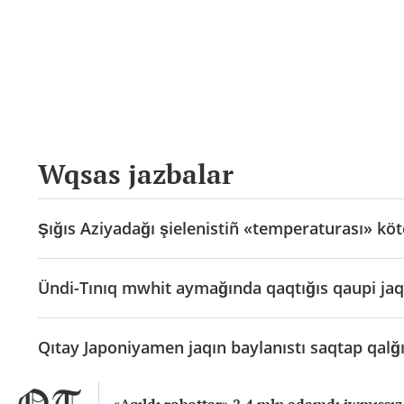
Wqsas jazbalar
Şığıs Aziyadağı şielenistiñ «temperaturası» köte
Ündi-Tınıq mwhit aymağında qaqtığıs qaupi jaq
Qıtay Japoniyamen jaqın baylanıstı saqtap qalğı