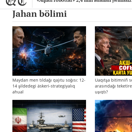
«Aqıldı robottar» 2,4 mln adamdı jwmıssı
Jahan bölimi
Maydan men tıldağı qajıtu soğısı: 12-
Uaqıtşa bitimniñ s
14 şildedegi äskeri-strategiyalıq
arasındağı teketire
ahual
uşıqtı?