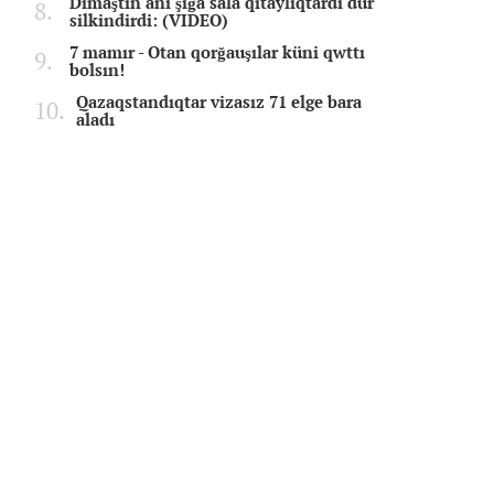
Dimaştıñ äni şığa sala qıtaylıqtardı dür
silkindirdi: (VIDEO)
7 mamır - Otan qorğauşılar küni qwttı
bolsın!
Qazaqstandıqtar vizasız 71 elge bara
aladı