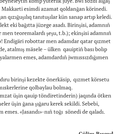
eyneleytin komp'yuterlik jüye. Bwl sözdi alğaş
on Makkarti esimdi azamat qoldanğan körinedi.
n qızığuşılıq tanıtuşılar kün sanap artıp keledi.
ekt eki bağıtta jüzege asadı. Birinşisi, adamnıñ
er men teoremalardı şeşu, t.b.); ekinşisi adamnıñ
ap! Endigäri robottar men adamdar qatar qızmet
 de, atalmış mäsele – ülken qauiptiñ bası bolıp
ogiyalarmen emes, adamdardıñ jwmıssızdığımen
ıru birinşi kezekte önerkäsip, qızmet körsetu
mıskerlerine qolbaylau bolmaq.
mzat üşin qauip töndiretinderin) jaqında ötken
er üşin ğana şığaru kerek sekildi. Sebebi,
am emes. «Jasandı»-nıñ toğı sönedi de qaladı.
Gülim Rısqwl