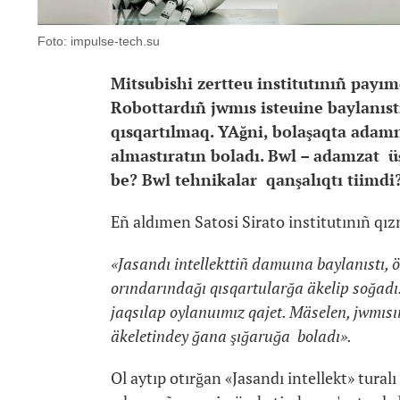
Foto: impulse-tech.su
Mitsubishi zertteu institutınıñ payım
Robottardıñ jwmıs isteuine baylanıs
qısqartılmaq. YAğni, bolaşaqta adamn
almastıratın boladı. Bwl – adamzat ü
be? Bwl tehnikalar qanşalıqtı tiimdi
Eñ aldımen Satosi Sirato institutınıñ qı
«Jasandı intellekttiñ damuına baylanıstı, 
orındarındağı qısqartularğa äkelip soğadı.
jaqsılap oylanuımız qajet. Mäselen, jwmısı
äkeletindey ğana şığaruğa boladı».
Ol aytıp otırğan «Jasandı intellekt» turalı