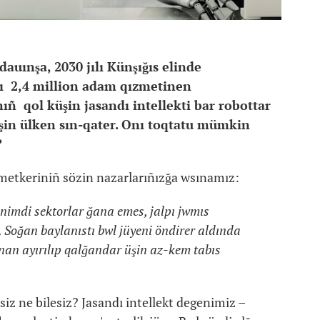
dauınşa, 2030 jılı Künşığıs elinde
tı 2,4 million adam qızmetinen
ıñ qol küşin jasandı intellekti bar robottar
şin ülken sın-qater. Onı toqtatu mümkin
?
zmetkeriniñ sözin nazarlarıñızğa wsınamız:
önimdi sektorlar ğana emes, jalpı jwmıs
 Soğan baylanıstı bwl jüyeni öndirer aldında
nan ayırılıp qalğandar üşin az-kem tabıs
 siz ne bilesiz? Jasandı intellekt degenimiz –