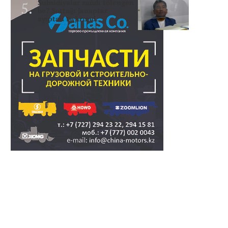
Subsidiyalar zañdı tölengen
be? Sottağı jauaptar
ayıptau twjırımd..