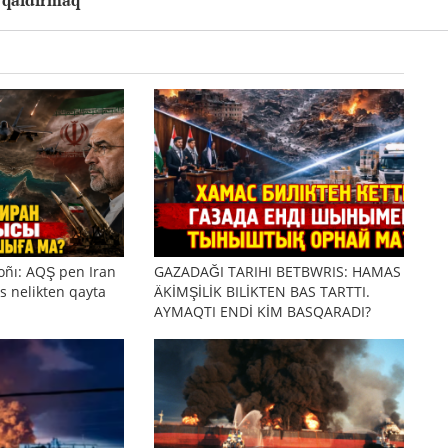
z qaldırmaq
oñı: AQŞ pen Iran
GAZADAĞI TARIHI BETBWRIS: HAMAS
s nelikten qayta
ÄKİMŞİLİK BILİKTEN BAS TARTTI.
AYMAQTI ENDİ KİM BASQARADI?