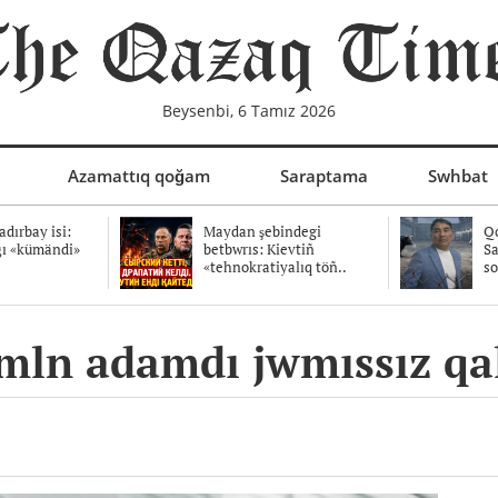
Beysenbi, 6 Tamız 2026
Azamattıq qoğam
Saraptama
Swhbat
dırbay isi:
Maydan şebindegi
Qo
ğı «kümändi»
betbwrıs: Kievtiñ
Sa
«tehnokratiyalıq töñ..
so
4 mln adamdı jwmıssız q