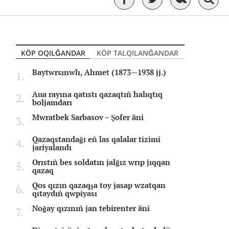
KÖP OQILĞANDAR
KÖP TALQILANĞANDAR
Baytwrsınwlı, Ahmet (1873—1938 jj.)
Aua rayına qatıstı qazaqtıñ halıqtıq
boljamdarı
Mwratbek Sarbasov – Şofer äni
Qazaqstandağı eñ las qalalar tizimi
jariyalandı
Orıstıñ bes soldatın jalğız wrıp jıqqan
qazaq
Qos qızın qazaqşa toy jasap wzatqan
qıtaydıñ qwpiyası
Noğay qızınıñ jan tebirenter äni