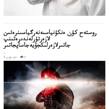
روستەح كۇن ەنكۇنياسىەنەرگياسىنرەتىن
لازەرتۇرلەندىرەتىنپ
جاتىرلازەرلىكجۇيەجاساپجاتىر
..
0
9 جىل بۇرىن