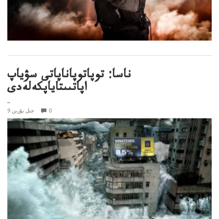
ناسا: توپاتوپاناپاتى سۋياپ
اپاتىىتاياپكەلەدى
..
0
9 جىل بۇرىن