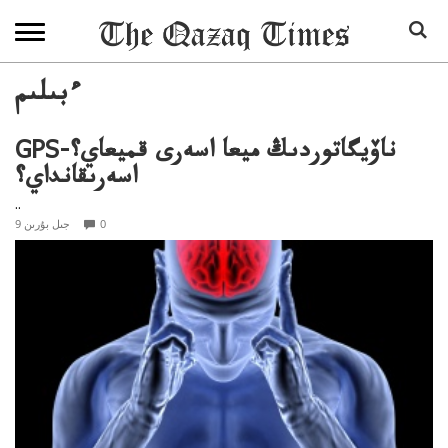
ءبىلىم
GPS-ناۆيگاتوردىڭ ميعا اسەرى قميعاي؟
اسەرىقانداي؟
..
0
9 جىل بۇرىن