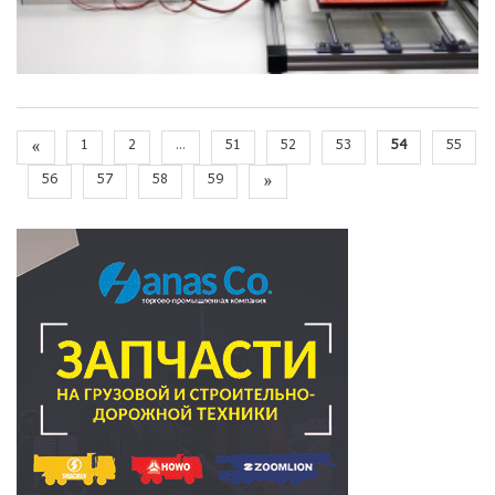
«
1
2
...
51
52
53
54
55
56
57
58
59
»