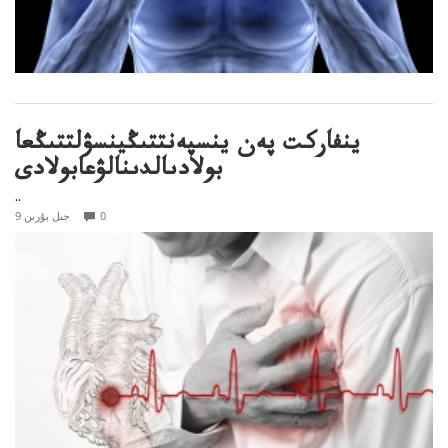
ينفاركت پەن ينسپەنتتىڭينسۋلتتىڭعا
بولادىالدىنالۋعابولادى
..
0
9 جىل بۇرىن