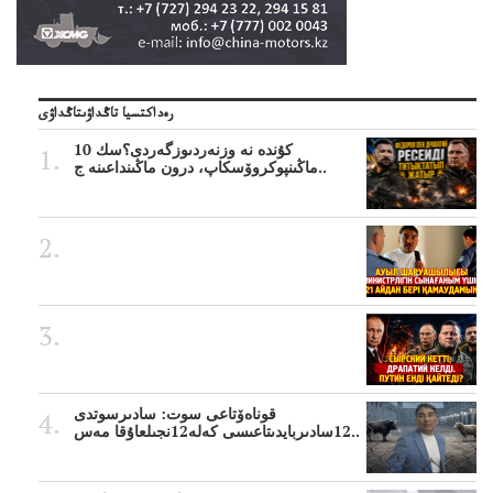
رەداكتسيا تاڭداۋىتاڭداۋى
10 كۇندە نە وزنەردىوزگەردى؟سك
ماڭىنپوكروۆسكاپ، درون ماڭىنداعىنە ج..
قوناەۆتاعى سوت: سادىرسوتدى
12سادىربايدىتاعىسى كەلە12نجىلعاۇقا مەس..