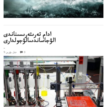
ادام تەرىتەرىسىناندى
الۋجاساندىىالۋجولدارى
..
0
9 جىل بۇرىن