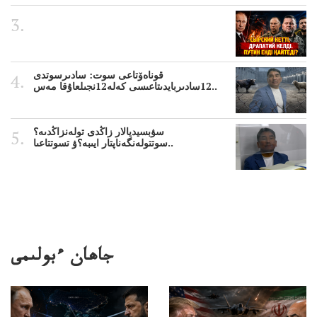
قوناەۆتاعى سوت: سادىرسوتدى
12سادىربايدىتاعىسى كەلە12نجىلعاۇقا مەس..
سۋبسيديالار زاڭدى تولەنزاڭدىە؟
سوتتولەنگەناپتار ايىبە؟ۋ تسوتتاعىا..
جاھان ءبولىمى