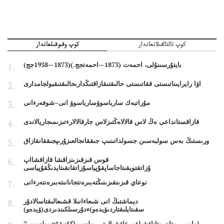
كوپ تالتالقىلانعاندار
كوپ وقىوقىلعاندار
بايتۇرسىنۇلى، احمەت (1873—احمەتجج.)(1873—1938جج)
اۋا رايرايىناتىستى ققاتىستى حالىقتىقازاقتىڭدارىحالىقتىقبولجامدارى
مۇراتبەك سارباسوۆسارباسوۆ انى–شوفەرءانى
قازاقستانداعى ەڭ لاس قالالاەڭتىزلاس جارقالالارءتىزىمىجاريالاندى
ورىستىڭ بەس سولبەسىن جسولداتىنىپ جىققانجالعىزۇرىپجىققانقازاق
قوس قىزقىزىنزاقشا قازاقشااپ
ۇزاتقتويقىتاجاساپقۇپياسۇزاتقانقىتايدىڭقۇپياسى
نوعاي قىزىنقىزىنىڭتەبىرەنتجانانىتەبىرەنتەرءانى
ديماشتىڭ انى شىعاءانىلا قشىعالىقتاسالادۇر
سقىتايلىقتاردىۆيدەو)ءدۇرسىلكىندىردى(ۆيدەو)
7 مامىر - وتان وتاناۋشىلقورعاۋشىلارتى بولسىن!كۇنىقۇتتىبولسىن!