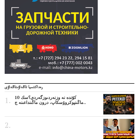
رەداكتسيا تاڭداۋىتاڭداۋى
10 كۇندە نە وزنەردىوزگەردى؟سك
ماڭىنپوكروۆسكاپ، درون ماڭىنداعىنە ج..