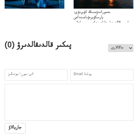
مەموراندۋمنىڭ كۇيرەۋى:
پارسكۇيرەۋىاعىنداعى
پارسى&الەمدشىعاناعىنداعىسىن ساعاتى
ۋىل&الەمدىكءتارتىپتىڭسىنساعاتىسوعىپتۇر
پىكىر قالدىقالدىرۋ (
0
)
جاريالاۋ