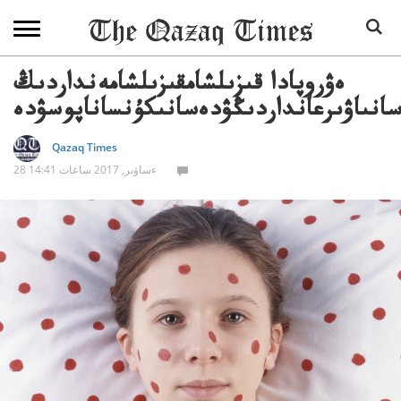
ەۋروپادا قىزىلشامقىزىلشامەنداردىڭ
انىاۋىرعانداردىڭۋدەسانىكۇنساناپوسۋدە
Qazaq Times
28 ءساۋىر, 2017 ساعات 14:41