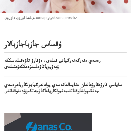
قىزىلشا اۋرۋى فاۋرۋىarnaprفوتوkzarnapresskz
ۇقساس جازباجازبالار
رەسەي ەنەرگەنەرگيانى قىلدى، ەۋقارۋ تاۋەقىلدىىككە
ۇمەۋروپاتاۋەلسىزدىككەۇمتىلدى
ساياسي قارۋعقارۋعالعان ەناينالعانەسەي پولەنەرگيابولگارياعرەسەي
جەتكىپولشاوقتاتتىمەنبولگارياعاگازجەتكىزۋدىتوقتاتتى