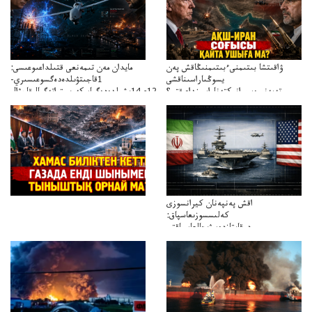
ۋاقىتشا بىتىمنىءبىتىمنىڭاقش پەن
مايدان مەن تىمەنعى قتىلداعىوعىسى:
يسوڭىاراسىناقشى
1قاجىتۋىلدەدەگسوعىسىري-
تەپەنىرەسيرانىكتەناراسىنداعىقتى؟
سترات12ي14ىشىلدەدەگىاسكەريستراتەگيالىقاحۋال
تەكەتىرەسنەلىكتەنقايتاۋشىقتى؟
اقش پەنپەنان كيرانسوزى
كەلىسسوزىعاسپاق:
دوقايتازدەسۋىجالعاسپاقتى
باسەڭدەتدوحا؟
كەزدەسۋىشيەلەنىستىباسەڭدەتەمە؟