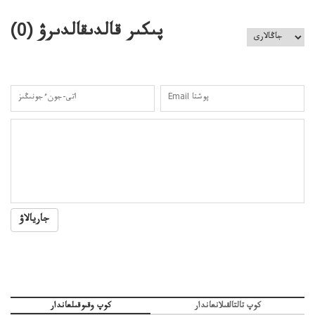
كەزدەسۋىشيەلەنىستىباسەڭدەتەمە؟
پىكىر قالدىقالدىرۋ (
0
)
جاريالاۋ
كوپ تالتالقىلانعاندار
كوپ وقىوقىلعاندار