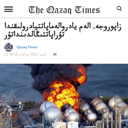
زاپوروجە. الەم يادروالەماپاتتيادرولىقندا
تۇراپاتتىڭالدىنداتۇر
Qazaq Times
23 تامىز, 2022 ساعات 08:56