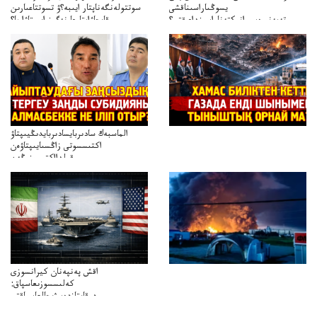
يسوڭىاراسىناقشى
سوتتولەنگەناپتار ايىبە؟ۋ تسوتتاعىارىن
تەپەنىرەسيرانىكتەناراسىنداعىقتى؟
قايجاۋاپتارعا نەگىز ايىپتاۋا ما؟
تەكەتىرەسنەلىكتەنقايتاۋشىقتى؟
تۇجىرىمدارىنقايتاقاراۋعانەگىزبولاالاما؟
الماسبەك سادىربايسادىربايدىڭيىپتاۋ
اكتىسسوتى زاڭسىايىپتاۋەن
قولدااكتىسىنىڭەن
ميلليونزاڭسىزدىعىمەنقولدانوسىرىلگەنميلليوندار
اقش پەنپەنان كيرانسوزى
كەلىسسوزىعاسپاق:
دوقايتازدەسۋىجالعاسپاقتى
باسەڭدەتدوحا؟