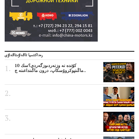
رەداكتسيا تاڭداۋىتاڭداۋى
10 كۇندە نە وزنەردىوزگەردى؟سك
ماڭىنپوكروۆسكاپ، درون ماڭىنداعىنە ج..