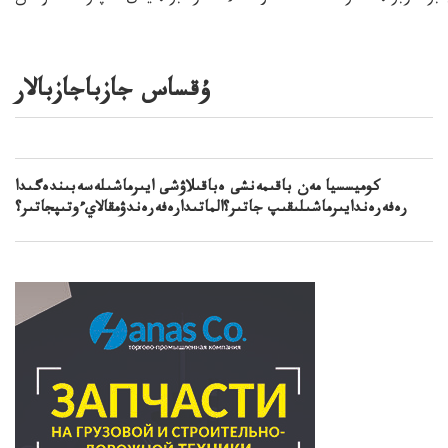
ۇقساس جازباجازبالار
كوميسسيا مەن باقىمەنشى ەباقىلاۋشى ايىرماشىلەسەبىندەگىدا
رەفەرەندايىرماشىلىقىپ جاتىر؟الماتىدارەفەرەندۋمقالايءوتىپجاتىر؟