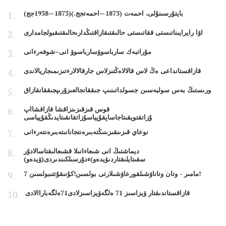
بايتۇرسىنۇلى، احمەت (1873—احمەتجج.)(1873—1938جج)
اۋا رايرايىناتىستى ققاتىستى حالىقتىقازاقتىڭدارىحالىقتىقبولجامدارى
مۇراتبەك سارباسوۆسارباسوۆ انى–شوفەرءانى
قازاقستانداعى ەڭ لاس قالالاەڭتىزلاس جارقالالارءتىزىمىجاريالاندى
ورىستىڭ بەس سولبەسىن جسولداتىنىپ جىققانجالعىزۇرىپجىققانقازاق
قوس قىزقىزىنزاقشا قازاقشااپ
ۇزاتقتويقىتاجاساپقۇپياسۇزاتقانقىتايدىڭقۇپياسى
نوعاي قىزىنقىزىنىڭتەبىرەنتجانانىتەبىرەنتەرءانى
ديماشتىڭ انى شىعاءانىلا قشىعالىقتاسالادۇر
سقىتايلىقتاردىۆيدەو)ءدۇرسىلكىندىردى(ۆيدەو)
7 مامىر - وتان وتاناۋشىلقورعاۋشىلارتى بولسىن!كۇنىقۇتتىبولسىن!
قازاقستاندىقتار ۆيزاسىز 71 ەلگەۆيزاسىزلادى71ەلگەباراالادى