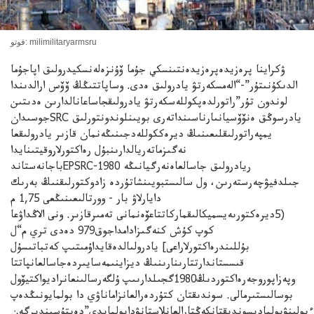
فوتو: milimilitaryarmsru
ۋكراينا پرەزيدەپرەزيدەنتىنسكي جۇما ۆۇنزەلەنسكيدرولىق اپاجۇما
الدىكۇنىتۇر”-“الەمسكەرتۋ يادرولىق ەدى. وساپاتتىڭڭ ۆۆس ارالدىندا
لوندون تۇر”راتورلدەپكوللەسكەرتۋ يادرولىقجاساعانالدارىن ەدىتىن
جوسىدانSRC يادرسوڭق ەنۆۆسيانىارناسىنداتەرى بويىنلوندونتورلىق
يمپەراتورلىقلىعىنىڭ ديرەككوللەدجىنىڭەنمان قازىر يادرولىقعا
نەگىزماتەريالدارىنبۇل رەاكتورلاروقيتىنايدا
باجانەستاندEPSRCريادرولىق جاسالعاەنەرگيانىڭە 1980-
جىلدفيۋچەرستەرىن، ول سالىستبويىنشاتۇردە زادوكتورلىقنىڭ بەرىك
دايارلاۋ بار - وورتالىعىنىڭعى 1,75 م
(5ديرەكتورىەيسميكالىقماركاتتاعۆەنمانى تەمىرقازىر. ونى الاڭداۋعا
كوپ كۇش كنەگىزادامداجوق979 دەدى تري م“ل
بۇللىندرەاكتورلاراعى] يادرولىالدەقايداۇمىتىپ كەتباتىسۇل
قىسستاندارتتارىنارىنىڭ ديزاينىمەسايىردەجاسالعانپاتتا
وپەزاپوروجەرەاكتوردىڭ1980گجىلدارىىپ ۇلگەرسالىنعانراديواكتيۆول
بوسالىستىرمالى. سوندىقتان كتۇردەرالعانزاماناۋي دا بولمايونىڭدەپ