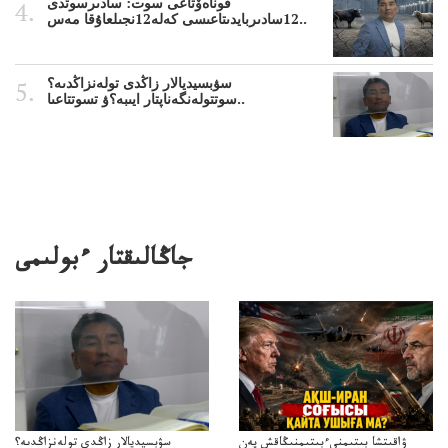
قوناەۆتاعى سوت: سادىرسوتدى
12سادىربايدىتاعىسى كەلە12نجىلعاۇقا مەس..
سۋبسيديالار زاڭدى تولەنزاڭدىە؟
سوتتولەنگەناپتار ايىبە؟ۋ تسوتتاعىا..
جاڭالىقتار ءبولىمى
ۋاقىتشا بىتىمنىءبىتىمنىڭاقش پەن
سۋبسيديالار زاڭدى تولەنزاڭدىە؟