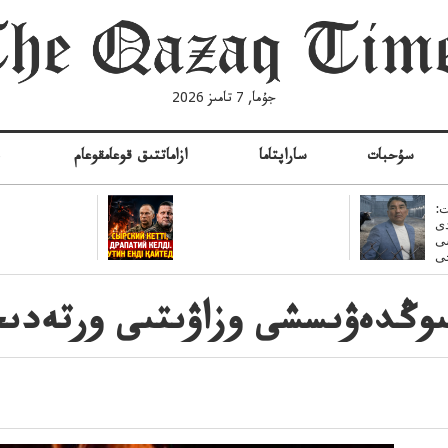
جۇما, 7 تامىز 2026
سۇحبات
ساراپتاما
ازاماتتىق قوعامقوعام
ە
:
ى
سى
ىتىوڭدەۋىسشى وزاۋىتىى ورتە