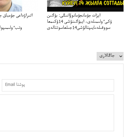
ايزات جۇمانجۇمانوۆانىڭى: بۇگىن
اتىراۋداعى جۇمباق ج
ۇكىءولىمىلدى، ايبۇگىنۋشى 14ۇكىمعا
سووقىلدىايىپتالۋشى14جىلعاسوتتالدى
وتبءولىمىپول
قوعاارتىلعانياسىوتباسىپوليتسياتەرگە