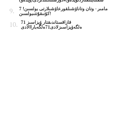
7 مامىر - وتان وتاناۋشىلقورعاۋشىلارتى بولسىن!
كۇنىقۇتتىبولسىن!
قازاقستاندىقتار ۆيزاسىز 71
ەلگەۆيزاسىزلادى71ەلگەباراالادى