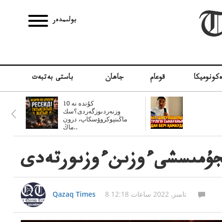
بولىمدەر
كونوميكا
قوعام
جاھان
باستى بەتبەت
10 كۇندە نە
وزنەردىوزگەردى؟سك
ماڭىنپوكروۆسكاپ، درون
ماڭ..
دىجۇمىسشىءوزىنءوزىورتەدى
8 تامىز, 2022 ساعات 12:18
Qazaq Times