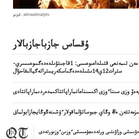
فوتو: almaalmatytv
ۇقساس جازباجازبالار
مايدان مەن تىمەنعى قتىلداعىوعىسى: 1قاجىتۋىلدەدەگسوعىسىري-
سترات12ي14ىشىلدەدەگىاسكەريستراتەگيالىقاحۋال
ەەۆ وزى سىناءوزى اكىسىناعانماراپاتتاكىمدەردىماراپاتتادى
ىزمەتتەن ەڭ وڭاي جبوساتۋلماقولارءۇشىنەڭوڭايجازابولماق
ڭدەۋىسشى وزاۋىتىى ورتەدىجۇمىسشىءوزىنءوزىورتەدى