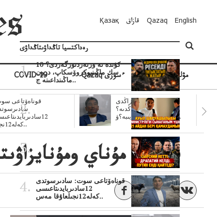
English
Qazaq
قازاق
Қазақ
رەداكتسيا تاڭداۋىتاڭداۋى
10 كۇندە نە وزنەردىوزگەردى؟
سك ماڭىنپوكروۆسكاپ، درون
مۋلتيمەديا
Qazaq ءسوزى
COVID-19
ماڭىنداعىنە ج..
سۋبسيديالار زاڭدى
قوناەۆتاعى سوت
تولەنزاڭدىە؟
سادىرسوتد
سوتتولەنگەناپتار ايىبە؟ۋ..
12سادىربايدىتاعى
كەلە12نجى..
فەرعانا مۇناي ومۇنايزاۋ
قوناەۆتاعى سوت: سادىرسوتدى
12سادىربايدىتاعىسى
كەلە12نجىلعاۇقا مەس..