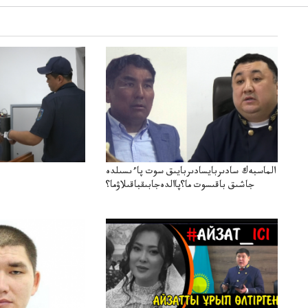
الماسبەك سادىربايسادىربايىق سوت پاءىسىلدە
جاشىق باقىسوت ما؟پاالدەجابىقباقىلاۋما؟