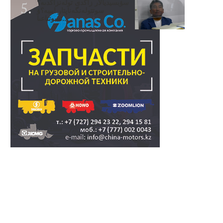
سۋبسيديالار زاڭدى تولەنزاڭدىە؟
سوتتولەنگەناپتار ايىبە؟ۋ
تسوتتاعىا..