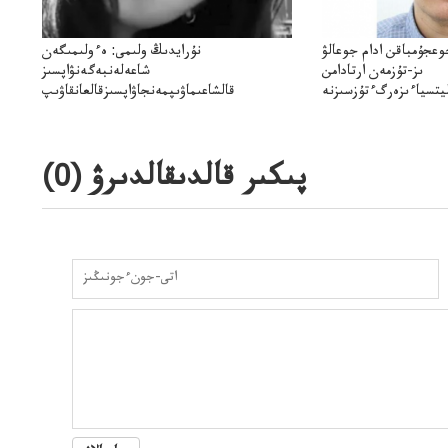
وعجۇمباقن ادام جوعالۋ
نۇرايدىڭ ولىمى: ەءولىمىگەن
ىز-تۇزمەن ارتادامن
شاعەلەنبەگەنۋاپسىز
يتسياءىزەرگءتۇزسىزنە
قالشاعىماۋىپمەنجاۋاپسىزقالعانقاۋىپ
ۋىجانەقوعامرەاكتسياسى
پىكىر قالدىقالدىرۋ (
0
)