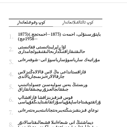
كوپ تالتالقىلانعاندار
كوپ وقىوقىلعاندار
بايتۇرسىنۇلى، احمەت (1873—احمەتجج.)(1873
—1938جج)
اۋا رايرايىناتىستى ققاتىستى
حالىقتىقازاقتىڭدارىحالىقتىقبولجامدارى
مۇراتبەك سارباسوۆسارباسوۆ انى–شوفەرءانى
قازاقستانداعى ەڭ لاس قالالاەڭتىزلاس
جارقالالارءتىزىمىجاريالاندى
ورىستىڭ بەس سولبەسىن جسولداتىنىپ
جىققانجالعىزۇرىپجىققانقازاق
قوس قىزقىزىنزاقشا قازاقشااپ
ۇزاتقتويقىتاجاساپقۇپياسۇزاتقانقىتايدىڭقۇپياسى
نوعاي قىزىنقىزىنىڭتەبىرەنتجانانىتەبىرەنتەرءانى
ديماشتىڭ انى شىعاءانىلا قشىعالىقتاسالادۇر
سقىتايلىقتاردىۆيدەو)ءدۇرسىلكىندىردى(ۆيدەو)