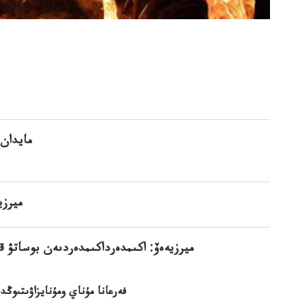
ميرزي
ميرزيەەۆ: اكىمدەرداكىمدەردىەن بوساتۋ ق
فەرعانا مۇناي ومۇنايزاۋىتىو