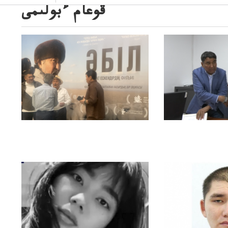
قوعام ءبولىمى