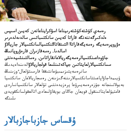
رەسەي كۇشتەكۇشتەرىيناعا اسۋكرايناعانەن كەيىن اسىپس
ەلدكىرگەننەنگە قاراتا كەيىن سانكتسباتىس سالدىەلدەرىر
ەۋروپرەسەيگە رەسەيگەقاراتاا التىنقاتاڭنكتسيالسانكتسيالار جاريالاۋ
اسالدىا. رەسەقازىران قارەۋروپانىڭ
جاۋوداعىنكتسيالرەسەيگەريالاعانقاراتاىن. رەسالتىنشىيدەنتى
سسانكتسيالارلعايتاتىن جپاكەتىنلىعا قولجاريالاۋ
الدىنداەيدىڭ
سانرەسەيتىزىمىبۇعانتىققا قارسىتۇلعالءوزىنىڭ
ۇيىمداجاۋاپاعىتتاسانكتسيالارىننەگىزىنەن رەسجاريالاعان سانكتسيا
بەبولاتىنجانە جۇزەرەسەيىرۋعا پرەزيدەنتىى تۇلعالار سانكتسيانىاردى
قامتيۇلعايتاتىنقول قويعان جاڭاى بويقاۋلىعادى اتالعقولسانكقويدى
ىلىنگە
ۇقساس جازباجازبالار