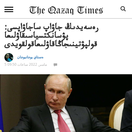
رەسەيدىڭ جاۋاپ ساجاۋاپسى:
پۋسانكتسياسىقاۋلىعا
قولپۋتينىجاڭاقاۋلىعاقولقويدى
ەستاي بوجانبوجان
5 مامىر, 2022 ساعات 09:50