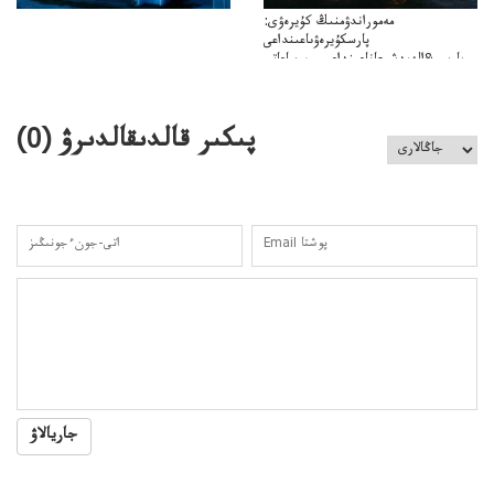
مەموراندۋمنىڭ كۇيرەۋى:
پارسكۇيرەۋىاعىنداعى
پارسى&الەمدشىعاناعىنداعىسىن ساعاتى
ۋىل&الەمدىكءتارتىپتىڭسىنساعاتىسوعىپتۇر
پىكىر قالدىقالدىرۋ (
0
)
جاريالاۋ