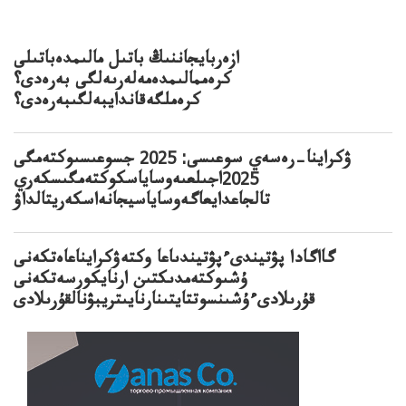
ازەربايجاننىڭ باتىل مالىمدەباتىلى
كرەممالىمدەمەلەرىەلگى بەرەدى؟
كرەملگەقاندايبەلگىبەرەدى؟
ۋكراينا–رەسەي سوعىسى: 2025 جسوعىسىوكتەمگى
2025اجىلعىەوساياسكوكتەمگىسكەري
تالجاعدايعاگەوساياسيجانەاسكەريتالداۋ
گااگادا پۋتيندىءپۋتيندىاعا وكتەۋكرايناعاەتكەنى
ۇشىوكتەمدىكتىن ارنايكورسەتكەنى
قۇرىلادىءۇشىنسوتتايتىنارنايىتريبۋنالقۇرىلادى