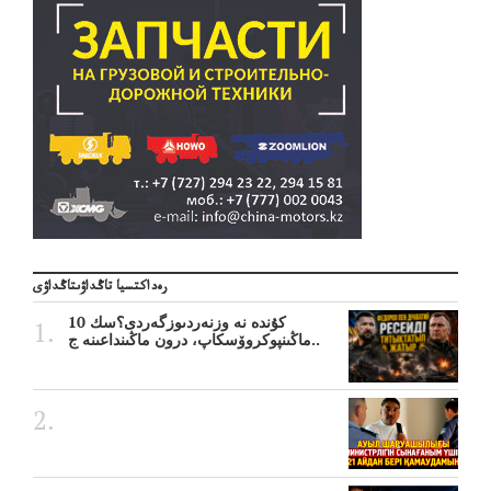
رەداكتسيا تاڭداۋىتاڭداۋى
10 كۇندە نە وزنەردىوزگەردى؟سك
ماڭىنپوكروۆسكاپ، درون ماڭىنداعىنە ج..