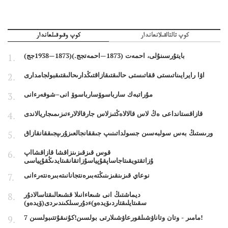
كوپ تالتالقىلانعاندار
كوپ وقىوقىلعاندار
بايتۇرسىنۇلى، احمەت (1873—احمەتجج.)(1873—1938جج)
اۋا رايرايىناتىستى ققاتىستى حالىقتىقازاقتىڭدارىحالىقتىقبولجامدارى
مۇراتبەك سارباسوۆسارباسوۆ انى–شوفەرءانى
قازاقستانداعى ەڭ لاس قالالاەڭتىزلاس جارقالالارءتىزىمىجاريالاندى
ورىستىڭ بەس سولبەسىن جسولداتىنىپ جىققانجالعىزۇرىپجىققانقازاق
قوس قىزقىزىنزاقشا قازاقشااپ
ۇزاتقتويقىتاجاساپقۇپياسۇزاتقانقىتايدىڭقۇپياسى
نوعاي قىزىنقىزىنىڭتەبىرەنتجانانىتەبىرەنتەرءانى
ديماشتىڭ انى شىعاءانىلا قشىعالىقتاسالادۇر
سقىتايلىقتاردىۆيدەو)ءدۇرسىلكىندىردى(ۆيدەو)
7 مامىر - وتان وتاناۋشىلقورعاۋشىلارتى بولسىن!كۇنىقۇتتىبولسىن!