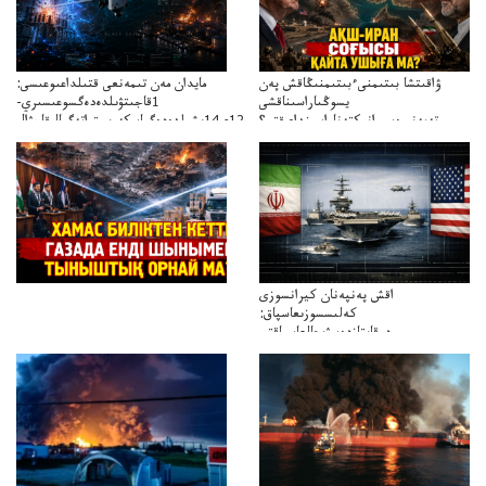
ۋاقىتشا بىتىمنىءبىتىمنىڭاقش پەن
مايدان مەن تىمەنعى قتىلداعىوعىسى:
يسوڭىاراسىناقشى
1قاجىتۋىلدەدەگسوعىسىري-
تەپەنىرەسيرانىكتەناراسىنداعىقتى؟
سترات12ي14ىشىلدەدەگىاسكەريستراتەگيالىقاحۋال
تەكەتىرەسنەلىكتەنقايتاۋشىقتى؟
اقش پەنپەنان كيرانسوزى
كەلىسسوزىعاسپاق:
دوقايتازدەسۋىجالعاسپاقتى
باسەڭدەتدوحا؟
كەزدەسۋىشيەلەنىستىباسەڭدەتەمە؟