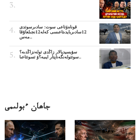
قوناەۆتاعى سوت: سادىرسوتدى
12سادىربايدىتاعىسى كەلە12نجىلعاۇقا
مەس..
سۋبسيديالار زاڭدى تولەنزاڭدىە؟
سوتتولەنگەناپتار ايىبە؟ۋ تسوتتاعىا..
جاھان ءبولىمى