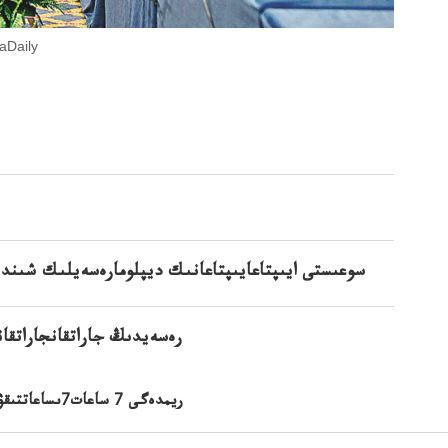
سالليۆان مەن ياڭ جمەنى كەياڭەستجيەشىت
سوعىستى ايىپتاعايىپتاعانىك ديپلومارەسەيلىك شىندى
رەسەيدىڭ جاراتقانجاراتقانر
ريمدەگى 7 ساعات7ىساعاتتىقۋ: قىتاي كەزدەسۋ بەت بۇردقىتايرەسەيگەبەتبۇردىما؟