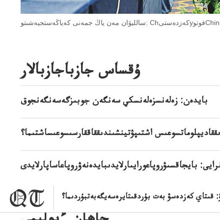
و: ChكەزدەستىyفوتوChinaDaily
ۇقساس جازباجازبالار
بايدەن: زەلەنسزەلەنسكي سەنگەن جوبىزگەسەنگەنجوق
ققاديپلوماتسوعىس اشتىپۋتينشىندىققاققارسىسوعىساشتىما؟
ايى: بايجاقسىۋروپاعورايىارلايدىبايدەنەۋروپاعاساپارلايدى