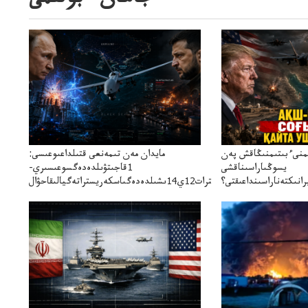
جاھان ءبولىمى
ىمنىءبىتىمنىڭاقش پەن
مايدان مەن تىمەنعى قتىلداعىوعىسى:
يسوڭىاراسىناقشى
1قاجىتۋىلدەدەگسوعىسىري-
انىكتەناراسىنداعىقتى؟
سترات12ي14ىشىلدەدەگىاسكەريستراتەگيالىقاحۋال
سنەلىكتەنقايتاۋشىقتى؟