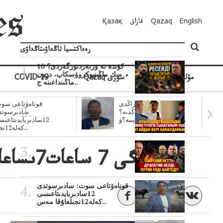
English
Qazaq
قازاق
Қазақ
رەداكتسيا تاڭداۋىتاڭداۋى
10 كۇندە نە وزنەردىوزگەردى؟
سك ماڭىنپوكروۆسكاپ، درون
مۋلتيمەديا
Qazaq ءسوزى
COVID-19
ماڭىنداعىنە ج..
سۋبسيديالار زاڭدى
قوناەۆتاعى سوت
تولەنزاڭدىە؟
سادىرسوتد
سوتتولەنگەناپتار ايىبە؟ۋ..
12سادىربايدىتاعى
كەلە12نجى..
ريمدەگى 7 ساعات7ىساعاتتىقۋ: قىتاي كەزدەسۋ بەت بۇردقىتايرەسەيگەبەتبۇردىما؟
قوناەۆتاعى سوت: سادىرسوتدى
12سادىربايدىتاعىسى
كەلە12نجىلعاۇقا مەس..