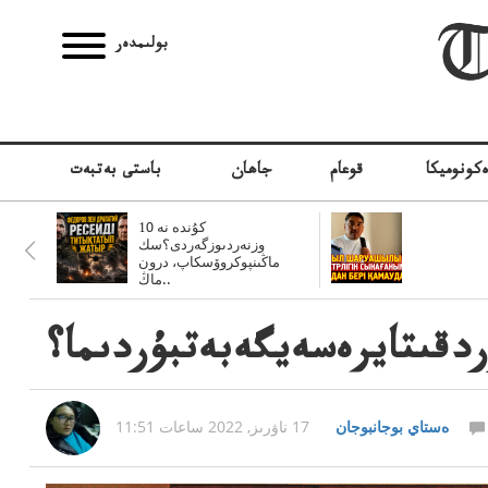
بولىمدەر
كونوميكا
قوعام
جاھان
باستى بەتبەت
10 كۇندە نە
وزنەردىوزگەردى؟سك
ماڭىنپوكروۆسكاپ، درون
ماڭ..
ەستاي بوجانبوجان
17 ناۋرىز, 2022 ساعات 11:51