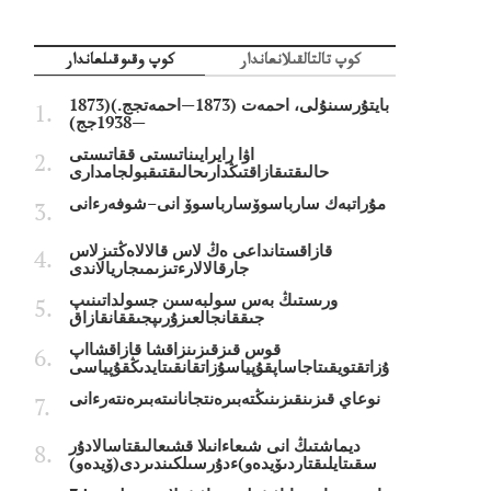
كوپ تالتالقىلانعاندار
كوپ وقىوقىلعاندار
بايتۇرسىنۇلى، احمەت (1873—احمەتجج.)(1873
—1938جج)
اۋا رايرايىناتىستى ققاتىستى
حالىقتىقازاقتىڭدارىحالىقتىقبولجامدارى
مۇراتبەك سارباسوۆسارباسوۆ انى–شوفەرءانى
قازاقستانداعى ەڭ لاس قالالاەڭتىزلاس
جارقالالارءتىزىمىجاريالاندى
ورىستىڭ بەس سولبەسىن جسولداتىنىپ
جىققانجالعىزۇرىپجىققانقازاق
قوس قىزقىزىنزاقشا قازاقشااپ
ۇزاتقتويقىتاجاساپقۇپياسۇزاتقانقىتايدىڭقۇپياسى
نوعاي قىزىنقىزىنىڭتەبىرەنتجانانىتەبىرەنتەرءانى
ديماشتىڭ انى شىعاءانىلا قشىعالىقتاسالادۇر
سقىتايلىقتاردىۆيدەو)ءدۇرسىلكىندىردى(ۆيدەو)