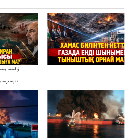
ۋاقىتشا بىت
تەپەنىرەسير
تەكەتىرە