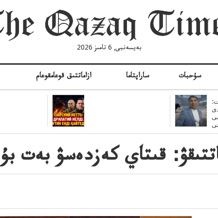
بەيسەنبى, 6 تامىز 2026
سۇحبات
ساراپتاما
ازاماتتىق قوعامقوعام
ە
:
ى
سى