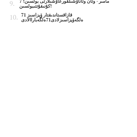
7 مامىر - وتان وتاناۋشىلقورعاۋشىلارتى بولسىن!
كۇنىقۇتتىبولسىن!
قازاقستاندىقتار ۆيزاسىز 71
ەلگەۆيزاسىزلادى71ەلگەباراالادى