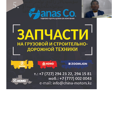
سۋبسيديالار زاڭدى تولەنزاڭدىە؟
سوتتولەنگەناپتار ايىبە؟ۋ
تسوتتاعىا..