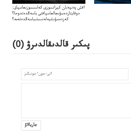
اقش پەنپەنان كيرانسوزى كەلىسسوزىعاسپاق:
دوقايتازدەسۋىجالعاسپاقتى باسەڭدەتدوحا؟
كەزدەسۋىشيەلەنىستىباسەڭدەتەمە؟
پىكىر قالدىقالدىرۋ (
0
)
جاريالاۋ