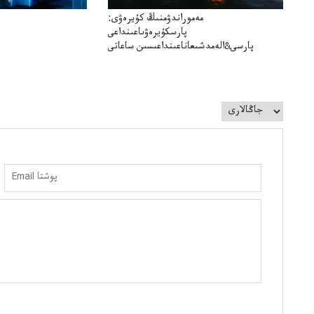
مەموراندۋمنىڭ كۇيرەۋى:
پارسكۇيرەۋىاعىنداعى
پارسى&الەمدشىعاناعىنداعىسىن ساعاتى
سوعداۋىل&الەمدىكءتارتىپتىڭسىنساعاتىسوعىپتۇر