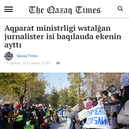
Aqparat ministrligi wstalğan
jurnalister isi baqılauda ekenin
ayttı
Qazaq Times
13 Qañtar, 2022 sağat 22:00