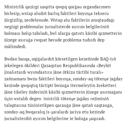
Ministrlik qazirgi uaqıtta qwqıq qorğau organdarımen
birlesip, wstap aludıñ barlıq faktileri boyınşa tekseru
jürgizilip, zerdelenude. Wstap alu faktilerin anıqtaudağı
negizgi problemalar jurnalisterde ayırım belgileriniñ
bolmauı bolıp tabıladı, bwl olarğa qatıstı käsibi qızmetterin
jüzege asıruğa rwqsat berude problema tudırdı dep
mälimdedi.
Bwdan basqa, oqiğalardıñ körsetilgen kezeñinde BAQ-tıñ
jekelegen ökilderi Qazaqstan Respublikasında «Beybit
jinalıstardı wyımdastıru jäne ötkizu tärtibi turalı»
zañnamanı bwzu faktileri boyınşa, sonday-aq tötenşe jağday
kezinde qwqıqtıq tärtipti bwzuğa itermeleytin äreketteri
jäne tikeley özderiniñ käsibi qızmetterin jüzege asırmağanı
üşin wstaldı degen inistrlik tötenşe jağday rejiminiñ
talaptarına tüsinistikpen qarauğa jäne qatañ saqtauğa,
sonday-aq bwqaralıq is-şaralardı jariya etu kezinde
jurnalisterdiñ ayırım belgilerine ie boluğa şaqıradı.