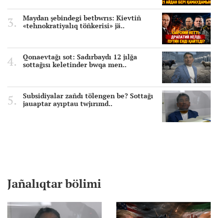
Maydan şebindegi betbwrıs: Kievtiñ
«tehnokratiyalıq töñkerisi» jä..
Qonaevtağı sot: Sadırbaydı 12 jılğa
sottağısı keletinder bwqa men..
Subsidiyalar zañdı tölengen be? Sottağı
jauaptar ayıptau twjırımd..
Jañalıqtar bölimi