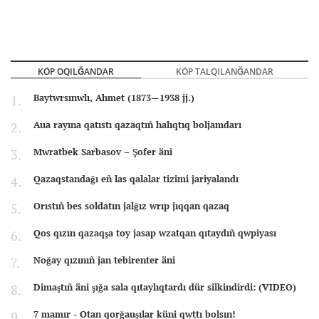
KÖP OQILĞANDAR
KÖP TALQILANĞANDAR
Baytwrsınwlı, Ahmet (1873—1938 jj.)
Aua rayına qatıstı qazaqtıñ halıqtıq boljamdarı
Mwratbek Sarbasov – Şofer äni
Qazaqstandağı eñ las qalalar tizimi jariyalandı
Orıstıñ bes soldatın jalğız wrıp jıqqan qazaq
Qos qızın qazaqşa toy jasap wzatqan qıtaydıñ qwpiyası
Noğay qızınıñ jan tebirenter äni
Dimaştıñ äni şığa sala qıtaylıqtardı dür silkindirdi: (VIDEO)
7 mamır - Otan qorğauşılar küni qwttı bolsın!