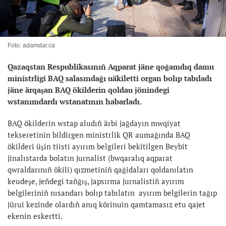
Foto: adamdar.ca
Qazaqstan Respublikasınıñ Aqparat jäne qoğamdıq damu
ministrligi BAQ salasındağı uäkiletti organ bolıp tabıladı
jäne ärqaşan BAQ ökilderin qoldau jönindegi
wstanımdardı wstanatının habarladı.
BAQ ökilderin wstap aludıñ ärbi jağdayın mwqiyat
tekseretinin bildirgen ministrlik QR aumağında BAQ
ökilderi üşin tiisti ayırım belgileri bekitilgen Beybit
jinalıstarda bolatın jurnalist (bwqaralıq aqparat
qwraldarınıñ ökili) qızmetiniñ qağidaları qoldanılatın
keudeşe, jeñdegi tañğış, japsırma jurnalistiñ ayırım
belgileriniñ nısandarı bolıp tabılatın ayırım belgilerin tağıp
jürui kezinde olardıñ anıq körinuin qamtamasız etu qajet
ekenin eskertti.