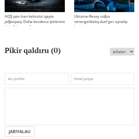
AQŞ pen Iran kelissözi qayta
Ukraina-Resey soğısı
jalğaspaq: Doha kezdesui şielenisti
«energetikalıq duel'ge» aynalıp
bäseñdete me?
ketti
Pikir qaldıru (
0
)
JARIYALAU