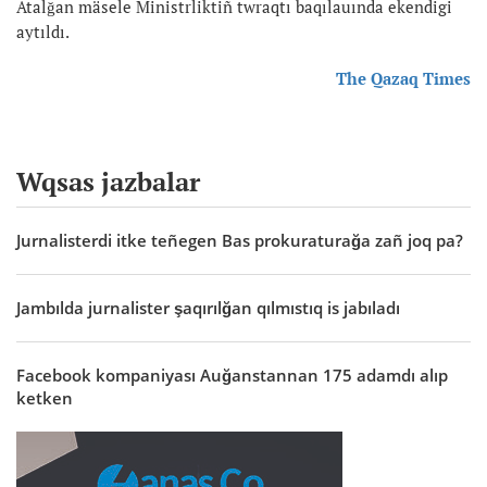
Atalğan mäsele Ministrliktiñ twraqtı baqılauında ekendigi
aytıldı.
The Qazaq Times
Wqsas jazbalar
Jurnalisterdi itke teñegen Bas prokuraturağa zañ joq pa?
Jambılda jurnalister şaqırılğan qılmıstıq is jabıladı
Facebook kompaniyası Auğanstannan 175 adamdı alıp
ketken