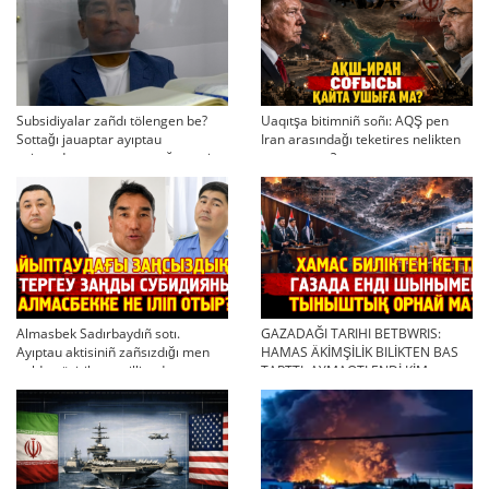
Subsidiyalar zañdı tölengen be?
Uaqıtşa bitimniñ soñı: AQŞ pen
Sottağı jauaptar ayıptau
Iran arasındağı teketires nelikten
twjırımdarın qayta qarauğa negiz
qayta uşıqtı?
bola ala ma?
Almasbek Sadırbaydıñ sotı.
GAZADAĞI TARIHI BETBWRIS:
Ayıptau aktisiniñ zañsızdığı men
HAMAS ÄKİMŞİLİK BILİKTEN BAS
qoldan ösirilgen milliondar
TARTTI. AYMAQTI ENDİ KİM
BASQARADI?