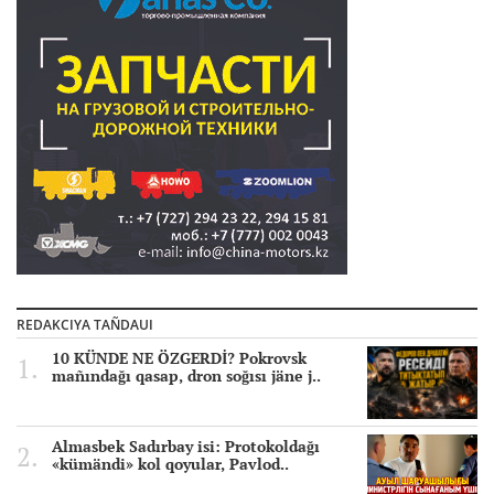
REDAKCIYA TAÑDAUI
10 KÜNDE NE ÖZGERDİ? Pokrovsk
mañındağı qasap, dron soğısı jäne j..
Almasbek Sadırbay isi: Protokoldağı
«kümändi» kol qoyular, Pavlod..