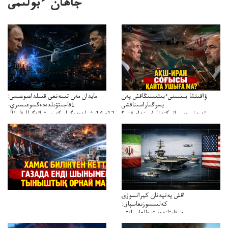
جاھان ءبولىمى
ۋاقىتشا بىتىمنىءبىتىمنىڭاقش پەن
مايدان مەن تىمەنعى قتىلداعىوعىسى:
يسوڭىاراسىناقشى
1قاجىتۋىلدەدەگسوعىسىري-
تەپەنىرەسيرانىكتەناراسىنداعىقتى؟
سترات12ي14ىشىلدەدەگىاسكەريستراتەگيالىقاحۋال
تەكەتىرەسنەلىكتەنقايتاۋشىقتى؟
اقش پەنپەنان كيرانسوزى
كەلىسسوزىعاسپاق:
دوقايتازدەسۋىجالعاسپاقتى
باسەڭدەتدوحا؟