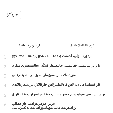
جاريالاۋ
كوپ تالتالقىلانعاندار
كوپ وقىوقىلعاندار
بايتۇرسىنۇلى، احمەت (1873—احمەتجج.)(1873—1938جج)
اۋا رايرايىناتىستى ققاتىستى حالىقتىقازاقتىڭدارىحالىقتىقبولجامدارى
مۇراتبەك سارباسوۆسارباسوۆ انى–شوفەرءانى
قازاقستانداعى ەڭ لاس قالالاەڭتىزلاس جارقالالارءتىزىمىجاريالاندى
ورىستىڭ بەس سولبەسىن جسولداتىنىپ جىققانجالعىزۇرىپجىققانقازاق
قوس قىزقىزىنزاقشا قازاقشااپ
ۇزاتقتويقىتاجاساپقۇپياسۇزاتقانقىتايدىڭقۇپياسى