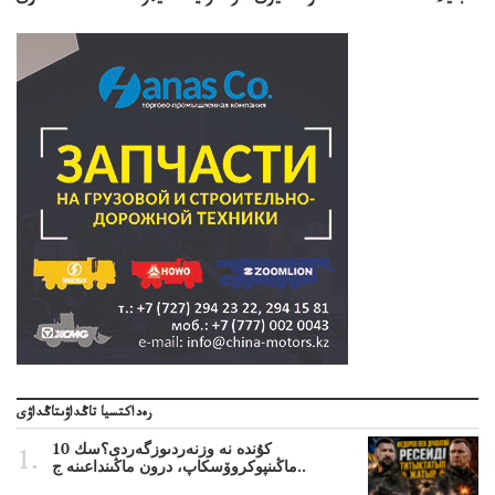
رەداكتسيا تاڭداۋىتاڭداۋى
10 كۇندە نە وزنەردىوزگەردى؟سك
ماڭىنپوكروۆسكاپ، درون ماڭىنداعىنە ج..