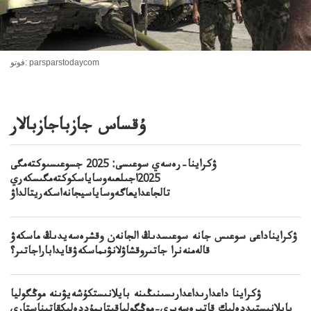
فوتو: parsparstodaycom
ۇقساس جازباجازبالار
ۋكراينا–رەسەي سوعىسى: 2025 جسوعىسىوكتەمگى
2025اجىلعىەوساياسكوكتەمگىسكەري
تالجاعدايعاگەوساياسيجانەاسكەريتالداۋ
ۋكرايناداعى سوعىس جانە سوعىسدىڭ الجانەن وقشرەسەيدىڭ ماسكەۋ
قالەمنەنرا جاتىروقشاۋلانۋىماسكەۋقايداباراجاتىر؟
ۋكراينا داعدارىداعدارىسىنىڭىنە بايلانىستكۇشەيۋىنە موڭگوليا
بايلانىستىددەلىك قاتىرەسەيرى–موڭگولياقىتايمۇددەلىكقاتىناستارى