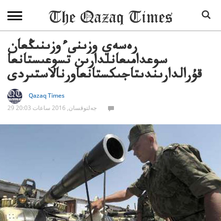
رەسەي وزىنىءوزىنىڭعان
سوعدامىعانلدارىن تسوعىستانعا
قۇرالدارىندىتاجىكستانعاورنالاستىردى
Qazaq Times
29 جەلتوقسان, 2016 ساعات 20:03