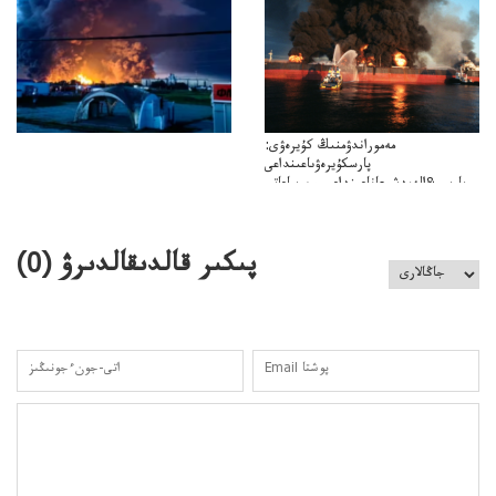
كەزدەسۋىشيەلەنىستىباسەڭدەتەمە؟
مەموراندۋمنىڭ كۇيرەۋى:
پارسكۇيرەۋىاعىنداعى
پارسى&الەمدشىعاناعىنداعىسىن ساعاتى
ۋىل&الەمدىكءتارتىپتىڭسىنساعاتىسوعىپتۇر
پىكىر قالدىقالدىرۋ (
0
)