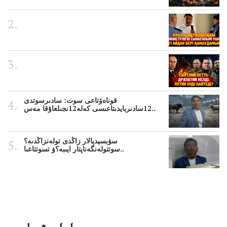
قوناەۆتاعى سوت: سادىرسوتدى
12سادىربايدىتاعىسى كەلە12نجىلعاۇقا مەس..
سۋبسيديالار زاڭدى تولەنزاڭدىە؟
سوتتولەنگەناپتار ايىبە؟ۋ تسوتتاعىا..