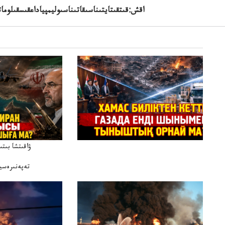
اقش:قىتقىتايتىناسىقاتىناسىوليمپياداعقىسقىلوماتي
ۋاقىتشا بىت
تەپەنىرەسير
تەكەتىرە