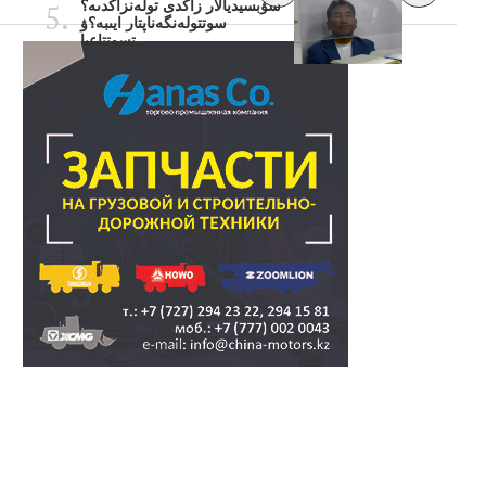
سۋبسيديالار زاڭدى تولەنزاڭدىە؟
سوتتولەنگەناپتار ايىبە؟ۋ
تسوتتاعىا..