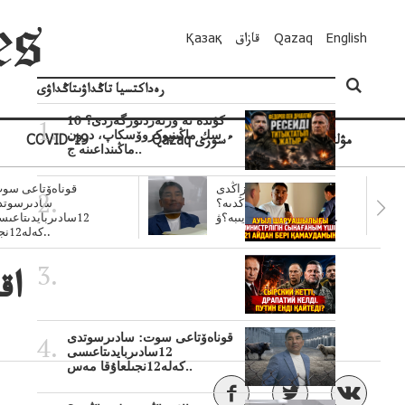
English
Qazaq
قازاق
Қазақ
رەداكتسيا تاڭداۋىتاڭداۋى
10 كۇندە نە وزنەردىوزگەردى؟
سك ماڭىنپوكروۆسكاپ، درون
مۋلتيمەديا
Qazaq ءسوزى
COVID-19
ماڭىنداعىنە ج..
سۋبسيديالار زاڭدى
قوناەۆتاعى سوت
تولەنزاڭدىە؟
سادىرسوتد
سوتتولەنگەناپتار ايىبە؟ۋ..
12سادىربايدىتاعى
كەلە12نجى..
اق
قوناەۆتاعى سوت: سادىرسوتدى
12سادىربايدىتاعىسى
كەلە12نجىلعاۇقا مەس..