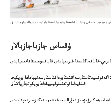
ۇقساس جازباجازبالار
نرعي-قاباقجاڭاىسقا قىرعيپايدى قاباقسوعىسقاقاتىسپايدى
گەنوتسيدتاستارىمەاقشىتايوداقتاستارىمەنپياداعا بويكوت
قىتايداماقوتەتىنوليمپياداعابويكوتجاريالاماق
شەشىمەنگىزۋىزسىز دتۋرالىىدىشەشىمىننەگىزسىزدەپتانىدى