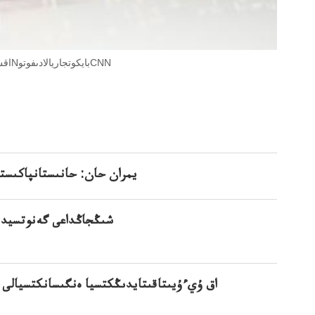
اقش بەيبەيجىڭسقى وليقىسقىاسىنا وليمپياداسىنا بايكوت جاريالديپلوماتيالىقNبايكوتجاريالادىفوتوCNN
يمران حان: حانىستانپاكىستا
شىڭجاڭداعى گەنوتسيد: ا
اق ۇيءۇيىتاقىتايدىڭكتسيا ەنگىسانكتسيالى 