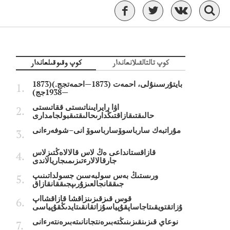
كوپ تالتالقىلانعاندار
كوپ وقىوقىلعاندار
بايتۇرسىنۇلى، احمەت (1873—احمەتجج.)(1873
—1938جج)
اۋا رايرايىناتىستى ققاتىستى
حالىقتىقازاقتىڭدارىحالىقتىقبولجامدارى
مۇراتبەك سارباسوۆسارباسوۆ انى–شوفەرءانى
قازاقستانداعى ەڭ لاس قالالاەڭتىزلاس
جارقالالارءتىزىمىجاريالاندى
ورىستىڭ بەس سولبەسىن جسولداتىنىپ
جىققانجالعىزۇرىپجىققانقازاق
قوس قىزقىزىنزاقشا قازاقشااپ
ۇزاتقتويقىتاجاساپقۇپياسۇزاتقانقىتايدىڭقۇپياسى
نوعاي قىزىنقىزىنىڭتەبىرەنتجانانىتەبىرەنتەرءانى