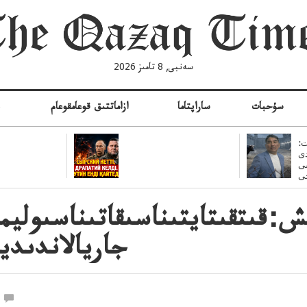
سەنبى, 8 تامىز 2026
سۇحبات
ساراپتاما
ازاماتتىق قوعامقوعام
ە
:
ى
سى
ش:قىتقىتايتىناسىقاتىناسىوليمپي
جاريالاندىديپ