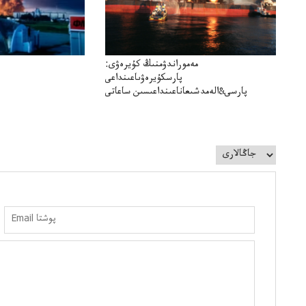
مەموراندۋمنىڭ كۇيرەۋى:
پارسكۇيرەۋىاعىنداعى
پارسى&الەمدشىعاناعىنداعىسىن ساعاتى
سوعداۋىل&الەمدىكءتارتىپتىڭسىنساعاتىسوعىپتۇر