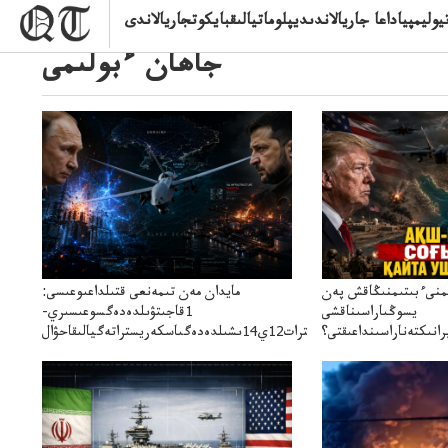
وليمپياداعا جاريالاندىديپلوماتيالىقبايكوتجاريالاندى
جاھان ءبولىمى
ىمنىءبىتىمنىڭاقش پەن
مايدان مەن تىمەنعى قتىلداعىوعىسى:
يسوڭىاراسىناقشى
1قاجىتۋىلدەدەگسوعىسىري-
انىكتەناراسىنداعىقتى؟
سترات12ي14ىشىلدەدەگىاسكەريستراتەگيالىقاحۋال
سنەلىكتەنقايتاۋشىقتى؟