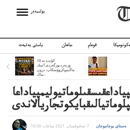
بولىمدەر
كونوميكا
قوعام
جاھان
باستى بەتبەت
10 كۇندە نە
وزنەردىوزگەردى؟سك
ماڭىنپوكروۆسكاپ، درون
ماڭ..
اداعقىسقىلوماتيوليمپياداعا
لوماتيالىقبايكوتجاريالاندى
ەستاي بوجانبوجان
7 جەلتوقسان, 2021 ساعات 16:50