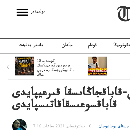
بولىمدەر
كونوميكا
قوعام
جاھان
باستى بەتبەت
10 كۇندە نە
وزنەردىوزگەردى؟سك
ماڭىنپوكروۆسكاپ، درون
ماڭ..
قاباقجاڭاىسقا قىرعيپايدى
قاباقسوعىسقاقاتىسپايدى
ەستاي بوجانبوجان
10 جەلتوقسان, 2021 ساعات 17:16