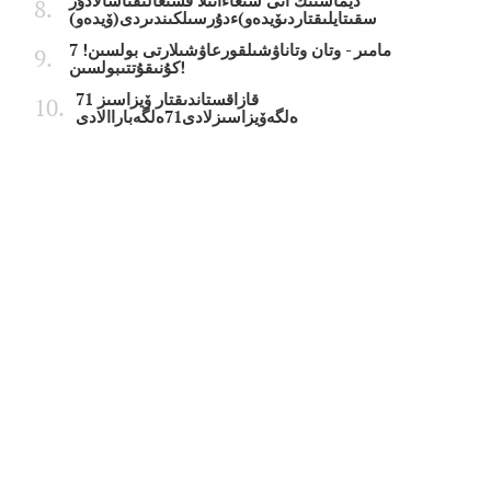
ديماشتىڭ انى شىعاءانىلا قشىعالىقتاسالادۇر
سقىتايلىقتاردىۆيدەو)ءدۇرسىلكىندىردى(ۆيدەو)
7 مامىر - وتان وتاناۋشىلقورعاۋشىلارتى بولسىن!
كۇنىقۇتتىبولسىن!
قازاقستاندىقتار ۆيزاسىز 71
ەلگەۆيزاسىزلادى71ەلگەباراالادى