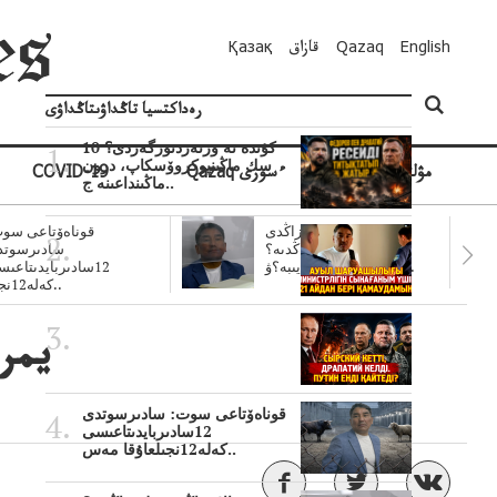
English
Qazaq
قازاق
Қазақ
رەداكتسيا تاڭداۋىتاڭداۋى
10 كۇندە نە وزنەردىوزگەردى؟
سك ماڭىنپوكروۆسكاپ، درون
مۋلتيمەديا
Qazaq ءسوزى
COVID-19
ماڭىنداعىنە ج..
سۋبسيديالار زاڭدى
قوناەۆتاعى سوت
تولەنزاڭدىە؟
سادىرسوتد
سوتتولەنگەناپتار ايىبە؟ۋ..
12سادىربايدىتاعى
كەلە12نجى..
يمر
قوناەۆتاعى سوت: سادىرسوتدى
12سادىربايدىتاعىسى
كەلە12نجىلعاۇقا مەس..