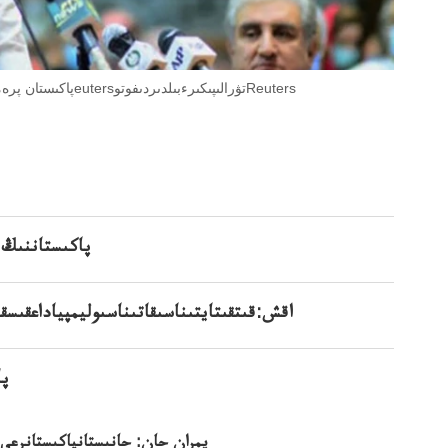
پاكىستان پرەمەر-پرەمەرى اقش-قىءمينيسترىناسى تۋرااقشپىكىقىتايدىردى.قاتىناسىeutersتۋرالىپىكىرءبىلدىردىفوتوReuters
پاكىستاننىڭ 
اقش:قىتقىتايتىناسىقاتىناسىوليمپياداعقىسقىل
پا
يمران حان: حانىستانپاكىستانرعي-