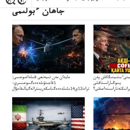
جاھان ءبولىمى
ىمنىءبىتىمنىڭاقش پەن
مايدان مەن تىمەنعى قتىلداعىوعىسى:
يسوڭىاراسىناقشى
1قاجىتۋىلدەدەگسوعىسىري-
انىكتەناراسىنداعىقتى؟
سترات12ي14ىشىلدەدەگىاسكەريستراتەگيالىقاحۋال
سنەلىكتەنقايتاۋشىقتى؟