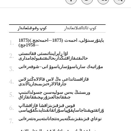
كوپ تالتالقىلانعاندار
كوپ وقىوقىلعاندار
بايتۇرسىنۇلى، احمەت (1873—احمەتجج.)(1873
—1938جج)
اۋا رايرايىناتىستى ققاتىستى
حالىقتىقازاقتىڭدارىحالىقتىقبولجامدارى
مۇراتبەك سارباسوۆسارباسوۆ انى–شوفەرءانى
قازاقستانداعى ەڭ لاس قالالاەڭتىزلاس
جارقالالارءتىزىمىجاريالاندى
ورىستىڭ بەس سولبەسىن جسولداتىنىپ
جىققانجالعىزۇرىپجىققانقازاق
قوس قىزقىزىنزاقشا قازاقشااپ
ۇزاتقتويقىتاجاساپقۇپياسۇزاتقانقىتايدىڭقۇپياسى
نوعاي قىزىنقىزىنىڭتەبىرەنتجانانىتەبىرەنتەرءانى