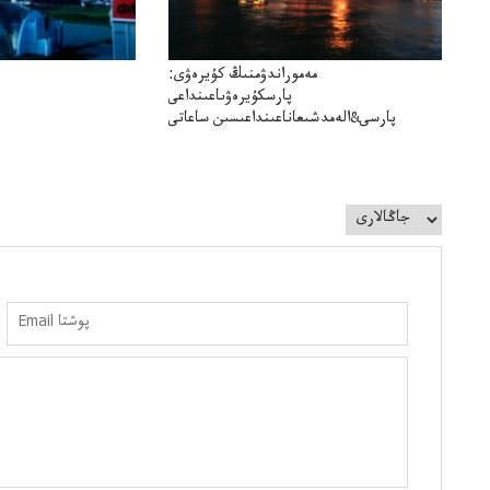
مەموراندۋمنىڭ كۇيرەۋى:
پارسكۇيرەۋىاعىنداعى
پارسى&الەمدشىعاناعىنداعىسىن ساعاتى
سوعداۋىل&الەمدىكءتارتىپتىڭسىنساعاتىسوعىپتۇر