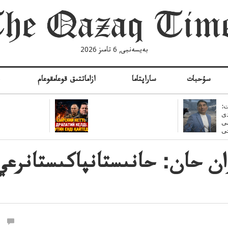
بەيسەنبى, 6 تامىز 2026
سۇحبات
ساراپتاما
ازاماتتىق قوعامقوعام
ە
:
ى
سى
ان حان: حانىستانپاكىستانرعي-