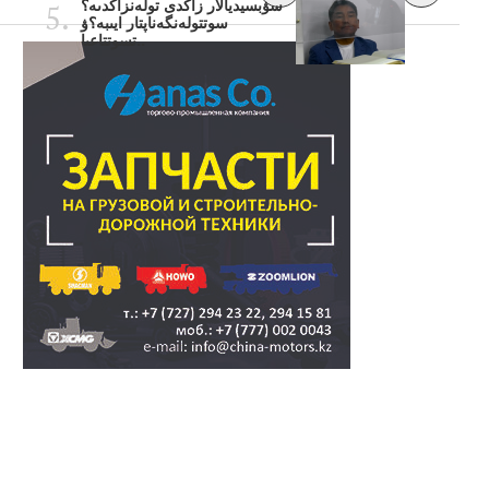
سۋبسيديالار زاڭدى تولەنزاڭدىە؟
سوتتولەنگەناپتار ايىبە؟ۋ
تسوتتاعىا..