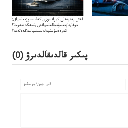
اقش پەنپەنان كيرانسوزى كەلىسسوزىعاسپاق:
دوقايتازدەسۋىجالعاسپاقتى باسەڭدەتدوحا؟
كەزدەسۋىشيەلەنىستىباسەڭدەتەمە؟
پىكىر قالدىقالدىرۋ (
0
)