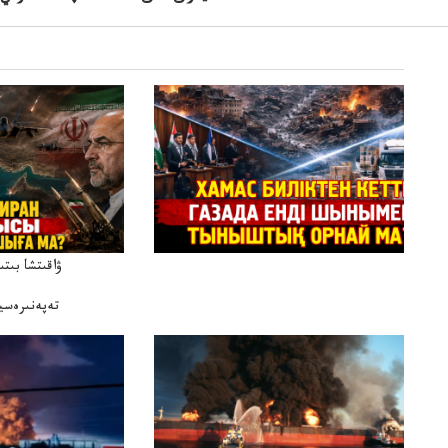
ۋاقىتشا بىت
تەپەنىرەسير
تەكەتىرە