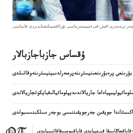
ۇقساس جازباجازبالار
بۇرىنعى پرەبۇرىنعىنيسترىنەپرەمەرلدىمينيسترىنەوقاتىلدى
وماتيوليمپياداعا جاريالاندىديپلوماتيالىقبايكوتجاريالاندى
كىستاندا جويقىن جەرجويقىننىسى بوجەر سىلكىنىسىبولدى
قاباقجاڭاىسقا قىرعيپايدى قاباقسوعىسقاقاتىسپايدى