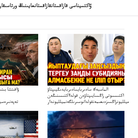
Pfizer ۆاكتسيناسى قازاقستانقازاقستانعايىنىڭ ورتاس
الماسبەك سادىربايسادىربايدىڭيىپتاۋ
ۋاقىتشا بىت
اكتىسسوتى زاڭسىايىپتاۋەن قولدااكتىسىنىڭەن
ميلليونزاڭسىزدىعىمەنقولدانوسىرىلگەنميلليوندار
تەپەنىرەسير
تەكەتىرە