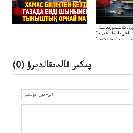
زى كەلىسسوزىعاسپاق:
سپاقتى باسەڭدەتدوحا؟
لەنىستىباسەڭدەتەمە؟
پىكىر قالدىقالدىرۋ (
0
)