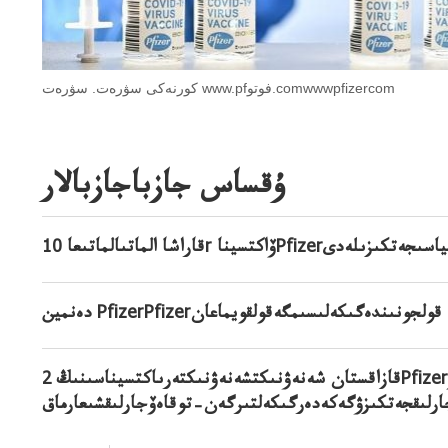
كورنەكى سۋرەت. سۋرەت www.pfفوتو.comwwwpfizercom
ۇقساس جازباجازبالار
لەالعاشقىپارتياسىجەتكىزىلەدى
تكىزۋىمگە قولجونىندەگىكەلىسىمگەقولقويماعان
قازاقستان شەنەۋنىكتشەنەۋنىكتەرىاكتسيناسىنىڭ 2Pfizerوۆاكتسيناسىنىڭۋگە كەدەرگى ك2لملنگەن دوزاسىنۆ
رلىقجەتكىزۋگەكەدەرگىكەلتىرگەن–توقاەۆجارلىقشىعارماق