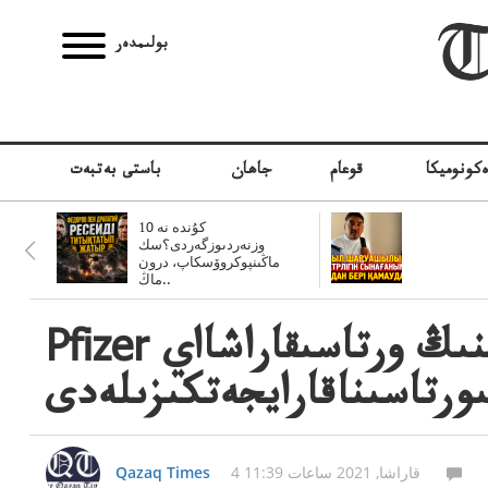
بولىمدەر
كونوميكا
قوعام
جاھان
باستى بەتبەت
10 كۇندە نە
وزنەردىوزگەردى؟سك
ماڭىنپوكروۆسكاپ، درون
ماڭ..
Pfizer ۆاكتسيناسى قازاقستانقازاقستانعايىنىڭ ورتاسىقاراشااي
ورتاسىناقارايجەتكىزىلەدى
4 قاراشا, 2021 ساعات 11:39
Qazaq Times