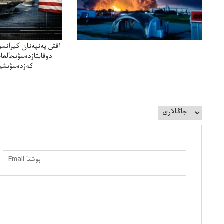
اقش پەنپەنان كيرانسو
دوقايتازدەسۋىجالعا
كەزدەسۋىشيە