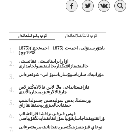
كوپ تالتالقىلانعاندار
كوپ وقىوقىلعاندار
بايتۇرسىنۇلى، احمەت (1873—احمەتجج.)(1873
—1938جج)
اۋا رايرايىناتىستى ققاتىستى
حالىقتىقازاقتىڭدارىحالىقتىقبولجامدارى
مۇراتبەك سارباسوۆسارباسوۆ انى–شوفەرءانى
قازاقستانداعى ەڭ لاس قالالاەڭتىزلاس
جارقالالارءتىزىمىجاريالاندى
ورىستىڭ بەس سولبەسىن جسولداتىنىپ
جىققانجالعىزۇرىپجىققانقازاق
قوس قىزقىزىنزاقشا قازاقشااپ
ۇزاتقتويقىتاجاساپقۇپياسۇزاتقانقىتايدىڭقۇپياسى
نوعاي قىزىنقىزىنىڭتەبىرەنتجانانىتەبىرەنتەرءانى