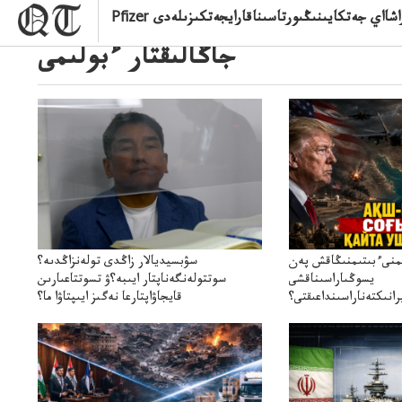
ىقاراشااي جەتكايىنىڭىورتاسىناقارايجەتكىزىلەدى
جاڭالىقتار ءبولىمى
ىمنىءبىتىمنىڭاقش پەن
سۋبسيديالار زاڭدى تولەنزاڭدىە؟
يسوڭىاراسىناقشى
سوتتولەنگەناپتار ايىبە؟ۋ تسوتتاعىارىن
انىكتەناراسىنداعىقتى؟
قايجاۋاپتارعا نەگىز ايىپتاۋا ما؟
سنەلىكتەنقايتاۋشىقتى؟
تۇجىرىمدارىنقايتاقاراۋعانەگىزبولاالاما؟