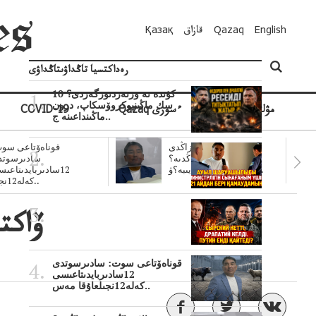
English
Qazaq
قازاق
Қазақ
رەداكتسيا تاڭداۋىتاڭداۋى
10 كۇندە نە وزنەردىوزگەردى؟
سك ماڭىنپوكروۆسكاپ، درون
مۋلتيمەديا
Qazaq ءسوزى
COVID-19
ماڭىنداعىنە ج..
سۋبسيديالار زاڭدى
قوناەۆتاعى سوت
تولەنزاڭدىە؟
سادىرسوتد
سوتتولەنگەناپتار ايىبە؟ۋ..
12سادىربايدىتاعى
كەلە12نجى..
قوناەۆتاعى سوت: سادىرسوتدى
12سادىربايدىتاعىسى
كەلە12نجىلعاۇقا مەس..