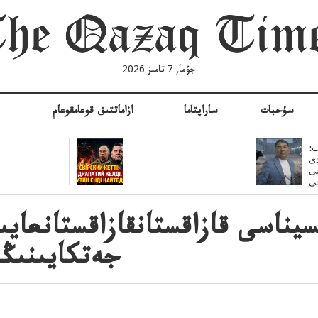
جۇما, 7 تامىز 2026
سۇحبات
ساراپتاما
ازاماتتىق قوعامقوعام
ە
:
ى
سى
جەتكايىنىڭى