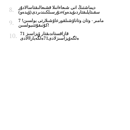
ديماشتىڭ انى شىعاءانىلا قشىعالىقتاسالادۇر
سقىتايلىقتاردىۆيدەو)ءدۇرسىلكىندىردى(ۆيدەو)
7 مامىر - وتان وتاناۋشىلقورعاۋشىلارتى بولسىن!
كۇنىقۇتتىبولسىن!
قازاقستاندىقتار ۆيزاسىز 71
ەلگەۆيزاسىزلادى71ەلگەباراالادى