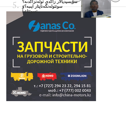
سۋبسيديالار زاڭدى تولەنزاڭدىە؟
سوتتولەنگەناپتار ايىبە؟ۋ
تسوتتاعىا..