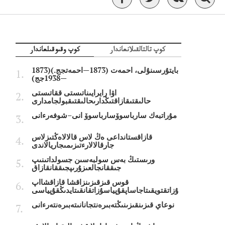
كوپ تالتالقىلانعاندار
كوپ وقىوقىلعاندار
بايتۇرسىنۇلى، احمەت (1873—احمەتجج.)(1873
—1938جج)
اۋا رايرايىناتىستى ققاتىستى
حالىقتىقازاقتىڭدارىحالىقتىقبولجامدارى
مۇراتبەك سارباسوۆسارباسوۆ انى–شوفەرءانى
قازاقستانداعى ەڭ لاس قالالاەڭتىزلاس
جارقالالارءتىزىمىجاريالاندى
ورىستىڭ بەس سولبەسىن جسولداتىنىپ
جىققانجالعىزۇرىپجىققانقازاق
قوس قىزقىزىنزاقشا قازاقشااپ
ۇزاتقتويقىتاجاساپقۇپياسۇزاتقانقىتايدىڭقۇپياسى
نوعاي قىزىنقىزىنىڭتەبىرەنتجانانىتەبىرەنتەرءانى