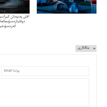
اقش پەنپەنان كيرانسو
دوقايتازدەسۋىجالعا
كەزدەسۋىشيە