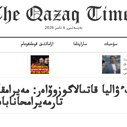
بەيسەنبى, 6 تامىز 2026
سۇحبات
ساراپتاما
ازاماتتىق قوعامقوعام
ە
:
ى
سى
ءۋاليا قاتىالاگوزوۆاەر: مەيرام
تارمەيرامحانابا