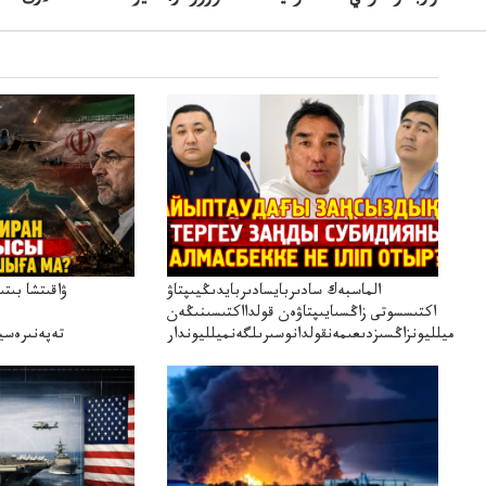
الماسبەك سادىربايسادىربايدىڭيىپتاۋ
ۋاقىتشا بىت
اكتىسسوتى زاڭسىايىپتاۋەن قولدااكتىسىنىڭەن
ميلليونزاڭسىزدىعىمەنقولدانوسىرىلگەنميلليوندار
تەپەنىرەسير
تەكەتىرە