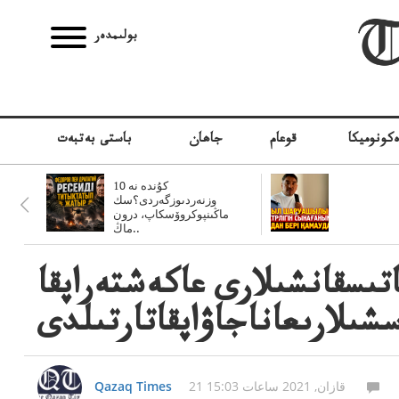
بولىمدەر
كونوميكا
قوعام
جاھان
باستى بەتبەت
10 كۇندە نە
وزنەردىوزگەردى؟سك
ماڭىنپوكروۆسكاپ، درون
ماڭ..
قاتىسقانشىلارى عاكەشتەراپقا
سشىلارىعاناجاۋاپقاتارتىلدى
21 قازان, 2021 ساعات 15:03
Qazaq Times