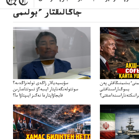
جاڭالىقتار ءبولىمى
ىمنىءبىتىمنىڭاقش پەن
سۋبسيديالار زاڭدى تولەنزاڭدىە؟
يسوڭىاراسىناقشى
سوتتولەنگەناپتار ايىبە؟ۋ تسوتتاعىارىن
انىكتەناراسىنداعىقتى؟
قايجاۋاپتارعا نەگىز ايىپتاۋا ما؟
سنەلىكتەنقايتاۋشىقتى؟
تۇجىرىمدارىنقايتاقاراۋعانەگىزبولاالاما؟