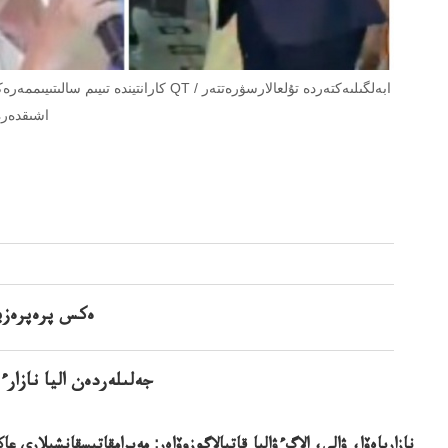
كارانتيندە تىيىم سالىتىيىممەرەكەسالىنع
گالەرەياسىاسا
ەكس پرەپرەزيد
جەلىلەردەن اليا نازارء
نازارباەۆا، ۋالي، الاگءۋاليا قاتىالاگوزوۆاەر: مەيرامقاتىسقانشىلارى ع