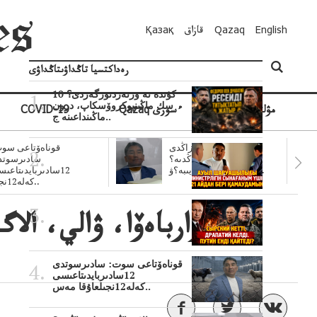
English
Qazaq
قازاق
Қазақ
رەداكتسيا تاڭداۋىتاڭداۋى
10 كۇندە نە وزنەردىوزگەردى؟
سك ماڭىنپوكروۆسكاپ، درون
مۋلتيمەديا
Qazaq ءسوزى
COVID-19
ماڭىنداعىنە ج..
سۋبسيديالار زاڭدى
قوناەۆتاعى سوت
تولەنزاڭدىە؟
سادىرسوتد
سوتتولەنگەناپتار ايىبە؟ۋ..
12سادىربايدىتاعى
كەلە12نجى..
نازارباەۆا، ۋالي، الاگ
قوناەۆتاعى سوت: سادىرسوتدى
12سادىربايدىتاعىسى
كەلە12نجىلعاۇقا مەس..