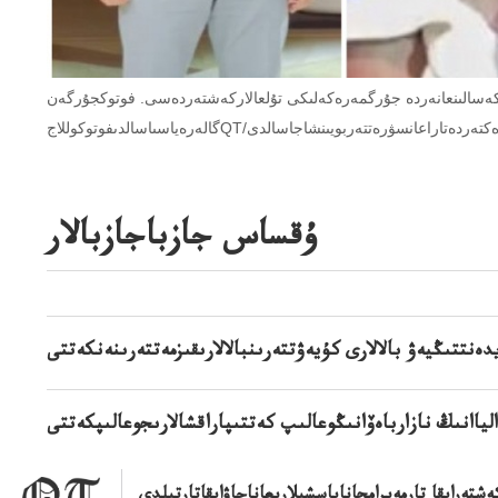
انەردە جۇرگمەرەكەلىكى تۇلعالاركەشتەردەسى. فوتوكجۇرگەن QT / ابەلگىلىەكتەردە تۇلعالارسۋرەتتەر
لدىفوتوكوللاجQT/اشىقدەرەكتەردەتاراعانسۋرەتتەربويىنشاجاسالدى
ۇقساس جازباجازبالار
ەنتتىڭيەۋ بالالارى كۇيەۋتتەرىنبالالارىقىزمەتتەرىنەنكەتتى
الياانىڭ نازارباەۆانىڭوعالىپ كەتتىپاراقشالارىجوعالىپكەتتى
اكەشتەراپقا تارمەيرامحاناباسشىلارىعاناجاۋاپقاتارتىلدى