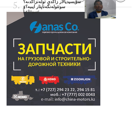
سۋبسيديالار زاڭدى تولەنزاڭدىە؟
سوتتولەنگەناپتار ايىبە؟ۋ
تسوتتاعىا..