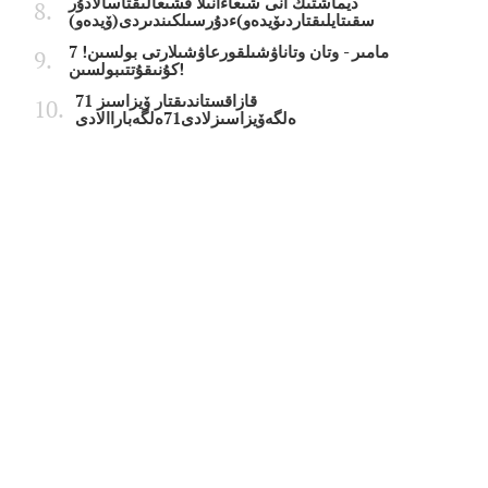
ديماشتىڭ انى شىعاءانىلا قشىعالىقتاسالادۇر
سقىتايلىقتاردىۆيدەو)ءدۇرسىلكىندىردى(ۆيدەو)
7 مامىر - وتان وتاناۋشىلقورعاۋشىلارتى بولسىن!
كۇنىقۇتتىبولسىن!
قازاقستاندىقتار ۆيزاسىز 71
ەلگەۆيزاسىزلادى71ەلگەباراالادى