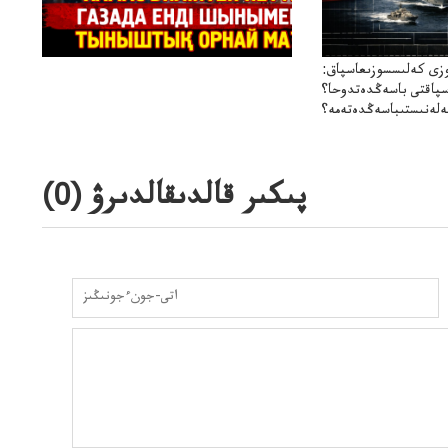
زى كەلىسسوزىعاسپاق:
سپاقتى باسەڭدەتدوحا؟
لەنىستىباسەڭدەتەمە؟
پىكىر قالدىقالدىرۋ (
0
)