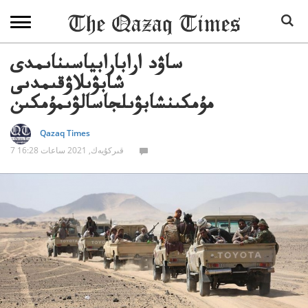
ساۋد ارابارابياسىناىمدى
شابۋىلاۋقىمدىى
مۇمكىنشابۋىلجاسالۋىمۇمكىن
Qazaq Times
7 قىركۇيەك, 2021 ساعات 16:28