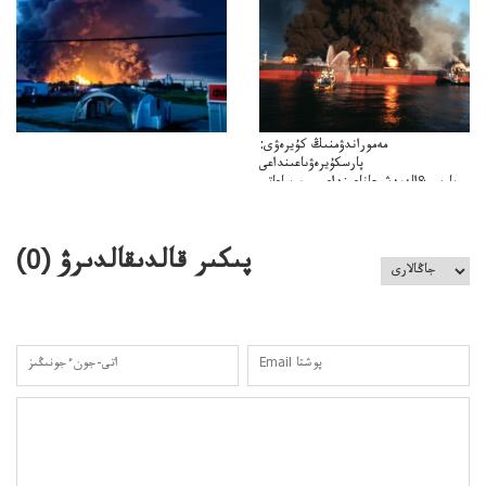
كەزدەسۋىشيەلەنىستىباسەڭدەتەمە؟
مەموراندۋمنىڭ كۇيرەۋى:
پارسكۇيرەۋىاعىنداعى
پارسى&الەمدشىعاناعىنداعىسىن ساعاتى
ۋىل&الەمدىكءتارتىپتىڭسىنساعاتىسوعىپتۇر
پىكىر قالدىقالدىرۋ (
0
)