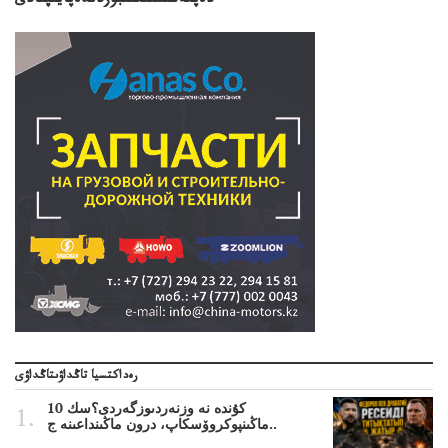
دەپكەڭىستىگىنبۇزدىدەپايىپتادى
رەداكتسيا تاڭداۋىتاڭداۋى
10 كۇندە نە وزنەردىوزگەردى؟سك
ماڭىنپوكروۆسكاپ، درون ماڭىنداعىنە ج..