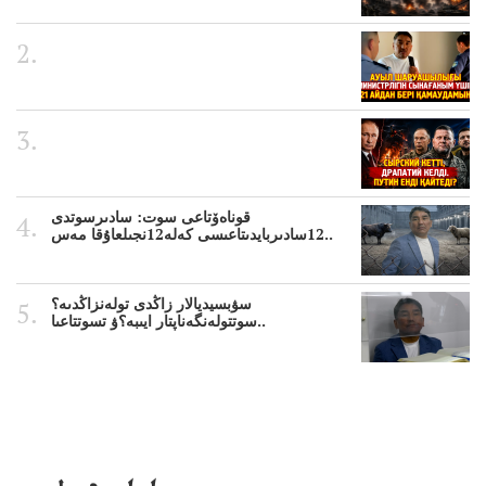
قوناەۆتاعى سوت: سادىرسوتدى
12سادىربايدىتاعىسى كەلە12نجىلعاۇقا مەس..
سۋبسيديالار زاڭدى تولەنزاڭدىە؟
سوتتولەنگەناپتار ايىبە؟ۋ تسوتتاعىا..