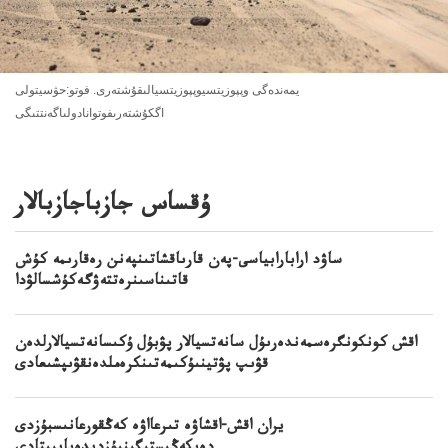
يمەندەگى وپپوزيتسيوپپوزيتسيالىقۇشتەرى. فوتو:حۋسيتولى
اگكۇشتەرىفوتوانادولىاگەنتتىگى
ۇقساس جازباجازبالار
ساۋد ارابارابياسى-پەن قارىاقشاتىنپەنن رەقارىمە كۇش
قاتىناسىنرەتتەۋگەكۇشسالۋدا
اقش كونكونگرەسمەندەرىۇل سانەتسيالار پۋبۇل ۇكىسانەتسيالارلدەن
قۋىپ پۋتينىۇكىمەتىنكرەملدەنقۋىپشىعادى
يران اقش-اقشاۋە تىرعااۋە كەڭقورعانىسبۇزدى