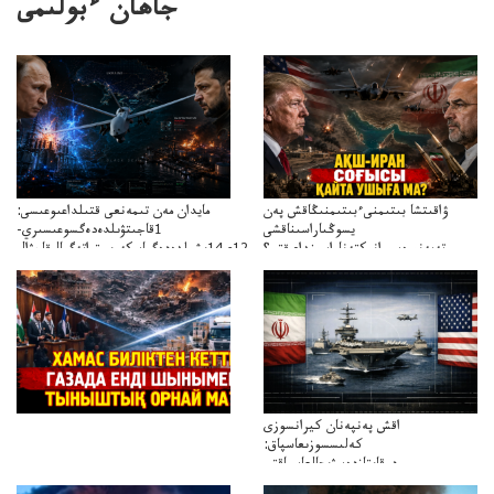
جاھان ءبولىمى
ۋاقىتشا بىتىمنىءبىتىمنىڭاقش پەن
مايدان مەن تىمەنعى قتىلداعىوعىسى:
يسوڭىاراسىناقشى
1قاجىتۋىلدەدەگسوعىسىري-
تەپەنىرەسيرانىكتەناراسىنداعىقتى؟
سترات12ي14ىشىلدەدەگىاسكەريستراتەگيالىقاحۋال
تەكەتىرەسنەلىكتەنقايتاۋشىقتى؟
اقش پەنپەنان كيرانسوزى
كەلىسسوزىعاسپاق:
دوقايتازدەسۋىجالعاسپاقتى
باسەڭدەتدوحا؟