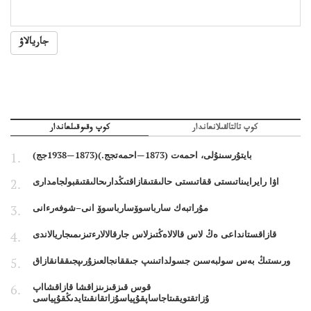
جاريالاۋ
كوپ تالتالقىلانعاندار
كوپ وقىوقىلعاندار
بايتۇرسىنۇلى، احمەت (1873—احمەتجج.)(1873—1938جج)
اۋا رايرايىناتىستى ققاتىستى حالىقتىقازاقتىڭدارىحالىقتىقبولجامدارى
مۇراتبەك سارباسوۆسارباسوۆ انى–شوفەرءانى
قازاقستانداعى ەڭ لاس قالالاەڭتىزلاس جارقالالارءتىزىمىجاريالاندى
ورىستىڭ بەس سولبەسىن جسولداتىنىپ جىققانجالعىزۇرىپجىققانقازاق
قوس قىزقىزىنزاقشا قازاقشااپ
ۇزاتقتويقىتاجاساپقۇپياسۇزاتقانقىتايدىڭقۇپياسى