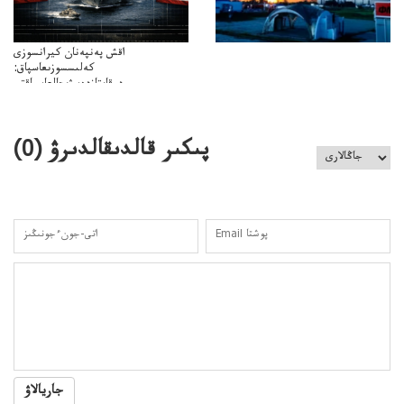
اقش پەنپەنان كيرانسوزى
كەلىسسوزىعاسپاق:
دوقايتازدەسۋىجالعاسپاقتى
باسەڭدەتدوحا؟
كەزدەسۋىشيەلەنىستىباسەڭدەتەمە؟
پىكىر قالدىقالدىرۋ (
0
)
جاريالاۋ