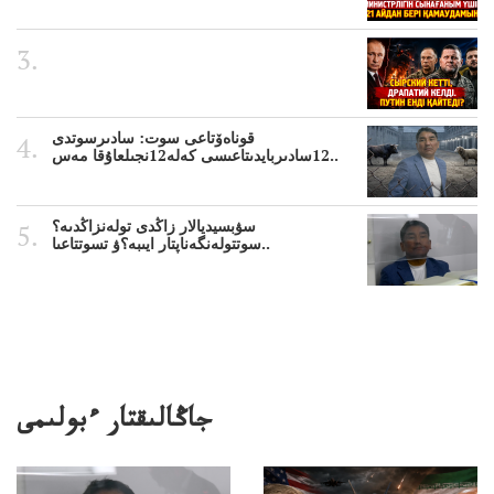
قوناەۆتاعى سوت: سادىرسوتدى
12سادىربايدىتاعىسى كەلە12نجىلعاۇقا مەس..
سۋبسيديالار زاڭدى تولەنزاڭدىە؟
سوتتولەنگەناپتار ايىبە؟ۋ تسوتتاعىا..
جاڭالىقتار ءبولىمى