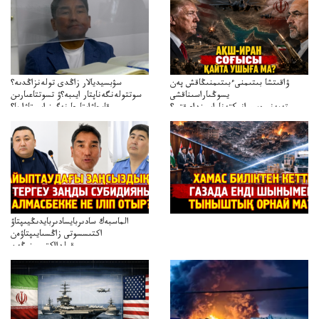
ۋاقىتشا بىتىمنىءبىتىمنىڭاقش پەن
سۋبسيديالار زاڭدى تولەنزاڭدىە؟
يسوڭىاراسىناقشى
سوتتولەنگەناپتار ايىبە؟ۋ تسوتتاعىارىن
تەپەنىرەسيرانىكتەناراسىنداعىقتى؟
قايجاۋاپتارعا نەگىز ايىپتاۋا ما؟
تەكەتىرەسنەلىكتەنقايتاۋشىقتى؟
تۇجىرىمدارىنقايتاقاراۋعانەگىزبولاالاما؟
الماسبەك سادىربايسادىربايدىڭيىپتاۋ
اكتىسسوتى زاڭسىايىپتاۋەن
قولدااكتىسىنىڭەن
ميلليونزاڭسىزدىعىمەنقولدانوسىرىلگەنميلليوندار