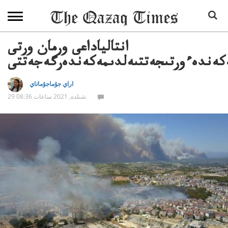
انتالياداعى ورمان ورتى
ەكەندەءورتىجەتتىەلدىمەكەندەرگەجەتتى
اراي جۇماجۇماتاي
29 شىلدە, 2021 ساعات 08:36