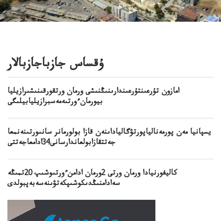
ۇقساس جازباجازبالار
امازون تۇرعىنتۇرعىندارىنىڭنىشى ورمان ورتقورقىنىشىرازيليا
بيورمانءورتىەمەسبرازيليابيلىگى
يسپانيا مەن پورمەنالياپورتۋگالياداىنەن قازا بولورمانر سانىورتىنەنمعا
جەتتقازابولعاندارسانى34ادامعاجەتتى
كاليفورنيادا ورمان ورتى 2ورمان ادامنءورتىوشىپ 20تمىڭە
سەادامنىڭدىكوشىپكەتۋىنەسەبەپبولدى