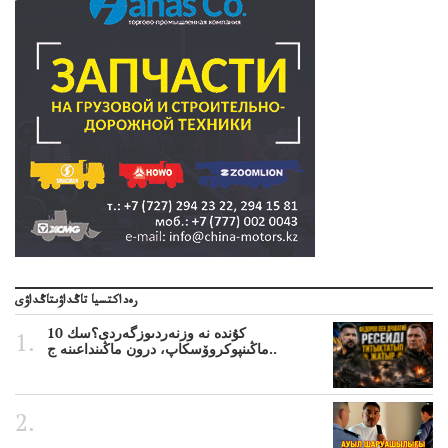
رەداكتسيا تاڭداۋىتاڭداۋى
10 كۇندە نە وزنەردىوزگەردى؟سك
ماڭىنپوكروۆسكاپ، درون ماڭىنداعىنە ج..