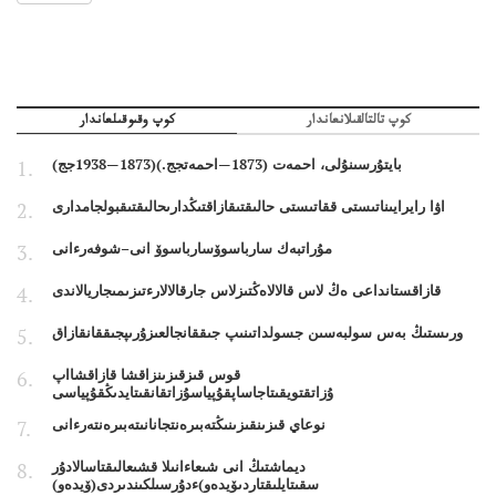
كوپ تالتالقىلانعاندار
كوپ وقىوقىلعاندار
بايتۇرسىنۇلى، احمەت (1873—احمەتجج.)(1873—1938جج)
اۋا رايرايىناتىستى ققاتىستى حالىقتىقازاقتىڭدارىحالىقتىقبولجامدارى
مۇراتبەك سارباسوۆسارباسوۆ انى–شوفەرءانى
قازاقستانداعى ەڭ لاس قالالاەڭتىزلاس جارقالالارءتىزىمىجاريالاندى
ورىستىڭ بەس سولبەسىن جسولداتىنىپ جىققانجالعىزۇرىپجىققانقازاق
قوس قىزقىزىنزاقشا قازاقشااپ
ۇزاتقتويقىتاجاساپقۇپياسۇزاتقانقىتايدىڭقۇپياسى
نوعاي قىزىنقىزىنىڭتەبىرەنتجانانىتەبىرەنتەرءانى
ديماشتىڭ انى شىعاءانىلا قشىعالىقتاسالادۇر
سقىتايلىقتاردىۆيدەو)ءدۇرسىلكىندىردى(ۆيدەو)