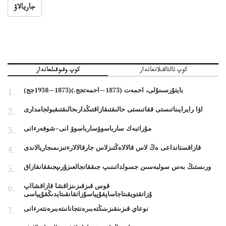
جاريالاۋ
كوپ تالتالقىلانعاندار
كوپ وقىوقىلعاندار
بايتۇرسىنۇلى، احمەت (1873—احمەتجج.)(1873—1938جج)
اۋا رايرايىناتىستى ققاتىستى حالىقتىقازاقتىڭدارىحالىقتىقبولجامدارى
مۇراتبەك سارباسوۆسارباسوۆ انى–شوفەرءانى
قازاقستانداعى ەڭ لاس قالالاەڭتىزلاس جارقالالارءتىزىمىجاريالاندى
ورىستىڭ بەس سولبەسىن جسولداتىنىپ جىققانجالعىزۇرىپجىققانقازاق
قوس قىزقىزىنزاقشا قازاقشااپ
ۇزاتقتويقىتاجاساپقۇپياسۇزاتقانقىتايدىڭقۇپياسى
نوعاي قىزىنقىزىنىڭتەبىرەنتجانانىتەبىرەنتەرءانى