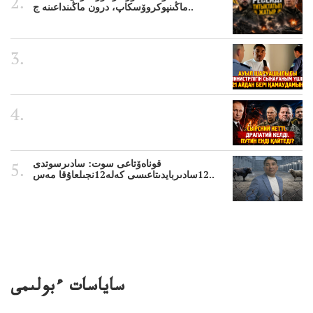
ماڭىنپوكروۆسكاپ، درون ماڭىنداعىنە ج..
قوناەۆتاعى سوت: سادىرسوتدى
12سادىربايدىتاعىسى كەلە12نجىلعاۇقا مەس..
ساياسات ءبولىمى