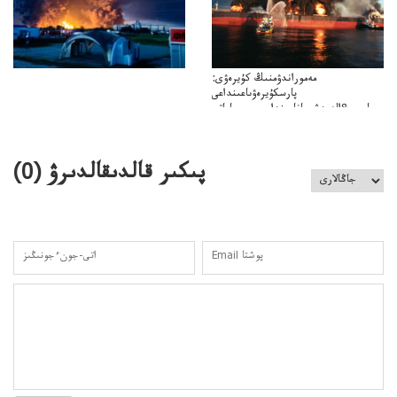
مەموراندۋمنىڭ كۇيرەۋى:
پارسكۇيرەۋىاعىنداعى
پارسى&الەمدشىعاناعىنداعىسىن ساعاتى
ۋىل&الەمدىكءتارتىپتىڭسىنساعاتىسوعىپتۇر
پىكىر قالدىقالدىرۋ (
0
)