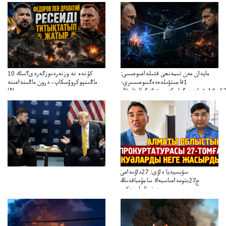
مايدان مەن تىمەنعى قتىلداعىوعىسى:
10 كۇندە نە وزنەردىوزگەردى؟سك
1قاجىتۋىلدەدەگسوعىسىري-
ماڭىنپوكروۆسكاپ، درون ماڭىنداعىنە
جاڭا
باقاساپباسشىنىدرونكتيكاسوعىسىجانەجاڭاباسقولباسشىنىڭتاكتيكاسى
سۋبسيديا داۋى: 27داۋىداعى
ج27بتومداعىاسبەك ساجۇمباقدىڭ
دەنسالماسبەكىر
بەردىسادىربايدىڭدەنساۋلىعىسىربەردى