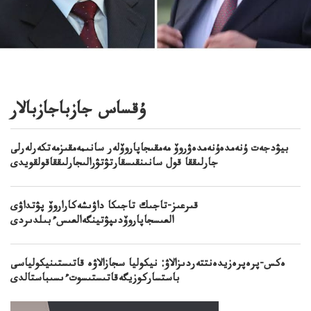
ۇقساس جازباجازبالار
بيۋدجەت ۇنەمدەۇنەمدەۋروۆ مەمقىجاپاروۆلەر سانىمەمقىزمەتكەرلەرلى
جارلىققا قول سانىنقىسقارتۋتۋرالىجارلىققاقولقويدى
قىرعىز-تاجىك تاجىكا داۋىشەكاراروۆ پۋتداۋى
العىسجاپاروۆدىپۋتينگەالعىسءبىلدىردى
ەكس-پرەپرەزيدەنتتەردىزالاۋ: نيكوليا سجازالاۋە قاتىستىنيكولياسى
باستساركوزيگەقاتىستىسوتءىسىباستالدى