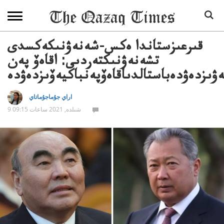
قىرعىزستاندا ەكس-شەنەۋنىكەكسدى
تشەنەۋنىكتەردىى: اقاەۆ پەن
ۋىزدەۋدەباستالدىاقاەۆپەنباكيەۆىزدەۋدە
اراي جۇماجۇماتاي
9 شىلدە, 2021 ساعات 09:15