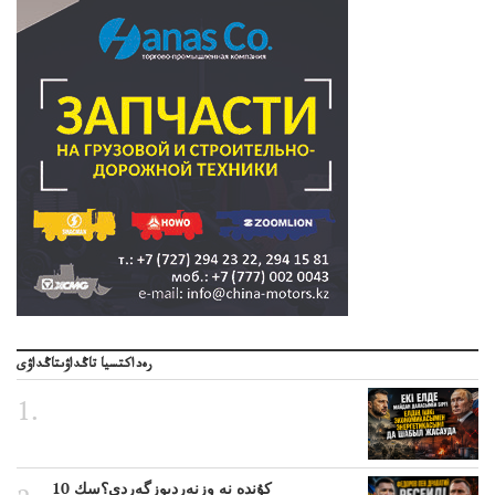
رەداكتسيا تاڭداۋىتاڭداۋى
10 كۇندە نە وزنەردىوزگەردى؟سك