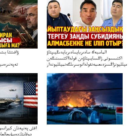
الماسبەك سادىربايسادىربايدىڭيىپتاۋ
ۋاقىتشا بىت
اكتىسسوتى زاڭسىايىپتاۋەن قولدااكتىسىنىڭەن
ميلليونزاڭسىزدىعىمەنقولدانوسىرىلگەنميلليوندار
تەپەنىرەسير
تەكەتىرە
اقش پەنپەنان كيرانسو
دوقايتازدەسۋىجالعا