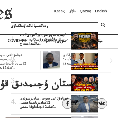
English
Qazaq
قازاق
Қазақ
رەداكتسيا تاڭداۋىتاڭداۋى
10 كۇندە نە وزنەردىوزگەردى؟
سك ماڭىنپوكروۆسكاپ، درون
مۋلتيمەديا
Qazaq ءسوزى
COVID-19
ماڭىنداعىنە ج..
سۋبسيديالار زاڭدى
قوناەۆتاعى سوت
تولەنزاڭدىە؟
سادىرسوتد
سوتتولەنگەناپتار ايىبە؟ۋ..
12سادىربايدىتاعى
كەلە12نجى..
تاجىكستان ۇجىمدىق قۇج
قوناەۆتاعى سوت: سادىرسوتدى
12سادىربايدىتاعىسى
كەلە12نجىلعاۇقا مەس..