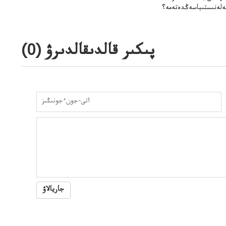
لەنىستىباسەڭدەتەمە؟
پىكىر قالدىقالدىرۋ (
0
)
جاريالاۋ