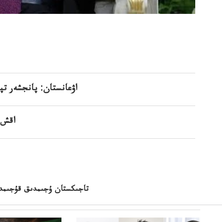
اۋعانستان: پانجشەر تپ
اقش 
تاجىكستان ۇجىمدىق قۇجىمدى