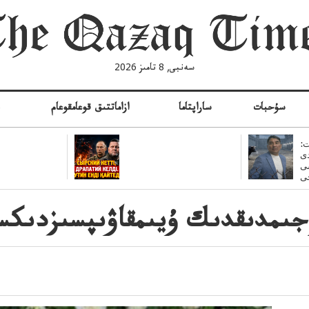
سەنبى, 8 تامىز 2026
سۇحبات
ساراپتاما
ازاماتتىق قوعامقوعام
ە
:
ى
سى
ىمدىقدىك ۇيىمقاۋىپسىزدىكسۇ