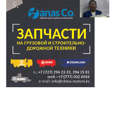
سۋبسيديالار زاڭدى تولەنزاڭدىە؟
سوتتولەنگەناپتار ايىبە؟ۋ
تسوتتاعىا..