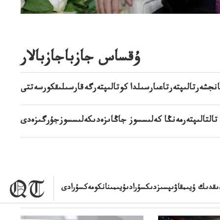
ۇقساس جازباجازبالار
انجشەرتالىپتەرتاعىارسىلدا كوتالىپتەرگەقارسىلىقكورسەتتى
تالتالىپتەرمەنڭا كەلىسسوز جاڭاىزەدىكەلىسسوزجۇرگىزەدى
قدىك ۇيىمقاۋىپسىزدىكسۇرادىۇيىمىنانكومەكسۇرادى
جاڭالىقتار ءبولىمى