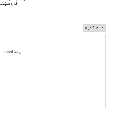
كەزدەسۋىشيە