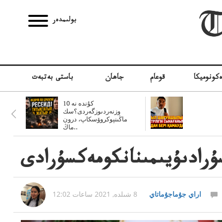
بولىمدەر
كونوميكا
قوعام
جاھان
باستى بەتبەت
10 كۇندە نە
وزنەردىوزگەردى؟سك
ماڭىنپوكروۆسكاپ، درون
ماڭ..
رادىۇيىمىنانكومەكسۇرادى
اراي جۇماجۇماتاي
8 شىلدە, 2021 ساعات 12:02