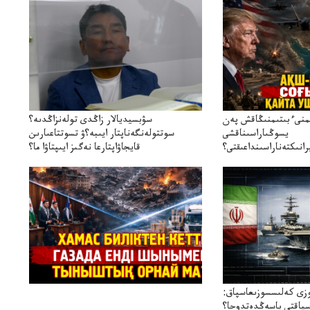
ىمنىءبىتىمنىڭاقش پەن
سۋبسيديالار زاڭدى تولەنزاڭدىە؟
يسوڭىاراسىناقشى
سوتتولەنگەناپتار ايىبە؟ۋ تسوتتاعىارىن
انىكتەناراسىنداعىقتى؟
قايجاۋاپتارعا نەگىز ايىپتاۋا ما؟
سنەلىكتەنقايتاۋشىقتى؟
تۇجىرىمدارىنقايتاقاراۋعانەگىزبولاالاما؟
زى كەلىسسوزىعاسپاق:
سپاقتى باسەڭدەتدوحا؟