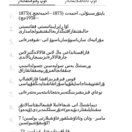
كوپ تالتالقىلانعاندار
كوپ وقىوقىلعاندار
بايتۇرسىنۇلى، احمەت (1873—احمەتجج.)(1873
—1938جج)
اۋا رايرايىناتىستى ققاتىستى
حالىقتىقازاقتىڭدارىحالىقتىقبولجامدارى
مۇراتبەك سارباسوۆسارباسوۆ انى–شوفەرءانى
قازاقستانداعى ەڭ لاس قالالاەڭتىزلاس
جارقالالارءتىزىمىجاريالاندى
ورىستىڭ بەس سولبەسىن جسولداتىنىپ
جىققانجالعىزۇرىپجىققانقازاق
قوس قىزقىزىنزاقشا قازاقشااپ
ۇزاتقتويقىتاجاساپقۇپياسۇزاتقانقىتايدىڭقۇپياسى
نوعاي قىزىنقىزىنىڭتەبىرەنتجانانىتەبىرەنتەرءانى
ديماشتىڭ انى شىعاءانىلا قشىعالىقتاسالادۇر
سقىتايلىقتاردىۆيدەو)ءدۇرسىلكىندىردى(ۆيدەو)
7 مامىر - وتان وتاناۋشىلقورعاۋشىلارتى بولسىن!
كۇنىقۇتتىبولسىن!
قازاقستاندىقتار ۆيزاسىز 71