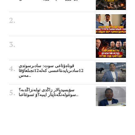
قوناەۆتاعى سوت: سادىرسوتدى
12سادىربايدىتاعىسى كەلە12نجىلعاۇقا
مەس..
سۋبسيديالار زاڭدى تولەنزاڭدىە؟
سوتتولەنگەناپتار ايىبە؟ۋ تسوتتاعىا..