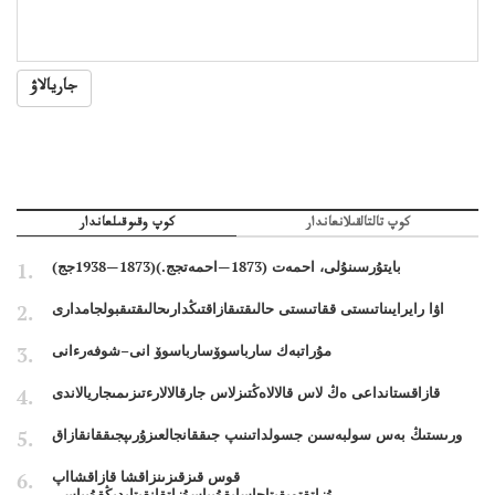
جاريالاۋ
كوپ تالتالقىلانعاندار
كوپ وقىوقىلعاندار
بايتۇرسىنۇلى، احمەت (1873—احمەتجج.)(1873—1938جج)
اۋا رايرايىناتىستى ققاتىستى حالىقتىقازاقتىڭدارىحالىقتىقبولجامدارى
مۇراتبەك سارباسوۆسارباسوۆ انى–شوفەرءانى
قازاقستانداعى ەڭ لاس قالالاەڭتىزلاس جارقالالارءتىزىمىجاريالاندى
ورىستىڭ بەس سولبەسىن جسولداتىنىپ جىققانجالعىزۇرىپجىققانقازاق
قوس قىزقىزىنزاقشا قازاقشااپ
ۇزاتقتويقىتاجاساپقۇپياسۇزاتقانقىتايدىڭقۇپياسى