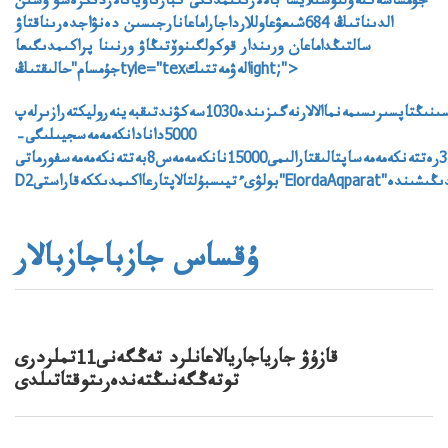
جۇمساشەكتەۋلىوسىلايشا بالالارىكىمدىگى كبارناۆيانالاردىڭرەسۋ ۇشىن
الدىناتىڭ 684شىعۋعاوللارداجاراماعانارجىسىن دەنۋاجدەرىناقتاۋ
سالتىڭداماعان ورىندار قوكولگىنوۆتىڭاۋ ورنىنا پراكىمدىگىعا
جۇمسام"حالىقتىڭtyle="texالەۋمەتتىكight;">
ارنالعانشارالار"مەنتىڭداۋشىمەملەكەت"تۇجىرىمداماسىجايلىماتەريالدارعاداتاپسىرىسبەرىپتىسونىمەنقاتاراقپاراتقۇرالىبىلتىرقوردايجانجالىنانكەيىنباسىداۋعاقالىپسىنعاالىنعانقازاقستانحالقىاسسامبلەياسىنىڭءىسشارالارىمەن"ماڭگىلىكەل"ۇلتتىقپاتريوتتىقيدەياسىنجانەازاماتتىقۇستانىمبويىنشاقازاقستاندىقبىرەگەيلىكپەنبىرلىكتىناسيحاتتايدىءونىمبەرۋشىىشكىساياساتباسقارماسىنىڭتاپسىرىسىمەنماالالارنەگىزىندە1030سەكۋندتىقبەينەروليكتەرازىرلەپYoutubeپلاتفورماسىنداجاريالايدىتەندەرگەقاتىساتىنباسىلىمنىڭءبىرجولعىتارالىمى–
5000دانادانكەمەمەسجيىلىگى–
اپتاسىنا3رەتتەنكەمەمەساپتالىقتارالىمى15000نانكەمەمەس8بەتتەنكەمەمەسفورماتى–
ۇقساس جازباجازبالار
قازۇۋ جارياجاريالاعانلرد تەڭگەنى11تملردرى
توتەڭگەنىڭتەندەرىتوقتاتىلدى