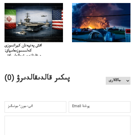
ميلليونزاڭسىزدىعىمەنقولدانوسىرىلگەنميلليوندار
اقش پەنپەنان كيرانسوزى
كەلىسسوزىعاسپاق:
دوقايتازدەسۋىجالعاسپاقتى
باسەڭدەتدوحا؟
كەزدەسۋىشيەلەنىستىباسەڭدەتەمە؟
پىكىر قالدىقالدىرۋ (
0
)