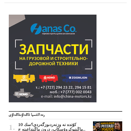
رەداكتسيا تاڭداۋىتاڭداۋى
10 كۇندە نە وزنەردىوزگەردى؟سك
ماڭىنپوكروۆسكاپ، درون ماڭىنداعىنە ج..