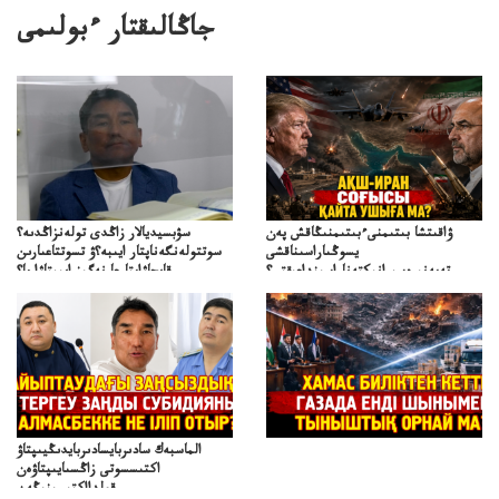
جاڭالىقتار ءبولىمى
ۋاقىتشا بىتىمنىءبىتىمنىڭاقش پەن
سۋبسيديالار زاڭدى تولەنزاڭدىە؟
يسوڭىاراسىناقشى
سوتتولەنگەناپتار ايىبە؟ۋ تسوتتاعىارىن
تەپەنىرەسيرانىكتەناراسىنداعىقتى؟
قايجاۋاپتارعا نەگىز ايىپتاۋا ما؟
تەكەتىرەسنەلىكتەنقايتاۋشىقتى؟
تۇجىرىمدارىنقايتاقاراۋعانەگىزبولاالاما؟
الماسبەك سادىربايسادىربايدىڭيىپتاۋ
اكتىسسوتى زاڭسىايىپتاۋەن
قولدااكتىسىنىڭەن