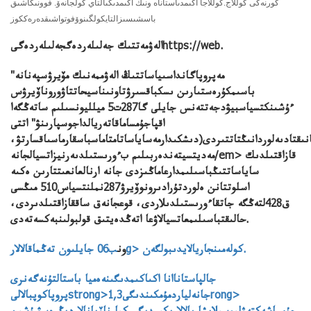
كورنەكى كوللاج.كوللاجا اكىمدىاستاناە ونىڭ اكىمدىگىالتاي كولجانەۆ. فوونىڭاشىق
باسشىسىزالتايكولگىنوۆفوتواشىقدەرەككوز
الەۋمەتتىك جەلىلەردەگجەلىلەردەگىhttps://web.
"مەپروپاگانداسىياساتتىڭ الەۋممەنىك مۆيرۋسپەنانە
باسىمكۇرەستىارىن ىسكباقسىرۋتاونىناسيحاتتاۋوروناۆيرۋس
ءۇشىنكتسياسبيۋدجەتتەنس جايلى گا287ت5 ميلليونسىلىم ساتەڭگەا
اقپاجۇمساماقاتەريالداجوسپارىنۋ" اتتى
نىقتادىەلوردانىڭتاتتىردى
(دىشكىدارمەساياساتامتاماسباسقارماسىاقسارتۋ،
مەديتسيتەندەربىلىم بءورىستىلدىەرنيزاتسيالجانە/em> قازاقتىلدىك
ساياساتتىڭباسىلىمدارعاماڭىزدى جانە ارنالعانعىتتارىن ەكىە
اسلوتتانن ەلوردتۇرادىرونوۆيرۋ287نملنتسياس510 مىڭسى
ق428لتەڭگە جاتقاءورىستىلدىلاردى، قوعجانەق ساققازاقتىلدىردى،
حالىقتباسىلىمعاتسيالاۋعا اتەڭدەيتىق قولبولىنبەكسەتەدى.
ب06 جايلىون تەڭماقالالارg> كولەمىنجاريالايدىبولگەن.
ون
جالپاستاناانا اكىاكىمدىگىنەەميا باستالتۇنەگەنرى
پروپاكوپبالالىstrong>1,3جانەلياردمۇمكىندىگىrong>