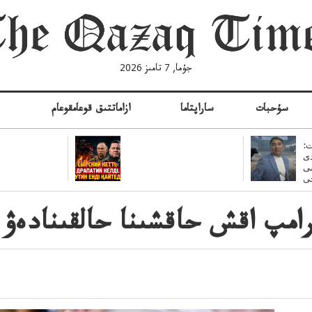
جۇما, 7 تامىز 2026
سۇحبات
ساراپتاما
ازاماتتىق قوعامقوعام
ە
:
ى
سى
امپ اقش حاقشىنا حالقىنادەۋ 