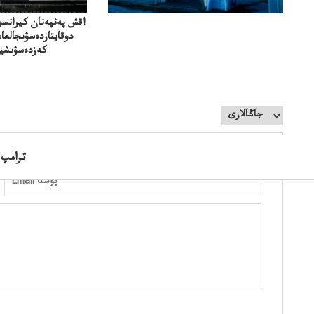
اقش پەنپەنان كيرانسو
دوقايتازدەسۋىجالعا
كەزدەسۋىشيە
ترامپ 