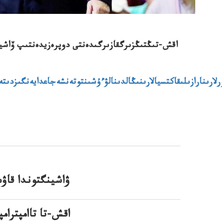
اقش-تىڭتىڭزىرگقازىرگىدەنتى دوپرەزيدەنتىپ ۆاشين
ۋاشينگتوندا قاۋ
اقش-تا تاامپترام