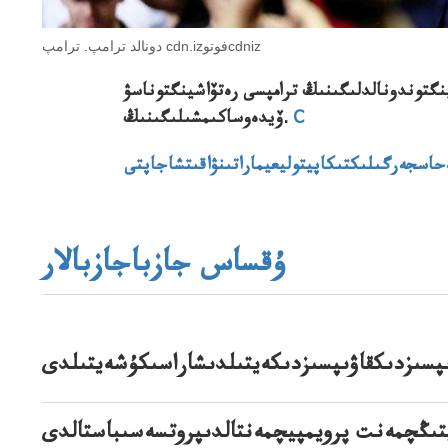
دونالد ترامپ. ترامپ cdn.izفوتوcdniz
گتوندونالدلىگىنىڭ ترامپسى رەتۆاشينگتوناسۋ
C
ۆيدەوساكىمشىلىگىنىڭ.
ۇقساس جازباجازبالار
ىپسىزدىكقاۋىپسىزدىكەيتىلدىشاراسىكۇشەيتىلدى
پتىڭچمەنت پرويمپيچمەنتالدىپروتسەسىباستالدى