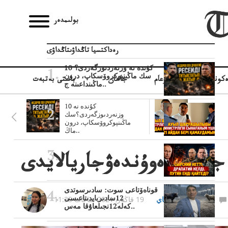
بولىمدەر
رەداكتسيا تاڭداۋىتاڭداۋى
10 كۇندە نە وزنەردىوزگەردى؟
سك ماڭىنپوكروۆسكاپ، درون
كونوميكا
قوعام
جاھان
باستى بەتبەت
ماڭىنداعىنە ج..
10 كۇندە نە
وزنەردىوزگەردى؟سك
ماڭىنپوكروۆسكاپ، درون
ماڭ..
جاريۆيدەوۇندەۋجاريالايدى
قوناەۆتاعى سوت: سادىرسوتدى
12سادىربايدىتاعىسى
اراي جۇماجۇماتاي
19 قاڭتار, 2021 ساعات 11:35
كەلە12نجىلعاۇقا مەس..