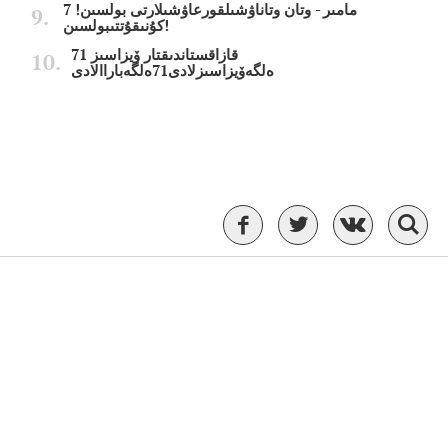
7 مامىر - وتان وتاناۋشىلقورعاۋشىلارتى بولسىن!
كۇنىقۇتتىبولسىن!
قازاقستاندىقتار ۆيزاسىز 71
ەلگەۆيزاسىزلادى71ەلگەباراالادى