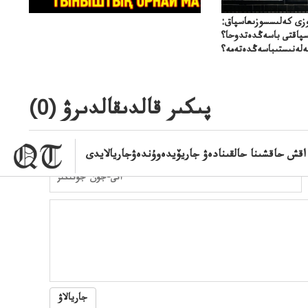
زى كەلىسسوزىعاسپاق:
سپاقتى باسەڭدەتدوحا؟
لەنىستىباسەڭدەتەمە؟
پىكىر قالدىقالدىرۋ (
0
)
اقش حاقشىنا حالقىنادەۋ جاريۆيدەوۇندەۋجاريالايدى
جاريالاۋ