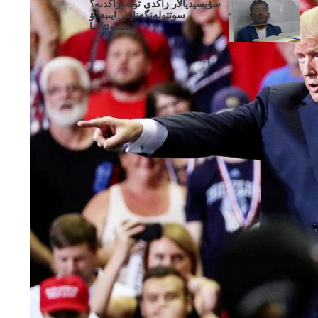
سۋبسيديالار زاڭدى تولەنزاڭدىە؟
سوتتولەنگەناپتار ايىبە؟ۋ
تسوتتاعىا..