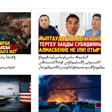
الماسبەك سادىربايسادىربايدىڭيىپتاۋ
ۋاقىتشا بىت
اكتىسسوتى زاڭسىايىپتاۋەن قولدااكتىسىنىڭەن
ميلليونزاڭسىزدىعىمەنقولدانوسىرىلگەنميلليوندار
تەپەنىرەسير
تەكەتىرە