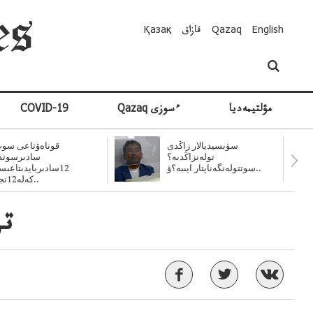
English
Qazaq
قازاق
Қазақ
مۋلتيمەديا
Qazaq ءسوزى
COVID-19
سۋبسيديالار زاڭدى
قوناەۆتاعى سوت
تولەنزاڭدىە؟
سادىرسوتد
سوتتولەنگەناپتار ايىبە؟ۋ..
12سادىربايدىتاعى
كەلە12نجى..
تر