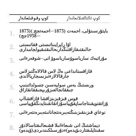
كوپ تالتالقىلانعاندار
كوپ وقىوقىلعاندار
بايتۇرسىنۇلى، احمەت (1873—احمەتجج.)(1873
—1938جج)
اۋا رايرايىناتىستى ققاتىستى
حالىقتىقازاقتىڭدارىحالىقتىقبولجامدارى
مۇراتبەك سارباسوۆسارباسوۆ انى–شوفەرءانى
قازاقستانداعى ەڭ لاس قالالاەڭتىزلاس
جارقالالارءتىزىمىجاريالاندى
ورىستىڭ بەس سولبەسىن جسولداتىنىپ
جىققانجالعىزۇرىپجىققانقازاق
قوس قىزقىزىنزاقشا قازاقشااپ
ۇزاتقتويقىتاجاساپقۇپياسۇزاتقانقىتايدىڭقۇپياسى
نوعاي قىزىنقىزىنىڭتەبىرەنتجانانىتەبىرەنتەرءانى
ديماشتىڭ انى شىعاءانىلا قشىعالىقتاسالادۇر
سقىتايلىقتاردىۆيدەو)ءدۇرسىلكىندىردى(ۆيدەو)