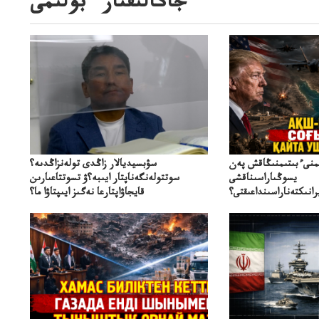
جاڭالىقتار ءبولىمى
ىمنىءبىتىمنىڭاقش پەن
سۋبسيديالار زاڭدى تولەنزاڭدىە؟
يسوڭىاراسىناقشى
سوتتولەنگەناپتار ايىبە؟ۋ تسوتتاعىارىن
انىكتەناراسىنداعىقتى؟
قايجاۋاپتارعا نەگىز ايىپتاۋا ما؟
سنەلىكتەنقايتاۋشىقتى؟
تۇجىرىمدارىنقايتاقاراۋعانەگىزبولاالاما؟