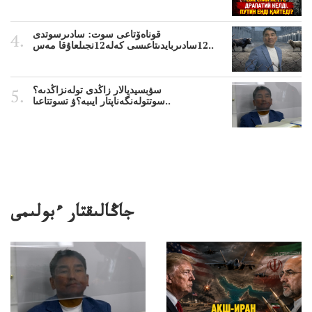
قوناەۆتاعى سوت: سادىرسوتدى
12سادىربايدىتاعىسى كەلە12نجىلعاۇقا مەس..
سۋبسيديالار زاڭدى تولەنزاڭدىە؟
سوتتولەنگەناپتار ايىبە؟ۋ تسوتتاعىا..
جاڭالىقتار ءبولىمى