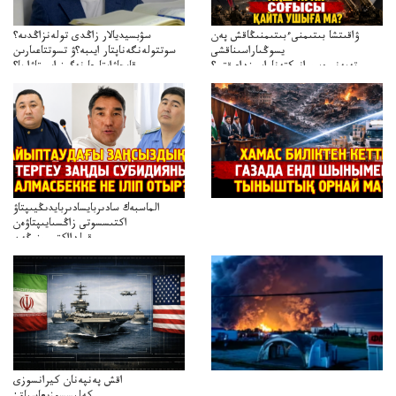
ۋاقىتشا بىتىمنىءبىتىمنىڭاقش پەن
سۋبسيديالار زاڭدى تولەنزاڭدىە؟
يسوڭىاراسىناقشى
سوتتولەنگەناپتار ايىبە؟ۋ تسوتتاعىارىن
تەپەنىرەسيرانىكتەناراسىنداعىقتى؟
قايجاۋاپتارعا نەگىز ايىپتاۋا ما؟
تەكەتىرەسنەلىكتەنقايتاۋشىقتى؟
تۇجىرىمدارىنقايتاقاراۋعانەگىزبولاالاما؟
الماسبەك سادىربايسادىربايدىڭيىپتاۋ
اكتىسسوتى زاڭسىايىپتاۋەن
قولدااكتىسىنىڭەن
ميلليونزاڭسىزدىعىمەنقولدانوسىرىلگەنميلليوندار
اقش پەنپەنان كيرانسوزى