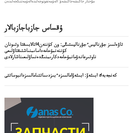
مۇحتار جاكىشەجاكىشەۆ: الەۋمەتفوتوجەلىدەالەۋمەتتىكجەلىدەن
ۇقساس جازباجازبالار
تاۋەلسىز جۋرناليسءجۋرناليستىڭى: ون كۇننەن4اتالابىىقتا وتىونان
كۇننەنمۇحامەداساىمنىاشتىقتاۋلىعى
ناوتىرعاندۋمانمۇحامەدكارىمنىڭدەنساۋلىعىناشارلادى
كەنجەبەك ابىشەۆ: ابىشەۆامالسىزدءبىزدىساتتىامالسىزدانبوساتتى