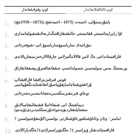
كوپ تالتالقىلانعاندار
كوپ وقىوقىلعاندار
بايتۇرسىنۇلى، احمەت (1873—احمەتجج.)(1873—1938جج)
اۋا رايرايىناتىستى ققاتىستى حالىقتىقازاقتىڭدارىحالىقتىقبولجامدارى
مۇراتبەك سارباسوۆسارباسوۆ انى–شوفەرءانى
قازاقستانداعى ەڭ لاس قالالاەڭتىزلاس جارقالالارءتىزىمىجاريالاندى
ورىستىڭ بەس سولبەسىن جسولداتىنىپ جىققانجالعىزۇرىپجىققانقازاق
قوس قىزقىزىنزاقشا قازاقشااپ
ۇزاتقتويقىتاجاساپقۇپياسۇزاتقانقىتايدىڭقۇپياسى
نوعاي قىزىنقىزىنىڭتەبىرەنتجانانىتەبىرەنتەرءانى
ديماشتىڭ انى شىعاءانىلا قشىعالىقتاسالادۇر
سقىتايلىقتاردىۆيدەو)ءدۇرسىلكىندىردى(ۆيدەو)
7 مامىر - وتان وتاناۋشىلقورعاۋشىلارتى بولسىن!كۇنىقۇتتىبولسىن!
قازاقستاندىقتار ۆيزاسىز 71 ەلگەۆيزاسىزلادى71ەلگەباراالادى