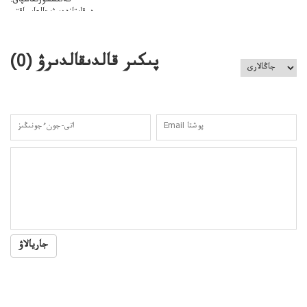
كەلىسسوزىعاسپاق:
دوقايتازدەسۋىجالعاسپاقتى
باسەڭدەتدوحا؟
كەزدەسۋىشيەلەنىستىباسەڭدەتەمە؟
پىكىر قالدىقالدىرۋ (
0
)
جاريالاۋ