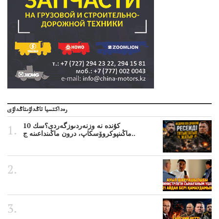
رەداكتسيا تاڭداۋىتاڭداۋى
10 كۇندە نە وزنەردىوزگەردى؟سك
ماڭىنپوكروۆسكاپ، درون ماڭىنداعىنە ج..