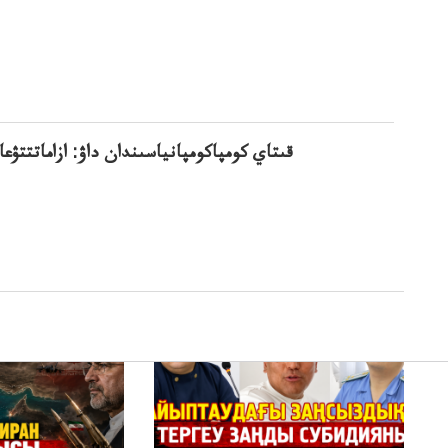
قىتاي كومپاكومپانياسىندان داۋ: ازاماتتتۋعان