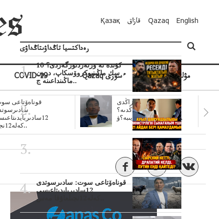
English
Qazaq
قازاق
Қазақ
رەداكتسيا تاڭداۋىتاڭداۋى
10 كۇندە نە وزنەردىوزگەردى؟
سك ماڭىنپوكروۆسكاپ، درون
مۋلتيمەديا
Qazaq ءسوزى
COVID-19
ماڭىنداعىنە ج..
سۋبسيديالار زاڭدى
قوناەۆتاعى سوت
تولەنزاڭدىە؟
سادىرسوتد
سوتتولەنگەناپتار ايىبە؟ۋ..
12سادىربايدىتاعى
كەلە12نجى..
قوناەۆتاعى سوت: سادىرسوتدى
12سادىربايدىتاعىسى
كەلە12نجىلعاۇقا مەس..