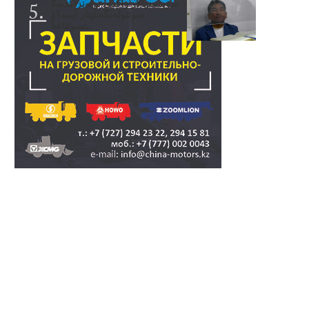
سۋبسيديالار زاڭدى تولەنزاڭدىە؟
سوتتولەنگەناپتار ايىبە؟ۋ
تسوتتاعىا..