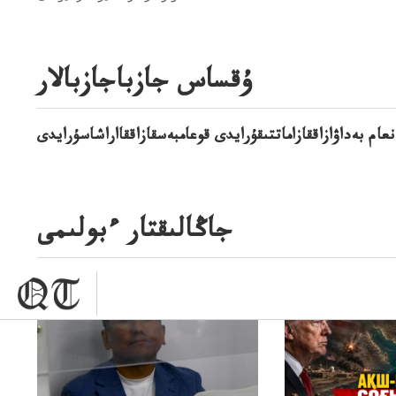
ۇقساس جازباجازبالار
عام بەداۋازاققازاماتتىقۇرايدى قوعامبەسقازاققااراشاسۇرايدى
جاڭالىقتار ءبولىمى