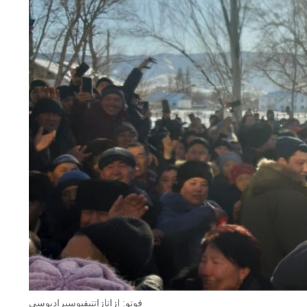
فوتو: ازاتازاتتىقيوسىراديوسى