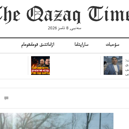
سەنبى, 8 تامىز 2026
سۇحبات
ساراپتاما
ازاماتتىق قوعامقوعام
ە
:
ى
سى