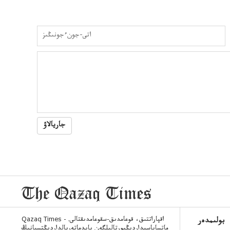
جاريالاۋ
Qazaq Times - اقپاراتتىق، قوعامدىق-سقوعامدىقتالى.
بولىمدەر
ماتساياسيداردىڭپورتالىلگەن پايدماتەريالداردىڭتسيانىڭ