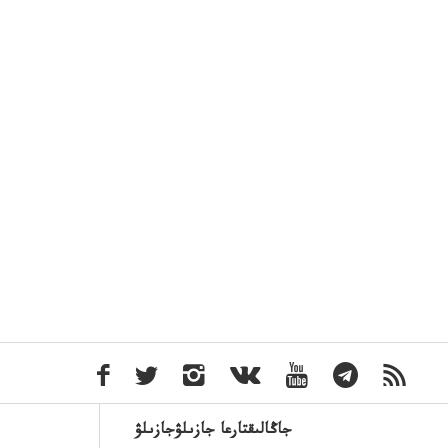
جاڭالىقتارعا جازىلۋجازىلۋ