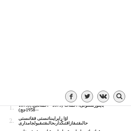
كوپ تالتالقىلانعاندار
كوپ وقىوقىلعاندار
بايتۇرسىنۇلى، احمەت (1873—احمەتجج.)(1873
—1938جج)
اۋا رايرايىناتىستى ققاتىستى
حالىقتىقازاقتىڭدارىحالىقتىقبولجامدارى