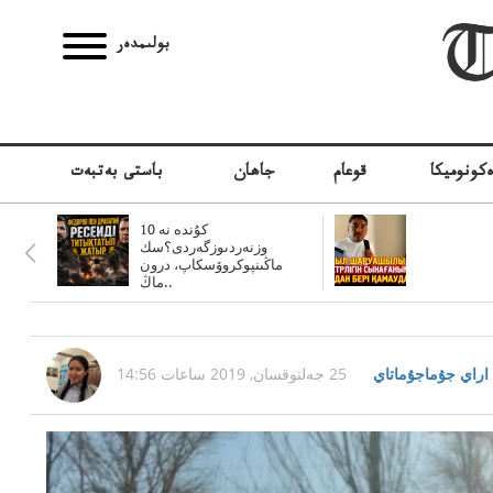
بولىمدەر
كونوميكا
قوعام
جاھان
باستى بەتبەت
10 كۇندە نە
وزنەردىوزگەردى؟سك
ماڭىنپوكروۆسكاپ، درون
ماڭ..
اراي جۇماجۇماتاي
25 جەلتوقسان, 2019 ساعات 14:56