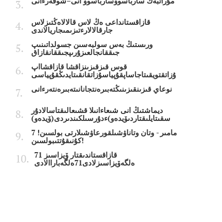
مۇراتبەك سارباسوۆسارباسوۆ انى–شوفەرءانى
قازاقستانداعى ەڭ لاس قالالاەڭتىزلاس
جارقالالارءتىزىمىجاريالاندى
ورىستىڭ بەس سولبەسىن جسولداتىنىپ
جىققانجالعىزۇرىپجىققانقازاق
قوس قىزقىزىنزاقشا قازاقشااپ
ۇزاتقتويقىتاجاساپقۇپياسۇزاتقانقىتايدىڭقۇپياسى
نوعاي قىزىنقىزىنىڭتەبىرەنتجانانىتەبىرەنتەرءانى
ديماشتىڭ انى شىعاءانىلا قشىعالىقتاسالادۇر
سقىتايلىقتاردىۆيدەو)ءدۇرسىلكىندىردى(ۆيدەو)
7 مامىر - وتان وتاناۋشىلقورعاۋشىلارتى بولسىن!
كۇنىقۇتتىبولسىن!
قازاقستاندىقتار ۆيزاسىز 71
ەلگەۆيزاسىزلادى71ەلگەباراالادى