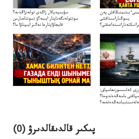
ىمنىءبىتىمنىڭاقش پەن
سۋبسيديالار زاڭدى تولەنزاڭدىە؟
يسوڭىاراسىناقشى
سوتتولەنگەناپتار ايىبە؟ۋ تسوتتاعىارىن
انىكتەناراسىنداعىقتى؟
قايجاۋاپتارعا نەگىز ايىپتاۋا ما؟
سنەلىكتەنقايتاۋشىقتى؟
تۇجىرىمدارىنقايتاقاراۋعانەگىزبولاالاما؟
زى كەلىسسوزىعاسپاق:
سپاقتى باسەڭدەتدوحا؟
لەنىستىباسەڭدەتەمە؟
پىكىر قالدىقالدىرۋ (
0
)