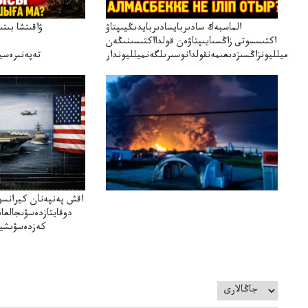
الماسبەك سادىربايسادىربايدىڭيىپتاۋ
ۋاقىتشا بىت
اكتىسسوتى زاڭسىايىپتاۋەن قولدااكتىسىنىڭەن
ميلليونزاڭسىزدىعىمەنقولدانوسىرىلگەنميلليوندار
تەپەنىرەسير
تەكەتىرە
اقش پەنپەنان كيرانسو
دوقايتازدەسۋىجالعا
كەزدەسۋىشيە