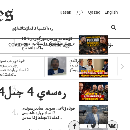
English
Qazaq
قازاق
Қазақ
رەداكتسيا تاڭداۋىتاڭداۋى
10 كۇندە نە وزنەردىوزگەردى؟
سك ماڭىنپوكروۆسكاپ، درون
مۋلتيمەديا
Qazaq ءسوزى
COVID-19
ماڭىنداعىنە ج..
سۋبسيديالار زاڭدى
قوناەۆتاعى سوت
تولەنزاڭدىە؟
سادىرسوتد
سوتتولەنگەناپتار ايىبە؟ۋ..
12سادىربايدىتاعى
كەلە12نجى..
قوناەۆتاعى سوت: سادىرسوتدى
12سادىربايدىتاعىسى
كەلە12نجىلعاۇقا مەس..