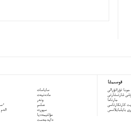
قوسىمشا
جوبا تۋراتۋرالى
ساياسات
ۋشى شارتىشارتى
مادەنيەت
جارناما
ونەر
ت كارتكارتاسى
عىلىم
Qazaq
ى بايلبايلانىس
سپورت
الەم 
مۋلتيمەديا
دايدجەست