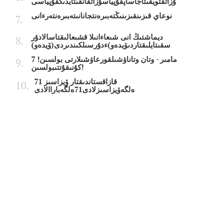
ۇزاتقتويقىتاجاساپقۇپياسۇزاتقانقىتايدىڭقۇپياسى
نوعاي قىزىنقىزىنىڭتەبىرەنتجانانىتەبىرەنتەرءانى
ديماشتىڭ انى شىعاءانىلا قشىعالىقتاسالادۇر
سقىتايلىقتاردىۆيدەو)ءدۇرسىلكىندىردى(ۆيدەو)
7 مامىر - وتان وتاناۋشىلقورعاۋشىلارتى بولسىن!
كۇنىقۇتتىبولسىن!
قازاقستاندىقتار ۆيزاسىز 71
ەلگەۆيزاسىزلادى71ەلگەباراالادى