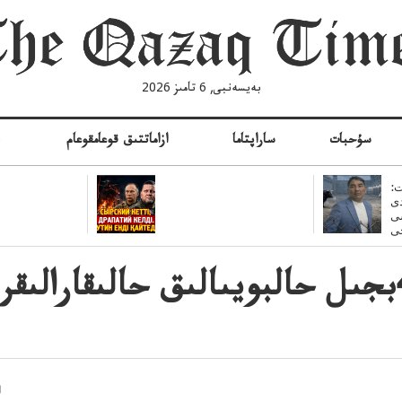
بەيسەنبى, 6 تامىز 2026
سۇحبات
ساراپتاما
ازاماتتىق قوعامقوعام
ە
:
ى
سى
رەسەي 4 جىل4بجىل حالبويىالىق حالىق