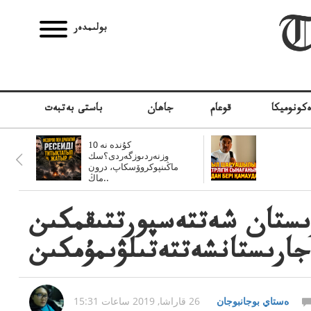
بولىمدەر
كونوميكا
قوعام
جاھان
باستى بەتبەت
10 كۇندە نە
وزنەردىوزگەردى؟سك
ماڭىنپوكروۆسكاپ، درون
ماڭ..
ارالىقرىستان شەتتەسپورتتىقمكىن
جارىستانشەتتەتىلۋىمۇمكىن
ەستاي بوجانبوجان
26 قاراشا, 2019 ساعات 15:31