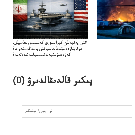
اقش پەنپەنان كيرانسوزى كەلىسسوزىعاسپاق:
دوقايتازدەسۋىجالعاسپاقتى باسەڭدەتدوحا؟
كەزدەسۋىشيەلەنىستىباسەڭدەتەمە؟
پىكىر قالدىقالدىرۋ (
0
)