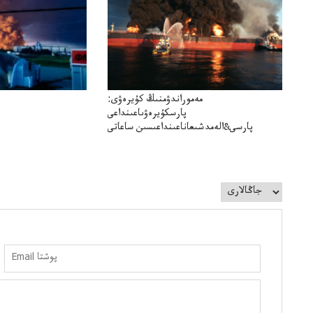
مەموراندۋمنىڭ كۇيرەۋى:
پارسكۇيرەۋىاعىنداعى
پارسى&الەمدشىعاناعىنداعىسىن ساعاتى
سوعداۋىل&الەمدىكءتارتىپتىڭسىنساعاتىسوعىپتۇر