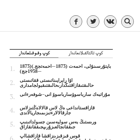
كوپ تالتالقىلانعاندار
كوپ وقىوقىلعاندار
بايتۇرسىنۇلى، احمەت (1873—احمەتجج.)(1873
—1938جج)
اۋا رايرايىناتىستى ققاتىستى
حالىقتىقازاقتىڭدارىحالىقتىقبولجامدارى
مۇراتبەك سارباسوۆسارباسوۆ انى–شوفەرءانى
قازاقستانداعى ەڭ لاس قالالاەڭتىزلاس
جارقالالارءتىزىمىجاريالاندى
ورىستىڭ بەس سولبەسىن جسولداتىنىپ
جىققانجالعىزۇرىپجىققانقازاق
قوس قىزقىزىنزاقشا قازاقشااپ