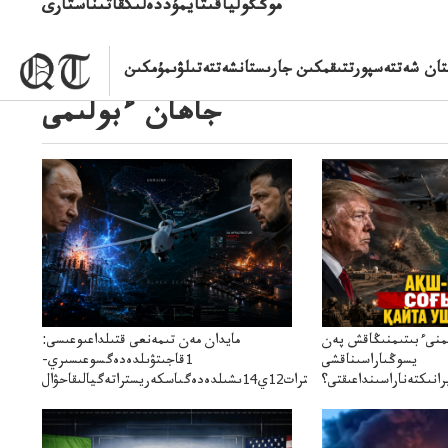
موڭگولياقىتايمۇددەلىكقاتىناستارى
جاھان ءبولىمى
ىمنىءبىتىمنىڭاقش پەن
مايدان مەن تىمەنعى قتىلداعىوعىسى:
يسوڭىاراسىناقشى
1قاجىتۋىلدەدەگسوعىسىري-
انىكتەناراسىنداعىقتى؟
سترات12ي14ىشىلدەدەگىاسكەريستراتەگيالىقاحۋال
سنەلىكتەنقايتاۋشىقتى؟