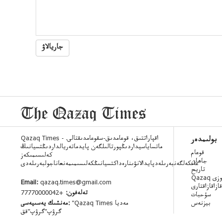
جاريالاۋ
Qazaq Times - اقپاراتتىق، قوعامدىق-سقوعامدىقتالى.
بولىمدەر
ماتساياسيداردىڭپورتالىلگەن پايدماتەريالداردىڭتسيانىڭ
قوعام
كەلىسىمىكەز
جاھان
عانكەلگەنبەرىلەدپايدالانۋىنارەداكتسيانىڭكەلىسىمىمەنعاناجولبەرىلەدى
تاريح
 ءسوزى
Email:
qazaq.times@gmail.com
قازاقازاقتارى
تەلەفون:
+77770000042
سۇحبات
بيزنەس
"Qazaq Times مەديا
مەنشىك يەسىيەسى:
گرۋپ"گرۋپ"قق