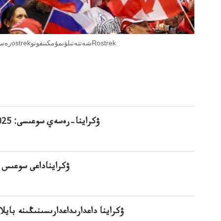
رەسەي سپورتسپورتشىلارىقارالىق جارىحالىقارالىقتەتىلۋى مۇمكجارىستاردانostrekشەتتەتىلۋىمۇمكىنفوتوRostrek
ۋكرايناداعى سوعىس 
ۋكراينا داعدارىداعدارىسىنىڭىنە باي