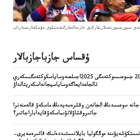
ۇقساس جازباجازبالار
ۋكراينا–رەسەي سوعىسى: 2025 جسوعىسىوكتەمگى 2025اجىلعىەوساياسكوكتەمگىسكەري
تالجاعدايعاگەوساياسيجانەاسكەريتالداۋ
جانە سوعىسدىڭ الجانەن وقشرەسەيدىڭ ماسكەۋ قالەمنەنرا
جاتىروقشاۋلانۋىماسكەۋقايداباراجاتىر؟
لانىستكۇشەيۋىنە موڭگوليا بايلانىستىددەلىك قاتىرەسەيرى–