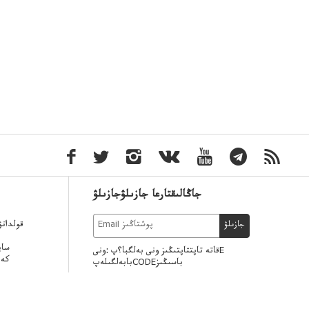
جاڭالىقتارعا جازىلۋجازىلۋ
قولدان
جازىلۋ
ساي
قاتە تاپتتاپتىڭىز ونى بەلگبا؟پ :ونىE
كەر
بابەلگىلەپCODEباسىڭىز