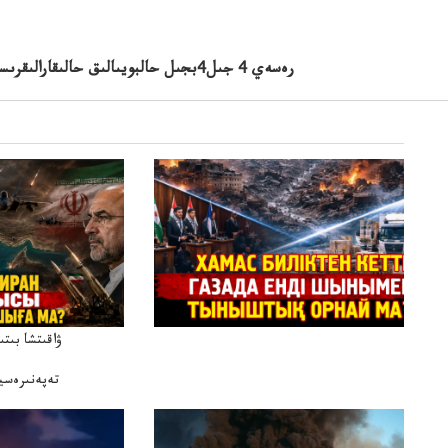
رەسەي 4 جىل4بجىل حالبويىالىق حالىقارالىقرىستان شەتتەسپورتتىقمكىن جارىستانشەتتەتىلۋىمۇمكىن
ۋاقىتشا بىت
تەپەنىرەسير
تەكەتىرە