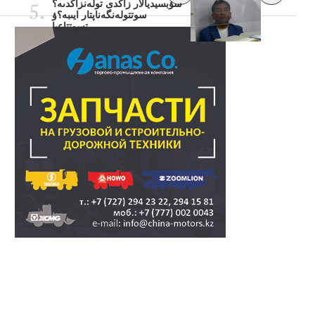
سۋبسيديالار زاڭدى تولەنزاڭدىە؟
سوتتولەنگەناپتار ايىبە؟ۋ
تسوتتاعىا..